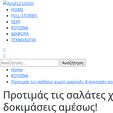
Skip
to
Primary
HOME
content
Menu
FULL STORIES
SEXY
ΚΟΥΖΙΝΑ
ΔΙΑΦΟΡΑ
ΤΕΧΝΟΛΟΓΙΑ
Αναζήτηση
για:
Home
ΚΟΥΖΙΝΑ
Προτιμάς τις σαλάτες χωρίς μαρούλι; 8 συνταγές π
Προτιμάς τις σαλάτες 
δοκιμάσεις αμέσως!