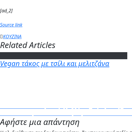
[ad_2]
Source link
ΚΟΥΖΙΝΑ
Related Articles
Vegan τάκος με τσίλι και μελιτζάνα
Πλοήγηση
Previous
Previous
Η νέα και δωρεάν εφαρμογή φωτογραφίας που έρχεται ν
Next
post:
Next
Γιατί δεν πρέπει ποτέ να ακουμπάς το λάπτοπ στα πόδια σ
άρθρων
Αφήστε μια απάντηση
post: