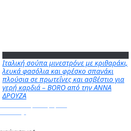
Ιταλική σούπα μινεστρόνε με κριθαράκι,
λευκά φασόλια και φρέσκο σπανάκι
πλούσια σε πρωτεΐνες και ασβέστιο για
γερή καρδιά – BORO από την ΑΝΝΑ
ΔΡΟΥΖΑ
α αντικαταστήσει όλες τις άλλες
ου – News.gr