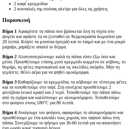
2 καφέ κρεμμύδια
2 κουταλιές της σούπας αλεύρι για όλες τις χρήσεις
Παρασκευή
Βήμα 1
Αφαιρέστε τη πάπια που βρίσκεται όλη τη νύχτα στο
ψυγείο και αφήστε τη να ζεσταθεί σε θερμοκρασία δωματίου για
20 λεπτά. Κόψτε τα μπούτια (φτερά) και το λαιμό και με ένα μικρό
μαχαίρι, χαράξετε απαλά το δέρμα.
Βήμα 2
Αλατοπιπερώνουμε καλά τη πάπια τόσο έξω όσο και
μέσα. Προσθέτουμε επίσης μισό κρεμμύδι κομμένο σε κύβους, το
θυμάρι, τις φέτες πορτοκαλιού και τις σκελίδες σκόρδο. Μην τη
γεμίσετε, θέλει αέρα για να ψηθεί ομοιόμορφα.
Βήμα 3
Καθαρίζουμε τα κρεμμύδια, τα κόβουμε σε τέσσερις φέτες
και τα τοποθετούμε στο ταψί. Στη συνέχεια προσθέτουμε 2
φλιτζάνια λευκό κρασί και 2 νερό. Τοποθετούμε την πάπια πάνω
από τη σχάρα και καλύπτουμε με αλουμινόχαρτο. Τοποθετούμε
στο φούρνο στους 180°C για 80 λεπτά.
Βήμα 4
Ανοίγουμε τον φούρνο, αφαιρούμε το αλουμινόχαρτο και
προσθέτουμε με ένα κουτάλι τους χυμούς του ταψιού πάνω στη
πάπια. Συνεχίζουμε το ψήσιμο για 30-60 λεπτά για να αποκτήσει
ένα ωραίο καφέ τραγανό δέρμα.