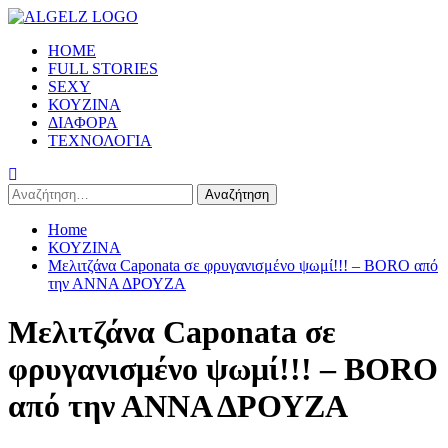
Skip
to
Primary
HOME
content
Menu
FULL STORIES
SEXY
ΚΟΥΖΙΝΑ
ΔΙΑΦΟΡΑ
ΤΕΧΝΟΛΟΓΙΑ
Αναζήτηση
για:
Home
ΚΟΥΖΙΝΑ
Μελιτζάνα Caponata σε φρυγανισμένο ψωμί!!! – BORO από
την ΑΝΝΑ ΔΡΟΥΖΑ
Μελιτζάνα Caponata σε
φρυγανισμένο ψωμί!!! – BORO
από την ΑΝΝΑ ΔΡΟΥΖΑ