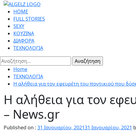
Skip
to
Primary
HOME
content
Menu
FULL STORIES
SEXY
ΚΟΥΖΙΝΑ
ΔΙΑΦΟΡΑ
ΤΕΧΝΟΛΟΓΙΑ
Αναζήτηση
για:
Home
ΤΕΧΝΟΛΟΓΙΑ
Η αλήθεια για τον εφευρέτη του ποντικιού που δύσ
Η αλήθεια για τον εφε
– News.gr
Published on :
31 Ιανουαρίου, 2021
31 Ιανουαρίου, 2021
b