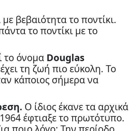
 με βεβαιότητα το ποντίκι.
άντα το ποντίκι με το
ί το όνομα
Douglas
έχει τη ζωή πιο εύκολη. Το
όταν κάποιος σήμερα να
ρεση.
Ο ίδιος έκανε τα αρχικά
ο 1964 έφτιαξε το πρωτότυπο.
ια ποιο λόγο; Την περίοδο