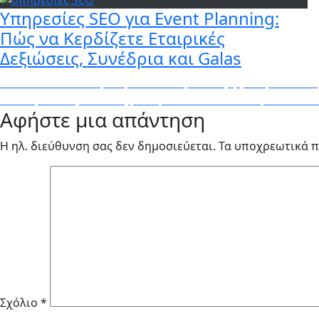
Υπηρεσίες SEO για Event Planning:
Πώς να Κερδίζετε Εταιρικές
Δεξιώσεις, Συνέδρια και Galas
Πλοήγηση
Previous
Previous
Ανακάλυψε την πιο απλή συνταγή για κρουασάν 
Next
post:
Next
Κροκέτες πατάτας με τυρί!!! – BORO από την ΑΝΝΑ 
άρθρων
Αφήστε μια απάντηση
post:
Η ηλ. διεύθυνση σας δεν δημοσιεύεται.
Τα υποχρεωτικά π
Σχόλιο
*