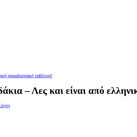
νική παραδοσιακή ταβέρνα!
άκια – Λες και είναι από ελλην
Κόντη