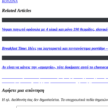
ΚΟΥΖΙΝΑ
Related Articles
Vegan παγωτό φράουλα με 4 υλικά και μόνο 190 θερμίδες, ιδανικό
Breakfast Time: Ιδέες για λαχταριστά και πεντανόστιμα porri
Αν είναι να κάνεις την «αμαρτία», τότε δοκίμασε αυτό το cheesec
Πλοήγηση
Previous
Previous
Μπορώ να αντιμετωπίσω την πρόωρη εκσπερμάτιση με σεξοθ
Next
post:
Next
3 tips για να δημιουργήσεις το τέλειο dressing για τη φρουτοσαλά
άρθρων
post:
Αφήστε μια απάντηση
Η ηλ. διεύθυνση σας δεν δημοσιεύεται.
Τα υποχρεωτικά πεδία σημειών