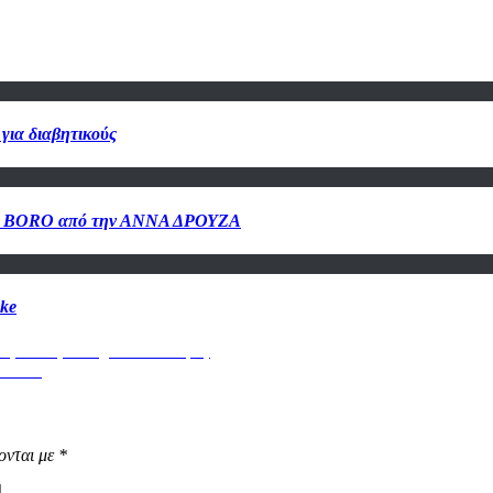
 για διαβητικούς
dge – BORO από την ΑΝΝΑ ΔΡΟΥΖΑ
ake
εραπεία; Θα έχει αποτέλεσμα;
τα σου
ονται με
*