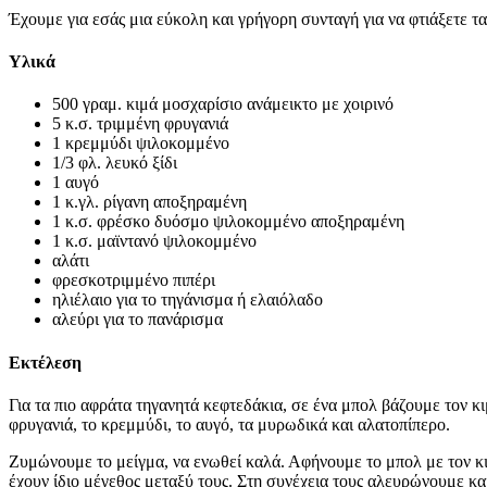
Έχουμε για εσάς μια εύκολη και γρήγορη συνταγή για να φτιάξετε τ
Υλικά
500 γραμ. κιμά μοσχαρίσιο ανάμεικτο με χοιρινό
5 κ.σ. τριμμένη φρυγανιά
1 κρεμμύδι ψιλοκομμένο
1/3 φλ. λευκό ξίδι
1 αυγό
1 κ.γλ. ρίγανη αποξηραμένη
1 κ.σ. φρέσκο δυόσμο ψιλοκομμένο αποξηραμένη
1 κ.σ. μαϊντανό ψιλοκομμένο
αλάτι
φρεσκοτριμμένο πιπέρι
ηλιέλαιο για το τηγάνισμα ή ελαιόλαδο
αλεύρι για το πανάρισμα
Εκτέλεση
Για τα πιο αφράτα τηγανητά κεφτεδάκια, σε ένα μπολ βάζουμε τον κι
φρυγανιά, το κρεμμύδι, το αυγό, τα μυρωδικά και αλατοπίπερο.
Ζυμώνουμε το μείγμα, να ενωθεί καλά. Αφήνουμε το μπολ με τον κι
έχουν ίδιο μέγεθος μεταξύ τους. Στη συνέχεια τους αλευρώνουμε κα