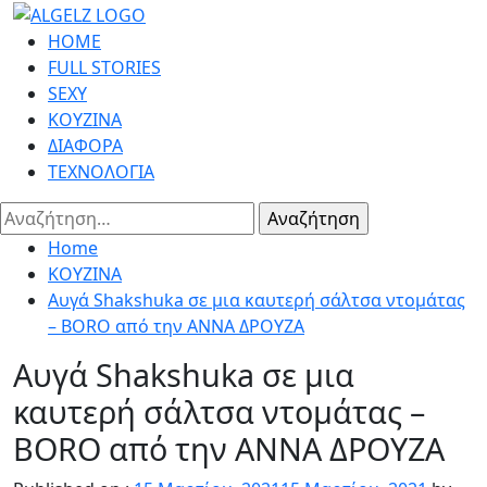
Skip
to
Primary
HOME
content
Menu
FULL STORIES
SEXY
ΚΟΥΖΙΝΑ
ΔΙΑΦΟΡΑ
ΤΕΧΝΟΛΟΓΙΑ
Αναζήτηση
για:
Home
ΚΟΥΖΙΝΑ
Αυγά Shakshuka σε μια καυτερή σάλτσα ντομάτας
– BORO από την ΑΝΝΑ ΔΡΟΥΖΑ
Αυγά Shakshuka σε μια
καυτερή σάλτσα ντομάτας –
BORO από την ΑΝΝΑ ΔΡΟΥΖΑ