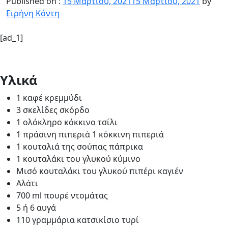
Published on :
15 Μαρτίου, 2021
15 Μαρτίου, 2021
by
Ειρήνη Κόντη
[ad_1]
Υλικά
1 καφέ κρεμμύδι
3 σκελίδες σκόρδο
1 ολόκληρο κόκκινο τσίλι
1 πράσινη πιπεριά 1 κόκκινη πιπεριά
1 κουταλιά της σούπας πάπρικα
1 κουταλάκι του γλυκού κύμινο
Μισό κουταλάκι του γλυκού πιπέρι καγιέν
Αλάτι
700 ml πουρέ ντομάτας
5 ή 6 αυγά
110 γραμμάρια κατσικίσιο τυρί