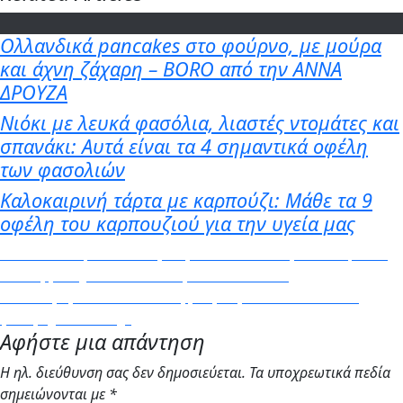
Ολλανδικά pancakes στο φούρνο, με μούρα
και άχνη ζάχαρη – BORO από την ΑΝΝΑ
ΔΡΟΥΖΑ
Νιόκι με λευκά φασόλια, λιαστές ντομάτες και
σπανάκι: Αυτά είναι τα 4 σημαντικά οφέλη
των φασολιών
Καλοκαιρινή τάρτα με καρπούζι: Μάθε τα 9
οφέλη του καρπουζιού για την υγεία μας
Πλοήγηση
Previous
Previous
Μπιφτέκια σολομού με σάλτσα από αβοκάντο (Μόνο
post:
109 θερμίδες) – BORO από την ΑΝΝΑ ΔΡΟΥΖΑ
άρθρων
Next
Next
Τι κρύβεται πίσω από τη ρύθμιση των 9 λεπτών στο
post:
ξυπνητήρι – News.gr
Αφήστε μια απάντηση
Η ηλ. διεύθυνση σας δεν δημοσιεύεται.
Τα υποχρεωτικά πεδία
σημειώνονται με
*