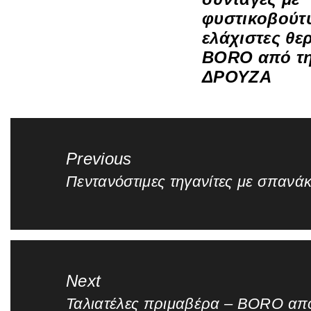
φυστικοβούτ
ελάχιστες θε
BORO από τ
ΔΡΟΥΖΑ
Πλοήγηση
άρθρων
Previous
Πεντανόστιμες τηγανίτες με σπανάκ
Previous
post:
Next
Ταλιατέλες πριμαβέρα – BORO α
Next