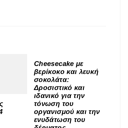
Cheesecake με
βερίκοκο και λευκή
σοκολάτα:
Δροσιστικό και
ιδανικό για την
ς
τόνωση του
4
οργανισμού και την
ενυδάτωση του
δέρματος