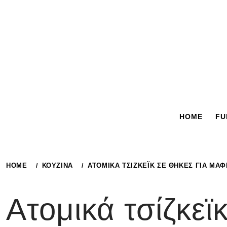
Skip
to
content
HOME
FU
HOME
ΚΟΥΖΙΝΑ
ΑΤΟΜΙΚΆ ΤΣΊΖΚΕΪΚ ΣΕ ΘΉΚΕΣ ΓΙΑ ΜΆΦ
Ατομικά τσίζκεϊ