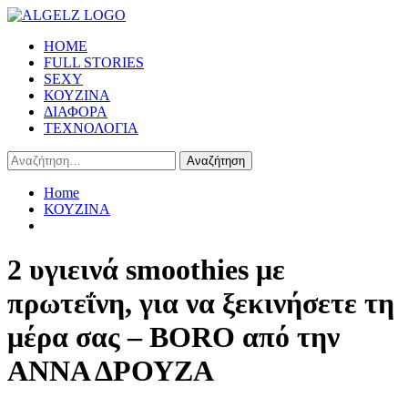
Skip
to
Primary
HOME
content
Menu
FULL STORIES
SEXY
ΚΟΥΖΙΝΑ
ΔΙΑΦΟΡΑ
ΤΕΧΝΟΛΟΓΙΑ
Αναζήτηση
για:
Home
ΚΟΥΖΙΝΑ
2 υγιεινά smoothies με
πρωτεΐνη, για να ξεκινήσετε τη
μέρα σας – BORO από την
ΑΝΝΑ ΔΡΟΥΖΑ