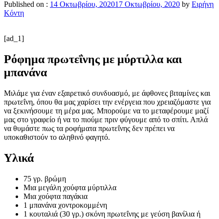
Published on :
14 Οκτωβρίου, 2020
17 Οκτωβρίου, 2020
by
Ειρήνη
Κόντη
[ad_1]
Ρόφημα πρωτεΐνης με μύρτιλλα και
μπανάνα
Μιλάμε για έναν εξαιρετικό συνδυασμό, με άφθονες βιταμίνες και
πρωτεΐνη, όπου θα μας χαρίσει την ενέργεια που χρειαζόμαστε για
να ξεκινήσουμε τη μέρα μας. Μπορούμε να το μεταφέρουμε μαζί
μας στο γραφείο ή να το πιούμε πριν φύγουμε από το σπίτι. Απλά
να θυμάστε πως τα ροφήματα πρωτεΐνης δεν πρέπει να
υποκαθιστούν το αληθινό φαγητό.
Υλικά
75 γρ. βρώμη
Μια μεγάλη χούφτα μύρτιλλα
Μια χούφτα παγάκια
1 μπανάνα χοντροκομμένη
1 κουταλιά (30 γρ.) σκόνη πρωτεΐνης με γεύση βανίλια ή