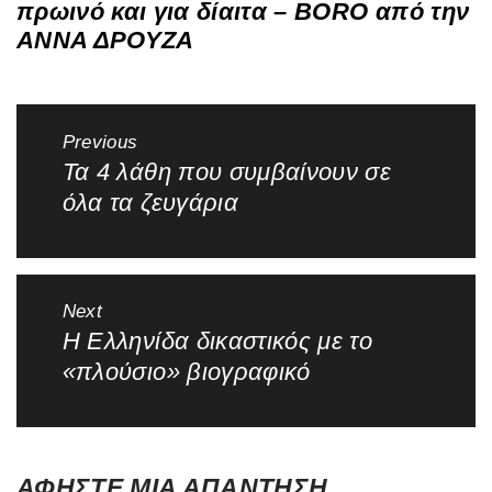
πρωινό και για δίαιτα – BORO από την
ΑΝΝΑ ΔΡΟΥΖΑ
Πλοήγηση
Previous
άρθρων
Τα 4 λάθη που συμβαίνουν σε
Previous
όλα τα ζευγάρια
post:
Next
Η Ελληνίδα δικαστικός με το
Next
«πλούσιο» βιογραφικό
post:
ΑΦΉΣΤΕ ΜΙΑ ΑΠΆΝΤΗΣΗ