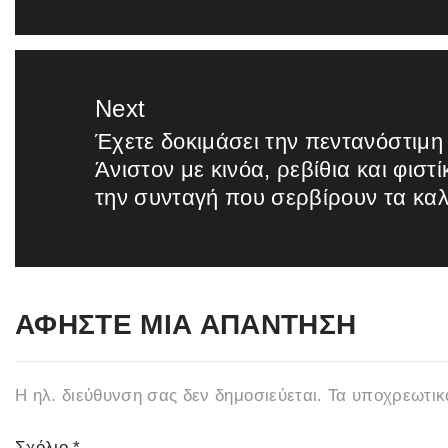
Next
Έχετε δοκιμάσει την πεντανόστιμη
Next
Άνιστον με κινόα, ρεβίθια και φιστίκ
post:
την συνταγή που σερβίρουν τα κα
ΑΦΉΣΤΕ ΜΙΑ ΑΠΆΝΤΗΣΗ
Η ηλ. διεύθυνση σας δεν δημοσιεύεται.
Τα υποχρεωτικ
Σχόλιο
*