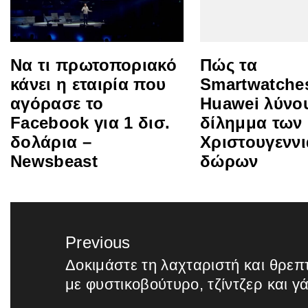
Να τι πρωτοποριακό
Πώς τα
κάνει η εταιρία που
Smartwatche
αγόρασε το
Huawei λύνο
Facebook για 1 δισ.
δίλημμα των
δολάρια –
Χριστουγεννι
Newsbeast
δώρων
Πλοήγηση
άρθρων
Previous
Δοκιμάστε τη λαχταριστή και θρεπ
Previous
με φυστικοβούτυρο, τζίντζερ και 
post: