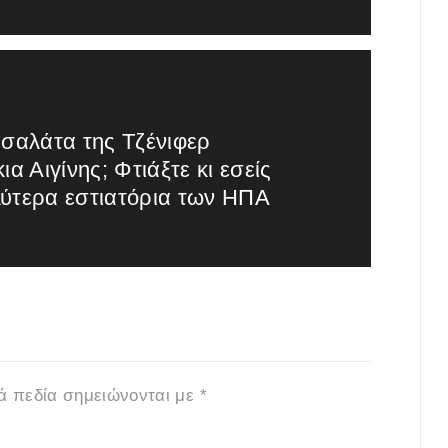
 σαλάτα της Τζένιφερ
ια Αιγίνης; Φτιάξτε κι εσείς
λύτερα εστιατόρια των ΗΠΑ
ά πεδία σημειώνονται με
*