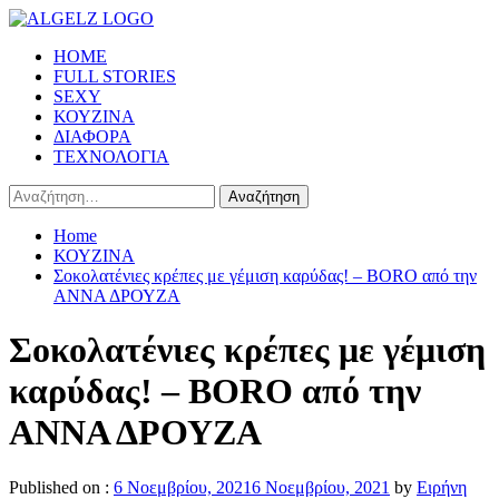
Skip
to
Primary
HOME
content
Menu
FULL STORIES
SEXY
ΚΟΥΖΙΝΑ
ΔΙΑΦΟΡΑ
ΤΕΧΝΟΛΟΓΙΑ
Αναζήτηση
για:
Home
ΚΟΥΖΙΝΑ
Σοκολατένιες κρέπες με γέμιση καρύδας! – BORO από την
ΑΝΝΑ ΔΡΟΥΖΑ
Σοκολατένιες κρέπες με γέμιση
καρύδας! – BORO από την
ΑΝΝΑ ΔΡΟΥΖΑ
Published on :
6 Νοεμβρίου, 2021
6 Νοεμβρίου, 2021
by
Ειρήνη