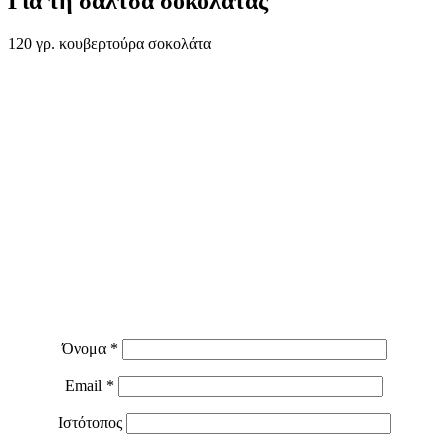
Για τη σάλτσα σοκολάτας
120 γρ. κουβερτούρα σοκολάτα
Όνομα
*
Email
*
Ιστότοπος