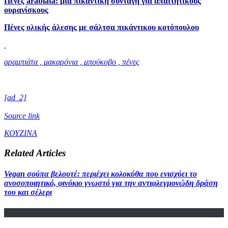
Πένες arabiata: μια πικάντικη συνταγή για απαιτητικούς
ουρανίσκους
Πένες ολικής άλεσης με σάλτσα πικάντικου κοτόπουλου
αραμπιάτα , μακαρόνια , μπούκοβο , πένες
[ad_2]
Source link
ΚΟΥΖΙΝΑ
Related Articles
Vegan σούπα βελουτέ: περιέχει κολοκύθα που ενισχύει το
ανοσοποιητικό, φινόκιο γνωστό για την αντιφλεγμονώδη δράση
του και σέλερι