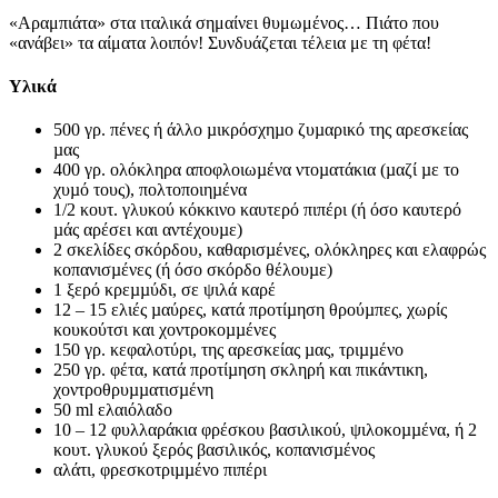
«Αραμπιάτα» στα ιταλικά σημαίνει θυμωμένος… Πιάτο που
«ανάβει» τα αίματα λοιπόν! Συνδυάζεται τέλεια με τη φέτα!
Υλικά
500 γρ. πένες ή άλλο µικρόσχηµο ζυµαρικό της αρεσκείας
µας
400 γρ. ολόκληρα αποφλοιωµένα ντοµατάκια (µαζί µε το
χυµό τους), πολτοποιηµένα
1/2 κουτ. γλυκού κόκκινο καυτερό πιπέρι (ή όσο καυτερό
µάς αρέσει και αντέχουµε)
2 σκελίδες σκόρδου, καθαρισµένες, ολόκληρες και ελαφρώς
κοπανισµένες (ή όσο σκόρδο θέλουµε)
1 ξερό κρεµµύδι, σε ψιλά καρέ
12 – 15 ελιές µαύρες, κατά προτίµηση θρούµπες, χωρίς
κουκούτσι και χοντροκοµµένες
150 γρ. κεφαλοτύρι, της αρεσκείας µας, τριµµένο
250 γρ. φέτα, κατά προτίµηση σκληρή και πικάντικη,
χοντροθρυµµατισµένη
50 ml ελαιόλαδο
10 – 12 φυλλαράκια φρέσκου βασιλικού, ψιλοκοµµένα, ή 2
κουτ. γλυκού ξερός βασιλικός, κοπανισµένος
αλάτι, φρεσκοτριµµένο πιπέρι