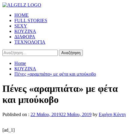
Skip
to
Primary
HOME
content
Menu
FULL STORIES
SEXY
ΚΟΥΖΙΝΑ
ΔΙΑΦΟΡΑ
ΤΕΧΝΟΛΟΓΙΑ
Αναζήτηση
για:
Home
ΚΟΥΖΙΝΑ
Πένες «αραμπιάτα» με φέτα και μπούκοβο
Πένες «αραμπιάτα» με φέτα
και μπούκοβο
Published on :
22 Μαΐου, 2019
22 Μαΐου, 2019
by
Ειρήνη Κόντη
[ad_1]