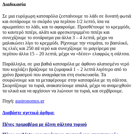
Διαδικασία
Σε µια ευρύχωρη κατσαρόλα ζεσταίνουµε το λάδι σε δυνατή φωτιά
και σοτάρουµε το σκόρδο για περίπου 1/2 λεπτό, ίσα να
αρωµατίσει το λάδι, και το αφαιρούµε. Προσθέτουµε το κρεµµύδι,
το καυτερό πιπέρι, αλάτι και φρεσκοτριµµένο πιπέρι και
συνεχίζουµε το σοτάρισµα για άλλα 3 – 4 λεπτά, µέχρι να
µαλακώσει λίγο το κρεµµύδι. Ρίχνουµε την ντοµάτα, το βασιλικό,
τις ελιές και 250 ml νερό και συνεχίζουµε το µαγείρεµα για
περίπου άλλα 15 – 20 λεπτά, µέχρι να «δέσει» ελαφρώς η σάλτσα.
Παράλληλα, σε µια βαθιά κατσαρόλα µε άφθονο αλατισµένο νερό
που κοχλάζει βράζουµε τα ζυµαρικά 1 – 2 λεπτά λιγότερο από το
χρόνο βρασµού που αναγράφεται στη συσκευασία. Τα
σουρώνουµε και τα µεταφέρουµε στην κατσαρόλα µε τη σάλτσα.
Σκορπίζουµε τα τυριά, ανακατεύουµε απαλά, µέχρι να αναµειχθούν
τα υλικά και να αρχίσουν να λιώνουν τα τυριά, και σερβίρουµε.
Πηγή:
gastronomos.gr
Διαβάστε σχετικά άρθρα:
Πένες πριμαβέρα με όξινη σάλτσα τυριού