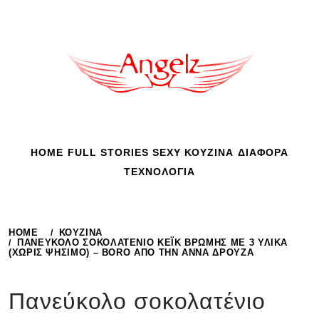
Skip
to
content
HOME
FULL STORIES
SEXY
ΚΟΥΖΙΝΑ
ΔΙΑΦΟΡΑ
ΤΕΧΝΟΛΟΓΙΑ
HOME
ΚΟΥΖΙΝΑ
ΠΑΝΕΎΚΟΛΟ ΣΟΚΟΛΑΤΈΝΙΟ ΚΈΙΚ ΒΡΏΜΗΣ ΜΕ 3 ΥΛΙΚΆ
(ΧΩΡΊΣ ΨΉΣΙΜΟ) – BORO ΑΠΌ ΤΗΝ ΑΝΝΑ ΔΡΟΥΖΑ
Πανεύκολο σοκολατένιο