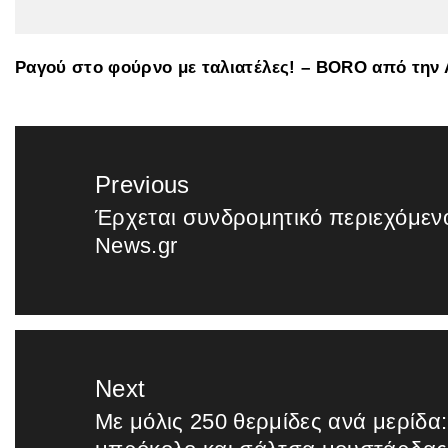
Ραγού στο φούρνο με ταλιατέλες! – BORO από τη
Πλοήγηση
Previous
άρθρων
Έρχεται συνδρομητικό περιεχόμεν
Previous
News.gr
post:
Next
Mε μόλις 250 θερμίδες ανά μερίδα
Next