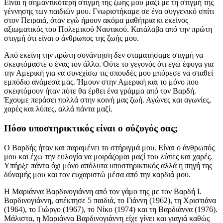
Είναι η σημαντικότερη στιγμή της ζωής μου μαζί με τη στιγμή της
γέννησης των παιδιών μου. Γνωριστήκαμε σε ένα συγγενικό σπίτι
στον Πειραιά, όταν εγώ ήμουν ακόμα μαθήτρια κι εκείνος
αξιωματικός του Πολεμικού Ναυτικού. Κατάλαβα από την πρώτη
στιγμή ότι είναι ο άνθρωπος της ζωής μου.
Από εκείνη την πρώτη συνάντηση δεν σταματήσαμε στιγμή να
σκεφτόμαστε ο ένας τον άλλο. Ούτε το γεγονός ότι εγώ έφυγα για
την Αμερική για να συνεχίσω τις σπουδές μου μπόρεσε να σταθεί
εμπόδιο ανάμεσά μας. Ήμουν στην Αμερική και το μόνο που
σκεφτόμουν ήταν πότε θα έρθει ένα γράμμα από τον Βαρδή.
Έχουμε περάσει πολλά στην κοινή μας ζωή. Αγώνες και αγωνίες,
χαρές και λύπες, αλλά πάντα μαζί.
Πόσο υποστηρικτικός είναι ο σύζυγός σας;
Ο Βαρδής ήταν και παραμένει το στήριγμά μου. Είναι ο άνθρωπός
μου και έχω την ευλογία να μοιράζομαι μαζί του λύπες και χαρές.
Υπήρξε πάντα όχι μόνο απόλυτα υποστηρικτικός αλλά η πηγή της
δύναμής μου και τον ευχαριστώ μέσα από την καρδιά μου.
Η Μαριάννα Βαρδινογιάννη από τον γάμο της με τον Βαρδή Ι.
Βαρδινογιάννη, απέκτησε 5 παιδιά, το Γιάννη (1962), τη Χριστιάνα
(1964), το Γιώργο (1967), το Νίκο (1974) και τη Βαρδιάννα (1976).
Μάλιστα, η Μαριάννα Βαρδινογιάννη είχε γίνει και γιαγιά καθώς