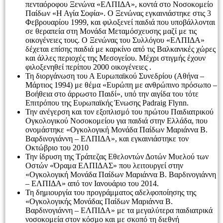
πενταόροφου Ξενώνα «ΕΛΠΙΔΑ», κοντά στο Νοσοκομείο
Παίδων «Η Αγία Σοφία». Ο Ξενώνας εγκαινιάστηκε στις 3
Φεβρουαρίου 1999, και φιλοξενεί παιδιά που υποβάλλονται
σε θεραπεία στη Μονάδα Μεταμόσχευσης μαζί με τις
οικογένειες τους. Ο Ξενώνας του Συλλόγου «ΕΛΠΙΔΑ»
δέχεται επίσης παιδιά με καρκίνο από τις Βαλκανικές χώρες
και άλλες περιοχές της Μεσογείου. Μέχρι στιγμής έχουν
φιλοξενηθεί περίπου 2000 οικογένειες .
Τη διοργάνωση του Α Ευρωπαϊκού Συνεδρίου (Αθήνα –
Μάρτιος 1994) με θέμα «Ευρώπη με ανθρώπινο πρόσωπο –
Βοήθεια στο άρρωστο Παιδί», υπό την αιγίδα του τότε
Επιτρόπου της Ευρωπαϊκής Ένωσης Padraig Flynn.
Την ανέγερση και τον εξοπλισμό του πρώτου Παιδιατρικού
Ογκολογικού Νοσοκομείου για παιδιά στην Ελλάδα, που
ονομάστηκε «Ογκολογική Μονάδα Παίδων Μαριάννα Β.
Βαρδινογιάννη – ΕΛΠΙΔΑ», και εγκαινιάστηκε τον
Οκτώβριο του 2010
Την ίδρυση της Τράπεζας Εθελοντών Δοτών Μυελού των
Οστών «Όραμα ΕΛΠΙΔΑΣ» που λειτουργεί στην
«Ογκολογική Μονάδα Παίδων Μαριάννα Β. Βαρδινογιάννη
– ΕΛΠΙΔΑ» από τον Ιανουάριο του 2014.
Τη δημιουργία του προγράμματος αδελφοποίησης της
«Ογκολογικής Μονάδας Παίδων Μαριάννα Β.
Βαρδινογιάννη – ΕΛΠΙΔΑ» με τα μεγαλύτερα παιδιατρικά
νοσοκομεία στον κόσμο και με σκοπό τη διεθνή