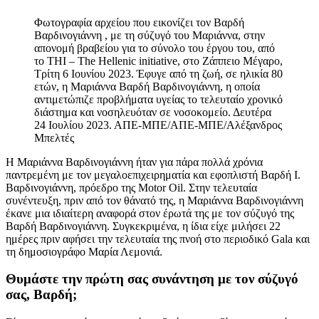
Φωτογραφία αρχείου που εικονίζει τον Βαρδή
Βαρδινογιάννη , με τη σύζυγό του Μαριάννα, στην
απονομή βραβείου για το σύνολο του έργου του, από
το THI – The Hellenic initiative, στο Ζάππειο Μέγαρο,
Τρίτη 6 Ιουνίου 2023. Έφυγε από τη ζωή, σε ηλικία 80
ετών, η Μαριάννα Βαρδή Βαρδινογιάννη, η οποία
αντιμετώπιζε προβλήματα υγείας το τελευταίο χρονικό
διάστημα και νοσηλευόταν σε νοσοκομείο. Δευτέρα
24 Ιουλίου 2023. ΑΠΕ-ΜΠΕ/ΑΠΕ-ΜΠΕ/Αλέξανδρος
Μπελτές
H Μαριάννα Βαρδινογιάννη ήταν για πάρα πολλά χρόνια
παντρεμένη με τον μεγαλοεπιχειρηματία και εφοπλιστή Βαρδή Ι.
Βαρδινογιάννη, πρόεδρο της Motor Oil. Στην τελευταία
συνέντευξη, πριν από τον θάνατό της, η Μαριάννα Βαρδινογιάννη
έκανε μια ιδιαίτερη αναφορά στον έρωτά της με τον σύζυγό της
Βαρδή Βαρδινογιάννη. Συγκεκριμένα, η ίδια είχε μιλήσει 22
ημέρες πριν αφήσει την τελευταία της πνοή στο περιοδικό Gala και
τη δημοσιογράφο Μαρία Λεμονιά.
Θυμάστε την πρώτη σας συνάντηση με τον σύζυγό
σας, Βαρδή;