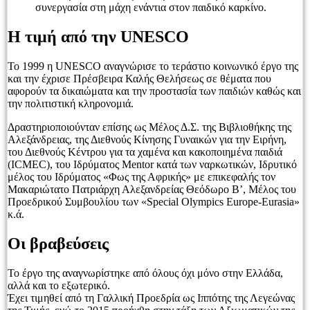
συνεργασία στη μάχη ενάντια στον παιδικό καρκίνο.
Η τιμή από την UNESCO
Το 1999 η UNESCO αναγνώρισε το τεράστιο κοινωνικό έργο της
και την έχρισε Πρέσβειρα Καλής Θελήσεως σε θέματα που
αφορούν τα δικαιώματα και την προστασία των παιδιών καθώς και
την πολιτιστική κληρονομιά.
Δραστηριοποιούνταν επίσης ως Μέλος Δ.Σ. της Βιβλιοθήκης της
Αλεξάνδρειας, της Διεθνούς Κίνησης Γυναικών για την Ειρήνη,
του Διεθνούς Κέντρου για τα χαμένα και κακοποιημένα παιδιά
(ICMEC), του Ιδρύματος Mentor κατά των ναρκωτικών, Ιδρυτικό
μέλος του Ιδρύματος «Φως της Αφρικής» με επικεφαλής τον
Μακαριώτατο Πατριάρχη Αλεξανδρείας Θεόδωρο Β’, Μέλος του
Προεδρικού Συμβουλίου των «Special Olympics Europe-Eurasia»
κ.ά.
Οι βραβεύσεις
Το έργο της αναγνωρίστηκε από όλους όχι μόνο στην Ελλάδα,
αλλά και το εξωτερικό.
Έχει τιμηθεί από τη Γαλλική Προεδρία ως Ιππότης της Λεγεώνας