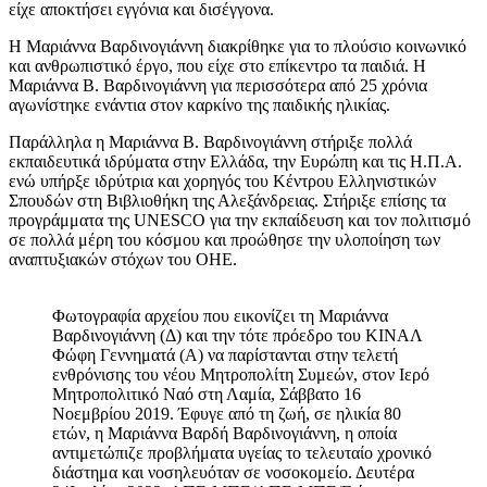
είχε αποκτήσει εγγόνια και δισέγγονα.
Η Μαριάννα Βαρδινογιάννη διακρίθηκε για το πλούσιο κοινωνικό
και ανθρωπιστικό έργο, που είχε στο επίκεντρο τα παιδιά. Η
Μαριάννα Β. Βαρδινογιάννη για περισσότερα από 25 χρόνια
αγωνίστηκε ενάντια στον καρκίνο της παιδικής ηλικίας.
Παράλληλα η Μαριάννα Β. Βαρδινογιάννη στήριξε πολλά
εκπαιδευτικά ιδρύματα στην Ελλάδα, την Ευρώπη και τις Η.Π.Α.
ενώ υπήρξε ιδρύτρια και χορηγός του Κέντρου Ελληνιστικών
Σπουδών στη Βιβλιοθήκη της Αλεξάνδρειας. Στήριξε επίσης τα
προγράμματα της UNESCO για την εκπαίδευση και τον πολιτισμό
σε πολλά μέρη του κόσμου και προώθησε την υλοποίηση των
αναπτυξιακών στόχων του ΟΗΕ.
Φωτογραφία αρχείου που εικονίζει τη Μαριάννα
Βαρδινογιάννη (Δ) και την τότε πρόεδρο του ΚΙΝΑΛ
Φώφη Γεννηματά (Α) να παρίστανται στην τελετή
ενθρόνισης του νέου Μητροπολίτη Συμεών, στον Ιερό
Μητροπολιτικό Ναό στη Λαμία, Σάββατο 16
Νοεμβρίου 2019. Έφυγε από τη ζωή, σε ηλικία 80
ετών, η Μαριάννα Βαρδή Βαρδινογιάννη, η οποία
αντιμετώπιζε προβλήματα υγείας το τελευταίο χρονικό
διάστημα και νοσηλευόταν σε νοσοκομείο. Δευτέρα