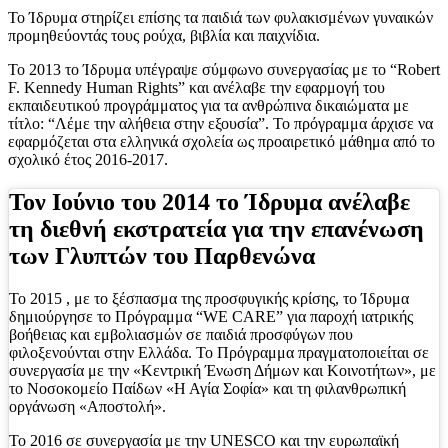
Το Ίδρυμα στηρίζει επίσης τα παιδιά των φυλακισμένων γυναικών
προμηθεύοντάς τους ρούχα, βιβλία και παιχνίδια.
Το 2013 το Ίδρυμα υπέγραψε σύμφωνο συνεργασίας με το “Robert
F. Kennedy Human Rights” και ανέλαβε την εφαρμογή του
εκπαιδευτικού προγράμματος για τα ανθρώπινα δικαιώματα με
τίτλο: “Λέμε την αλήθεια στην εξουσία”. Το πρόγραμμα άρχισε να
εφαρμόζεται στα ελληνικά σχολεία ως προαιρετικό μάθημα από το
σχολικό έτος 2016-2017.
Τον Ιούνιο του 2014 το Ίδρυμα ανέλαβε
τη διεθνή εκστρατεία για την επανένωση
των Γλυπτών του Παρθενώνα
Το 2015 , με το ξέσπασμα της προσφυγικής κρίσης, το Ίδρυμα
δημιούργησε το Πρόγραμμα “WE CARE” για παροχή ιατρικής
βοήθειας και εμβολιασμών σε παιδιά προσφύγων που
φιλοξενούνται στην Ελλάδα. Το Πρόγραμμα πραγματοποιείται σε
συνεργασία με την «Κεντρική Ένωση Δήμων και Κοινοτήτων», με
το Νοσοκομείο Παίδων «Η Αγία Σοφία» και τη φιλανθρωπική
οργάνωση «Αποστολή».
Το 2016 σε συνεργασία με την UNESCO και την ευρωπαϊκή