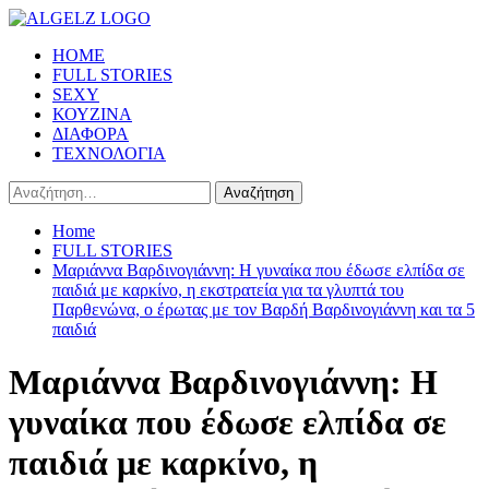
Skip
to
Primary
HOME
content
Menu
FULL STORIES
SEXY
ΚΟΥΖΙΝΑ
ΔΙΑΦΟΡΑ
ΤΕΧΝΟΛΟΓΙΑ
Αναζήτηση
για:
Home
FULL STORIES
Μαριάννα Βαρδινογιάννη: Η γυναίκα που έδωσε ελπίδα σε
παιδιά με καρκίνο, η εκστρατεία για τα γλυπτά του
Παρθενώνα, ο έρωτας με τον Βαρδή Βαρδινογιάννη και τα 5
παιδιά
Μαριάννα Βαρδινογιάννη: Η
γυναίκα που έδωσε ελπίδα σε
παιδιά με καρκίνο, η