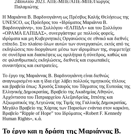
24Ιουλίου 2023. ΑΠΕ-ΜΠΕ/ΑΠΕ-ΜΠΕ/Γιώργος
Παλαμιώτης
Η Μαριάννα Β. Βαρδινογιάννη ως Πρέσβυς Καλής Θελήσεως της
UNESCO, ως Πρόεδρος του «Ιδρύματος Μαριάννα Β.
Βαρδινογιάννη», του Συλλόγου «ΕΛΠΙΔΑ» και του Συλλόγου
«ΟΡΑΜΑ ΕΛΠΙΔΑΣ», συνεργάστηκε με πολλούς φορείς,
ιδρύματα και μη Κυβερνητικές Οργανώσεις σε εθνικό και διεθνές
επίπεδο. Στο πλαίσιο όλων αυτών των συνεργασιών, εκτός από τις
εκδηλώσεις που διοργάνωνε μέσω των ιδρυμάτων της, συμμετείχε
σε συνέδρια και διασκέψεις ως ομιλήτρια ή σύνεδρος, καθώς και
σε φιλανθρωπικές εκδηλώσεις, διεθνείς και ευρωπαϊκές
συναντήσεις και εκστρατείες.
Το έργο της Μαριάννας Β. Βαρδινογιάννη είναι διεθνώς
αναγνωρισμένο και η ίδια είχε λάβει πολλούς τιμητικούς τίτλους
και βραβεία όπως: Χρυσός Σταυρός του Τάγματος της Ευποιίας της
Ελληνικής Δημοκρατίας, Βραβείο της Ακαδημίας Αθηνών,
Αρχόντισσα του Πατριαρχείου Αλεξανδρείας, Ιππότης και
Αξιωματικός της Λεγεώνας της Τιμής της Γαλλικής Δημοκρατίας,
Μεγάλο Βραβείο της Χάρτας των Παρισίων ενάντια στον καρκίνο,
Βραβείο “Ripple of Hope” του Ιδρύματος «Robert F. Kennedy
Human Rights», κ.ά.
Το έργο και η δράση της Μαριάννας Β.