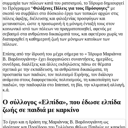
συμμαχία των πόλεων κατά του ρατσισμού, το Ίδρυμα δημιουργεί
το Πρόγραμμα “
Φιλόξενες Πόλεις για τους Πρόσφυγες”
με
σκοπό να συμβάλει στο δύσκολο έργο των τοπικών αρχών στις
πόλεις άφιξης, διέλευσης και φιλοξενίας προσφύγων και
μεταναστών, ώστε η προσωρινή ή η μόνιμη ένταξή τους στον
κοινωνικό ιστό των πόλεων να πραγματοποιηθεί, αφενός με
σεβασμό στα ανθρώπινα δικαιώματά τους, και αφετέρου χωρίς να
διαταραχθεί η καθημερινή ζωή των μόνιμων κατοίκων των
πόλεων.
Επίσης από την ίδρυσή του μέχρι σήμερα το « Ίδρυμα Μαριάννα
Β. Βαρδινογιάννη» έχει διοργανώσει συναντήσεις, ημερίδες,
συνέδρια, διαλέξεις και άλλες εκδηλώσεις πάνω σε θέματα
σχετικά με την εκπαίδευση, τα ανθρώπινα δικαιώματα, τη
προστασία των παιδιών, τον πολιτισμό Ειρήνης, τον διάλογο
ανάμεσα στους διαφορετικούς πολιτισμούς, τη κακοποίηση των
παιδιών, την παιδοφιλία στο Internet, τη βία, την κλιματική αλλαγή,
κ.ά.
Ο σύλλογος «Ελπίδα», που έδωσε ελπίδα
ζωής σε παιδιά με καρκίνο
Το έργο και η δράση της Μαριάννας Β. Βαρδινογιάννη ως
ιδρύτριας και Προέδρου του Συλλόγου Φίλων Παιδιών με καρκίνο