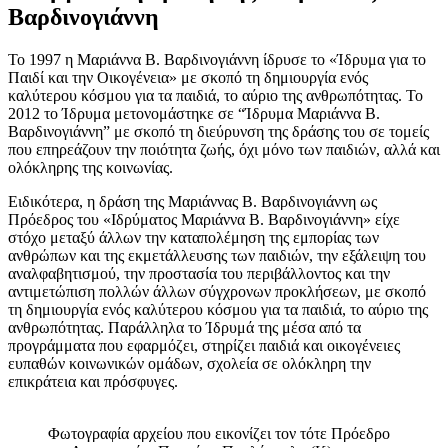
Βαρδινογιάννη
Το 1997 η Μαριάννα Β. Βαρδινογιάννη ίδρυσε το «Ίδρυμα για το
Παιδί και την Οικογένεια» με σκοπό τη δημιουργία ενός
καλύτερου κόσμου για τα παιδιά, το αύριο της ανθρωπότητας. Το
2012 το Ίδρυμα μετονομάστηκε σε “Ίδρυμα Μαριάννα Β.
Βαρδινογιάννη” με σκοπό τη διεύρυνση της δράσης του σε τομείς
που επηρεάζουν την ποιότητα ζωής, όχι μόνο των παιδιών, αλλά και
ολόκληρης της κοινωνίας.
Ειδικότερα, η δράση της Μαριάννας Β. Βαρδινογιάννη ως
Πρόεδρος του «Ιδρύματος Μαριάννα Β. Βαρδινογιάννη» είχε
στόχο μεταξύ άλλων την καταπολέμηση της εμπορίας των
ανθρώπων και της εκμετάλλευσης των παιδιών, την εξάλειψη του
αναλφαβητισμού, την προστασία του περιβάλλοντος και την
αντιμετώπιση πολλών άλλων σύγχρονων προκλήσεων, με σκοπό
τη δημιουργία ενός καλύτερου κόσμου για τα παιδιά, το αύριο της
ανθρωπότητας. Παράλληλα το Ίδρυμά της μέσα από τα
προγράμματα που εφαρμόζει, στηρίζει παιδιά και οικογένειες
ευπαθών κοινωνικών ομάδων, σχολεία σε ολόκληρη την
επικράτεια και πρόσφυγες.
Φωτογραφία αρχείου που εικονίζει τον τότε Πρόεδρο