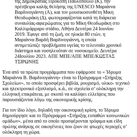
της Δημοκρατίας Προκόπη Παυλόπουλο (Κ), την
πρέσβειρα καλής θελήσης της UNESCO Μαριάννα
Βαρδινογιάννη (Α), και τον μουσικοσυνθέτη Μικη
Θεοδωράκη (Δ), φωτογραφίζονται κατά τη διάρκεια
συναυλίας-αφιερώματος για το Μίκη Θεοδωράκη στο
Καλλιμάρμαρο στάδιο, Αθήνα Δευτέρα 24 Ιουνίου
2019. Έφυγε από τη ζωή, σε ηλικία 80 ετών, η
Μαριάννα Βαρδή Βαρδινογιάννη, η οποία
αντιμετώπιζε προβλήματα υγείας το τελευταίο χρονικό
διάστημα και νοσηλευόταν σε νοσοκομείο. Δευτέρα
24Ιουλίου 2023. ΑΠΕ ΜΠΕ/ΑΠΕ ΜΠΕ/ΚΩΣΤΑΣ
ΤΣΙΡΩΝΗΣ
Ένα από τα πρώτα προγράμματα που εφάρμοσε το « Ίδρυμα
Μαριάννα Β. Βαρδινογιάννη» είναι το Πρόγραμμα «Στήριξης
Σχολείων», το οποίο προσφέρει βιβλία, ρουχισμό, υλικο- τεχνικό
και ηλεκτρονικό εξοπλισμό, κ.ά., σε σχολεία σ’ ολόκληρη την
ελληνική επικράτεια, με σκοπό να καλύψει ελλείψεις που
παρουσιάζονται λόγω της οικονομικής κρίσης.
Για τον ίδιο λόγο, δηλαδή την οικονομική κρίση, το Ίδρυμα
δημιούργησε και το Πρόγραμμα «Στήριξης ευπαθών κοινωνικών
ομάδων», μέσα από το οποίο προσφέρονται τρόφιμα και είδη
πρώτης ανάγκης σε οικογένειες που ζουν σε φτωχές περιοχές σ’
ολόκληρη τη χώρα.