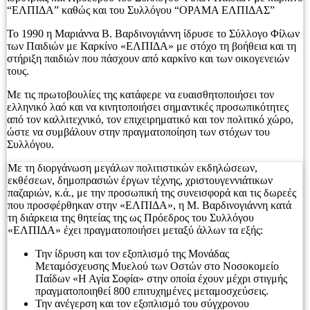
“ΕΛΠΙΔΑ” καθώς και του Συλλόγου “ΟΡΑΜΑ ΕΛΠΙΔΑΣ”
Το 1990 η Μαριάννα Β. Βαρδινογιάννη ίδρυσε το Σύλλογο Φίλων
των Παιδιών με Καρκίνο «ΕΛΠΙΔΑ» με στόχο τη βοήθεια και τη
στήριξη παιδιών που πάσχουν από καρκίνο και των οικογενειών
τους.
Με τις πρωτοβουλίες της κατάφερε να ευαισθητοποιήσει τον
ελληνικό λαό και να κινητοποιήσει σημαντικές προσωπικότητες
από τον καλλιτεχνικό, τον επιχειρηματικό και τον πολιτικό χώρο,
ώστε να συμβάλουν στην πραγματοποίηση των στόχων του
Συλλόγου.
Με τη διοργάνωση μεγάλων πολιτιστικών εκδηλώσεων,
εκθέσεων, δημοπρασιών έργων τέχνης, χριστουγεννιάτικων
παζαριών, κ.ά., με την προσωπική της συνεισφορά και τις δωρεές
που προσφέρθηκαν στην «ΕΛΠΙΔΑ», η Μ. Βαρδινογιάννη κατά
τη διάρκεια της θητείας της ως Πρόεδρος του Συλλόγου
«ΕΛΠΙΔΑ» έχει πραγματοποιήσει μεταξύ άλλων τα εξής:
Την ίδρυση και τον εξοπλισμό της Μονάδας
Μεταμόσχευσης Μυελού των Οστών στο Νοσοκομείο
Παίδων «Η Αγία Σοφία» στην οποία έχουν μέχρι στιγμής
πραγματοποιηθεί 800 επιτυχημένες μεταμοσχεύσεις.
Την ανέγερση και τον εξοπλισμό του σύγχρονου