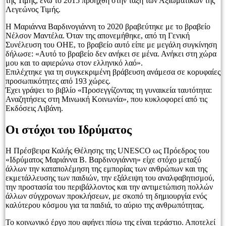
της Τιμής, ενώ το 2015 προήχθη στην τάξη των Αξιωματικών της
Λεγεώνος Τιμής.
Η Μαριάννα Βαρδινογιάννη το 2020 βραβεύτηκε με το βραβείο
Νέλσον Μαντέλα. Όταν της απονεμήθηκε, από τη Γενική
Συνέλευση του ΟΗΕ, το βραβείο αυτό είπε με μεγάλη συγκίνηση
δήλωσε: «Αυτό το βραβείο δεν ανήκει σε μένα. Ανήκει στη χώρα
μου και το αφιερώνω στον ελληνικό λαό».
Επιλέχτηκε για τη συγκεκριμένη βράβευση ανάμεσα σε κορυφαίες
προσωπικότητες από 193 χώρες.
Έχει γράψει το βιβλίο «Προσεγγίζοντας τη γυναικεία ταυτότητα:
Αναζητήσεις στη Μινωική Κοινωνία», που κυκλοφορεί από τις
Εκδόσεις Λιβάνη.
Οι στόχοι του Ιδρύματος
Η Πρέσβειρα Καλής Θέλησης της UNESCO ως Πρόεδρος του
«Ιδρύματος Μαριάννα Β. Βαρδινογιάννη» είχε στόχο μεταξύ
άλλων την καταπολέμηση της εμπορίας των ανθρώπων και της
εκμετάλλευσης των παιδιών, την εξάλειψη του αναλφαβητισμού,
την προστασία του περιβάλλοντος και την αντιμετώπιση πολλών
άλλων σύγχρονων προκλήσεων, με σκοπό τη δημιουργία ενός
καλύτερου κόσμου για τα παιδιά, το αύριο της ανθρωπότητας.
Το κοινωνικό έργο που αφήνει πίσω της είναι τεράστιο. Αποτελεί