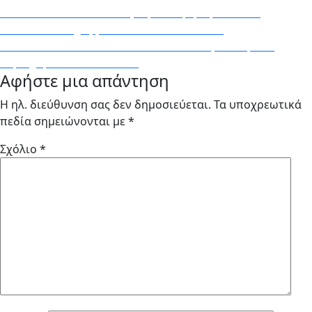
Πλοήγηση
Previous
Previous
Το Twitter θα αφαιρεί τα μηνύματα που
post:
στέλνουν… ευχές για θάνατο – Newsbeast
άρθρων
Next
Next
Μπλόκο του Πακιστάν στο TikTok για ανήθικο
post:
περιεχόμενο – Newsbeast
Αφήστε μια απάντηση
Η ηλ. διεύθυνση σας δεν δημοσιεύεται.
Τα υποχρεωτικά
πεδία σημειώνονται με
*
Σχόλιο
*