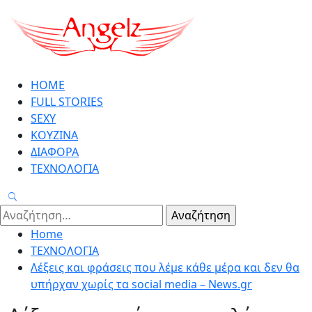
Skip
to
content
Primary
HOME
Menu
FULL STORIES
SEXY
ΚΟΥΖΙΝΑ
ΔΙΑΦΟΡΑ
ΤΕΧΝΟΛΟΓΙΑ
Αναζήτηση
για:
Home
ΤΕΧΝΟΛΟΓΙΑ
Λέξεις και φράσεις που λέμε κάθε μέρα και δεν θα
υπήρχαν χωρίς τα social media – News.gr