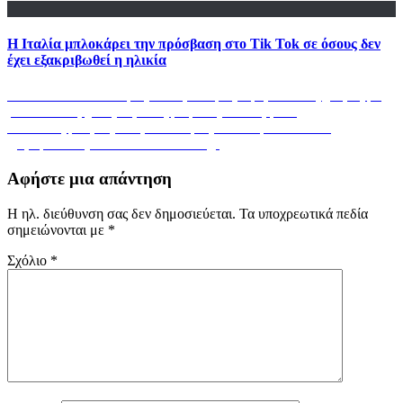
Η Ιταλία μπλοκάρει την πρόσβαση στο Tik Tok σε όσους δεν
έχει εξακριβωθεί η ηλικία
Πλοήγηση
Previous
Previous
Πεντανόστιμος και νηστίσιμος σιμιγδαλένιος χαλβάς με
post:
βανίλια και ξηρούς καρπούς με μόλις 300 θερμιδες
άρθρων
Next
Next
Πώς μπορείς να προστατέψεις τα δεδομένα σου αν
post:
χρησιμοποιείς smartwatch – News.gr
Αφήστε μια απάντηση
Η ηλ. διεύθυνση σας δεν δημοσιεύεται.
Τα υποχρεωτικά πεδία
σημειώνονται με
*
Σχόλιο
*