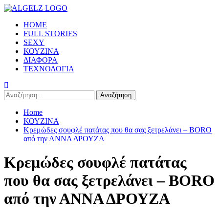
Skip
to
Primary
HOME
content
Menu
FULL STORIES
SEXY
ΚΟΥΖΙΝΑ
ΔΙΑΦΟΡΑ
ΤΕΧΝΟΛΟΓΙΑ
Αναζήτηση
για:
Home
ΚΟΥΖΙΝΑ
Κρεμώδες σουφλέ πατάτας που θα σας ξετρελάνει – BORO
από την ΑΝΝΑ ΔΡΟΥΖΑ
Κρεμώδες σουφλέ πατάτας
που θα σας ξετρελάνει – BORO
από την ΑΝΝΑ ΔΡΟΥΖΑ