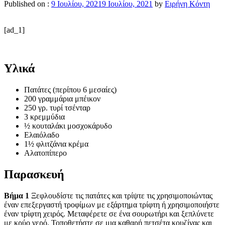
Published on :
9 Ιουλίου, 2021
9 Ιουλίου, 2021
by
Ειρήνη Κόντη
[ad_1]
Υλικά
Πατάτες (περίπου 6 μεσαίες)
200 γραμμάρια μπέικον
250 γρ. τυρί τσένταρ
3 κρεμμύδια
½ κουταλάκι μοσχοκάρυδο
Ελαιόλαδο
1½ φλιτζάνια κρέμα
Αλατοπίπερο
Παρασκευή
Βήμα 1
Ξεφλουδίστε τις πατάτες και τρίψτε τις χρησιμοποιώντας
έναν επεξεργαστή τροφίμων με εξάρτημα τρίφτη ή χρησιμοποιήστε
έναν τρίφτη χειρός. Μεταφέρετε σε ένα σουρωτήρι και ξεπλύνετε
με κρύο νερό. Τοποθετήστε σε μια καθαρή πετσέτα κουζίνας και