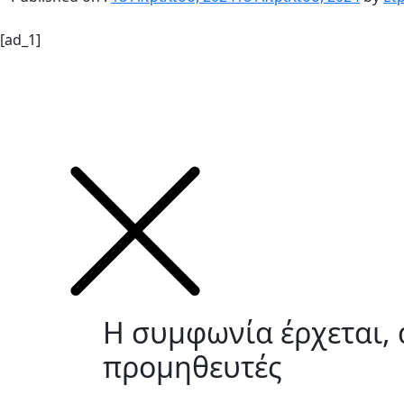
[ad_1]
Η συμφωνία έρχεται, α
προμηθευτές