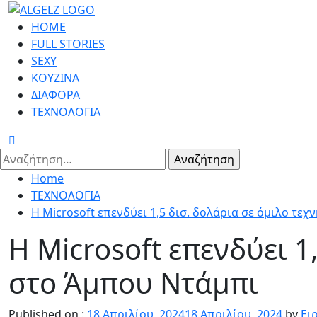
Skip
to
Primary
HOME
content
Menu
FULL STORIES
SEXY
ΚΟΥΖΙΝΑ
ΔΙΑΦΟΡΑ
ΤΕΧΝΟΛΟΓΙΑ
Αναζήτηση
για:
Home
ΤΕΧΝΟΛΟΓΙΑ
Η Microsoft επενδύει 1,5 δισ. δολάρια σε όμιλο τ
Η Microsoft επενδύει 
στο Άμπου Ντάμπι
Published on :
18 Απριλίου, 2024
18 Απριλίου, 2024
by
Ει