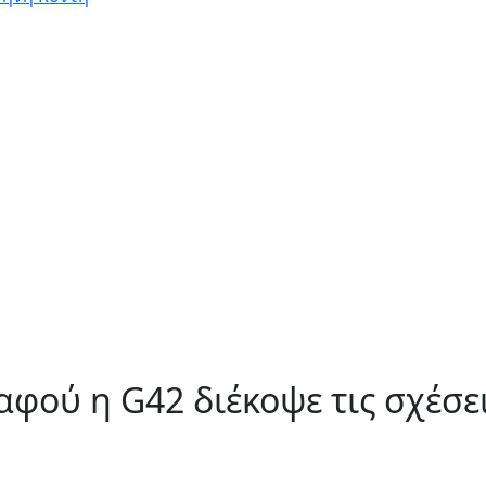
φού η G42 διέκοψε τις σχέσει