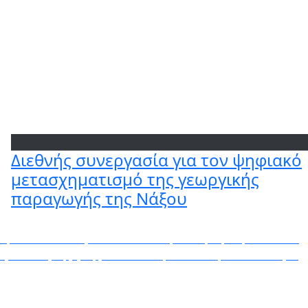
Διεθνής συνεργασία για τον ψηφιακό
μετασχηματισμό της γεωργικής
παραγωγής της Νάξου
ε ηλικία 16 ετών για να ακολουθήσει καριέρα ηθοποιού –
ο γυναίκες της ζωής του από καρκίνο του μαστού – Η ζωή