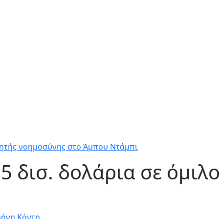
εχνητής νοημοσύνης στο Άμπου Ντάμπι
1,5 δισ. δολάρια σε όμι
ρήνη Κόντη