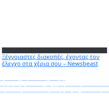
Ξέγνοιαστες διακοπές, έχοντας τον
έλεγχο στα χέρια σου – Newsbeast
πηρεσία της θεραπευτικής άσκησης
η τραγική ειρωνεία της τύχης – Εγκατέλειψε το λύκειο σ
ός θάνατός του από επιληπτική κρίση – Έχασε και τις δύ