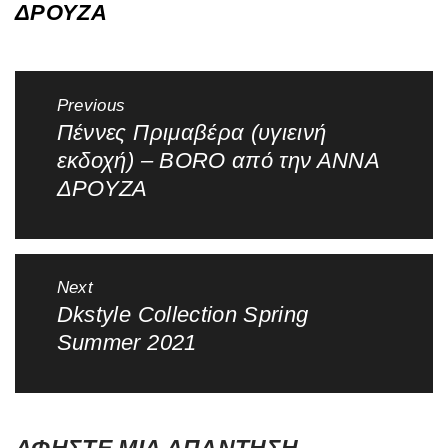
ΔΡΟΥΖΑ
Πλοήγηση
Previous
άρθρων
Πέννες Πριμαβέρα (υγιεινή
Previous
εκδοχή) – BORO από την ΑΝΝΑ
post:
ΔΡΟΥΖΑ
Next
Dkstyle Collection Spring
Next
Summer 2021
post:
ΑΦΉΣΤΕ ΜΙΑ ΑΠΆΝΤΗΣΗ