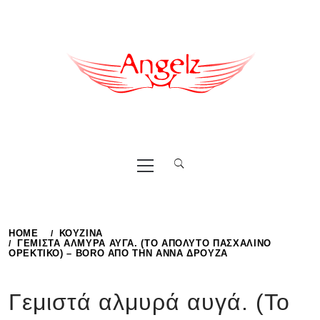
Skip
to
content
Primary
Menu
HOME
ΚΟΥΖΙΝΑ
ΓΕΜΙΣΤΆ ΑΛΜΥΡΆ ΑΥΓΆ. (ΤΟ ΑΠΌΛΥΤΟ ΠΑΣΧΑΛΙΝΌ
ΟΡΕΚΤΙΚΌ) – BORO ΑΠΌ ΤΗΝ ΑΝΝΑ ΔΡΟΥΖΑ
Γεμιστά αλμυρά αυγά. (Το