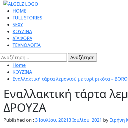
Skip
to
Primary
HOME
content
Menu
FULL STORIES
SEXY
ΚΟΥΖΙΝΑ
ΔΙΑΦΟΡΑ
ΤΕΧΝΟΛΟΓΙΑ
Αναζήτηση
για:
Home
ΚΟΥΖΙΝΑ
Εναλλακτική τάρτα λεμονιού με τυρί ρικότα – BOR
Εναλλακτική τάρτα λεμ
ΔΡΟΥΖΑ
Published on :
3 Ιουλίου, 2021
3 Ιουλίου, 2021
by
Ειρήνη 