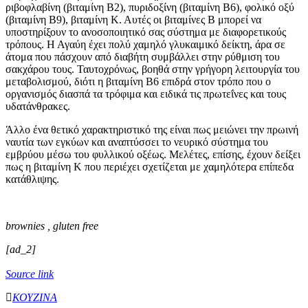
ριβοφλαβίνη (βιταμίνη Β2), πυριδοξίνη (βιταμίνη Β6), φολικό οξύ
(βιταμίνη Β9), βιταμίνη Κ. Αυτές οι βιταμίνες Β μπορεί να
υποστηρίξουν το ανοσοποιητικό σας σύστημα με διαφορετικούς
τρόπους. Η Αγαύη έχει πολύ χαμηλό γλυκαιμικό δείκτη, άρα σε
άτομα που πάσχουν από διαβήτη συμβάλλει στην ρύθμιση του
σακχάρου τους. Ταυτοχρόνως, βοηθά στην γρήγορη λειτουργία του
μεταβολισμού, διότι η βιταμίνη Β6 επιδρά στον τρόπο που ο
οργανισμός διασπά τα τρόφιμα και ειδικά τις πρωτεΐνες και τους
υδατάνθρακες.
Άλλο ένα θετικό χαρακτηριστικό της είναι πως μειώνει την πρωινή
ναυτία των εγκύων και αναπτύσσει το νευρικό σύστημα του
εμβρύου μέσω του φυλλικού οξέως. Μελέτες, επίσης, έχουν δείξει
πως η βιταμίνη Κ που περιέχει σχετίζεται με χαμηλότερα επίπεδα
κατάθλιψης.
brownies , gluten free
[ad_2]
Source link
ΚΟΥΖΙΝΑ