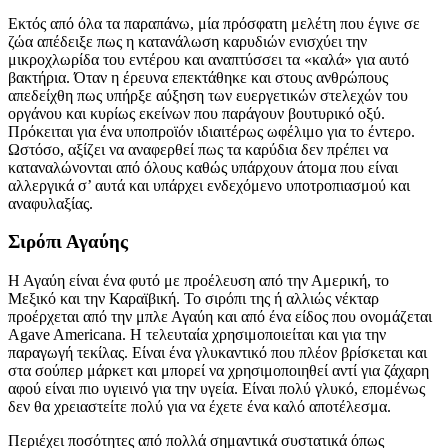
Εκτός από όλα τα παραπάνω, μία πρόσφατη μελέτη που έγινε σε
ζώα απέδειξε πως η κατανάλωση καρυδιών ενισχύει την
μικροχλωρίδα του εντέρου και αναπτύσσει τα «καλά» για αυτό
βακτήρια. Όταν η έρευνα επεκτάθηκε και στους ανθρώπους
απεδείχθη πως υπήρξε αύξηση των ευεργετικών στελεχών του
οργάνου και κυρίως εκείνων που παράγουν βουτυρικό οξύ.
Πρόκειται για ένα υποπροϊόν ιδιαιτέρως ωφέλιμο για το έντερο.
Ωστόσο, αξίζει να αναφερθεί πως τα καρύδια δεν πρέπει να
καταναλώνονται από όλους καθώς υπάρχουν άτομα που είναι
αλλεργικά σ’ αυτά και υπάρχει ενδεχόμενο υποτροπιασμού και
αναφυλαξίας.
Σιρόπι Αγαύης
Η Αγαύη είναι ένα φυτό με προέλευση από την Αμερική, το
Μεξικό και την Καραϊβική. Το σιρόπι της ή αλλιώς νέκταρ
προέρχεται από την μπλε Αγαύη και από ένα είδος που ονομάζεται
Agave Americana. Η τελευταία χρησιμοποιείται και για την
παραγωγή τεκίλας. Είναι ένα γλυκαντικό που πλέον βρίσκεται και
στα σούπερ μάρκετ και μπορεί να χρησιμοποιηθεί αντί για ζάχαρη
αφού είναι πιο υγιεινό για την υγεία. Είναι πολύ γλυκό, επομένως
δεν θα χρειαστείτε πολύ για να έχετε ένα καλό αποτέλεσμα.
Περιέχει ποσότητες από πολλά σημαντικά συστατικά όπως