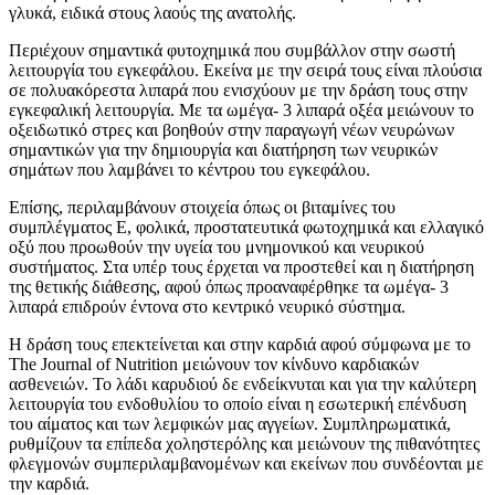
γλυκά, ειδικά στους λαούς της ανατολής.
Περιέχουν σημαντικά φυτοχημικά που συμβάλλον στην σωστή
λειτουργία του εγκεφάλου. Εκείνα με την σειρά τους είναι πλούσια
σε πολυακόρεστα λιπαρά που ενισχύουν με την δράση τους στην
εγκεφαλική λειτουργία. Με τα ωμέγα- 3 λιπαρά οξέα μειώνουν το
οξειδωτικό στρες και βοηθούν στην παραγωγή νέων νευρώνων
σημαντικών για την δημιουργία και διατήρηση των νευρικών
σημάτων που λαμβάνει το κέντρου του εγκεφάλου.
Επίσης, περιλαμβάνουν στοιχεία όπως οι βιταμίνες του
συμπλέγματος Ε, φολικά, προστατευτικά φωτοχημικά και ελλαγικό
οξύ που προωθούν την υγεία του μνημονικού και νευρικού
συστήματος. Στα υπέρ τους έρχεται να προστεθεί και η διατήρηση
της θετικής διάθεσης, αφού όπως προαναφέρθηκε τα ωμέγα- 3
λιπαρά επιδρούν έντονα στο κεντρικό νευρικό σύστημα.
Η δράση τους επεκτείνεται και στην καρδιά αφού σύμφωνα με το
The Journal of Nutrition μειώνουν τον κίνδυνο καρδιακών
ασθενειών. Το λάδι καρυδιού δε ενδείκνυται και για την καλύτερη
λειτουργία του ενδοθυλίου το οποίο είναι η εσωτερική επένδυση
του αίματος και των λεμφικών μας αγγείων. Συμπληρωματικά,
ρυθμίζουν τα επίπεδα χοληστερόλης και μειώνουν της πιθανότητες
φλεγμονών συμπεριλαμβανομένων και εκείνων που συνδέονται με
την καρδιά.