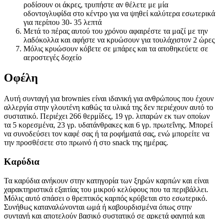
ροδίσουν οι άκρες, τρυπήστε αν θέλετε με μία
οδοντογλυφίδα στο κέντρο για να ψηθεί καλύτερα εσωτερικά
για περίπου 30- 35 λεπτά
Μετά το πέρας αυτού του χρόνου αφαιρέστε τα μαζί με την
λαδόκολλα και αφήστε να κρυώσουν για τουλάχιστον 2 ώρες
Μόλις κρυώσουν κόβετε σε μπάρες και τα αποθηκεύετε σε
αεροστεγές δοχείο
Οφέλη
Αυτή συνταγή για brownies είναι ιδανική για ανθρώπους που έχουν
αλλεργία στην γλουτένη καθώς τα υλικά της δεν περιέχουν αυτό το
συστατικό. Περιέχει 266 θερμίδες, 19 γρ. λιπαρών εκ των οποίων
τα 5 κορεσμένα, 23 γρ. υδατάνθρακες και 6 γρ. πρωτεΐνης. Μπορεί
να συνοδεύσει τον καφέ σας ή τα ροφήματά σας, ενώ μπορείτε να
την προσθέσετε στο πρωινό ή στο snack της ημέρας.
Καρύδια
Τα καρύδια ανήκουν στην κατηγορία των ξηρών καρπών και είναι
χαρακτηριστικά εξαιτίας του μικρού κελύφους που τα περιβάλλει.
Μόλις αυτό σπάσει ο θρεπτικός καρπός κρύβεται στο εσωτερικό.
Συνήθως καταναλώνονται ωμά ή καβουρδισμένα όπως στην
συνταγή και αποτελούν βασικό συστατικό σε αρκετά φαγητά και