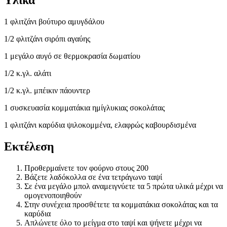
1 φλιτζάνι βούτυρο αμυγδάλου
1/2 φλιτζάνι σιρόπι αγαύης
1 μεγάλο αυγό σε θερμοκρασία δωματίου
1/2 κ.γλ. αλάτι
1/2 κ.γλ. μπέικιν πάουντερ
1 συσκευασία κομματάκια ημίγλυκιας σοκολάτας
1 φλιτζάνι καρύδια ψιλοκομμένα, ελαφρώς καβουρδισμένα
Εκτέλεση
Προθερμαίνετε τον φούρνο στους 200
Βάζετε λαδόκολλα σε ένα τετράγωνο ταψί
Σε ένα μεγάλο μπολ αναμειγνύετε τα 5 πρώτα υλικά μέχρι να
ομογενοποιηθούν
Στην συνέχεια προσθέτετε τα κομματάκια σοκολάτας και τα
καρύδια
Απλώνετε όλο το μείγμα στο ταψί και ψήνετε μέχρι να