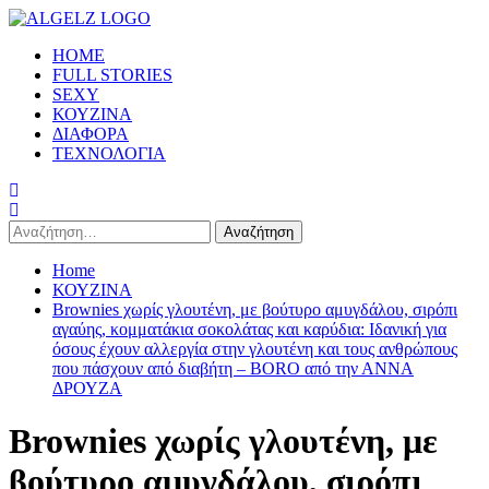
Skip
to
Primary
HOME
content
Menu
FULL STORIES
SEXY
ΚΟΥΖΙΝΑ
ΔΙΑΦΟΡΑ
ΤΕΧΝΟΛΟΓΙΑ
Αναζήτηση
για:
Home
ΚΟΥΖΙΝΑ
Brownies χωρίς γλουτένη, με βούτυρο αμυγδάλου, σιρόπι
αγαύης, κομματάκια σοκολάτας και καρύδια: Ιδανική για
όσους έχουν αλλεργία στην γλουτένη και τους ανθρώπους
που πάσχουν από διαβήτη – BORO από την ΑΝΝΑ
ΔΡΟΥΖΑ
Brownies χωρίς γλουτένη, με
βούτυρο αμυγδάλου, σιρόπι