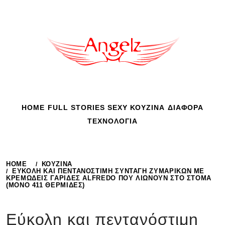
Skip
to
content
HOME
FULL STORIES
SEXY
ΚΟΥΖΙΝΑ
ΔΙΑΦΟΡΑ
ΤΕΧΝΟΛΟΓΙΑ
HOME
ΚΟΥΖΙΝΑ
ΕΎΚΟΛΗ ΚΑΙ ΠΕΝΤΑΝΌΣΤΙΜΗ ΣΥΝΤΑΓΉ ΖΥΜΑΡΙΚΏΝ ΜΕ
ΚΡΕΜΏΔΕΙΣ ΓΑΡΊΔΕΣ ALFREDO ΠΟΥ ΛΙΏΝΟΥΝ ΣΤΟ ΣΤΌΜΑ
(ΜΌΝΟ 411 ΘΕΡΜΊΔΕΣ)
Εύκολη και πεντανόστιμη