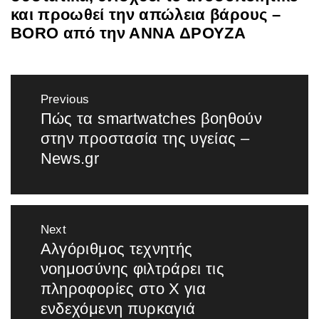
και προωθεί την απώλεια βάρους –
BORO από την ΑΝΝΑ ΔΡΟΥΖΑ
Πλοήγηση
Previous
άρθρων
Πώς τα smartwatches βοηθούν
Previous
στην προστασία της υγείας –
post:
News.gr
Next
Αλγόριθμος τεχνητής
Next
νοημοσύνης φιλτράρει τις
post:
πληροφορίες στο X για
ενδεχόμενη πυρκαγιά