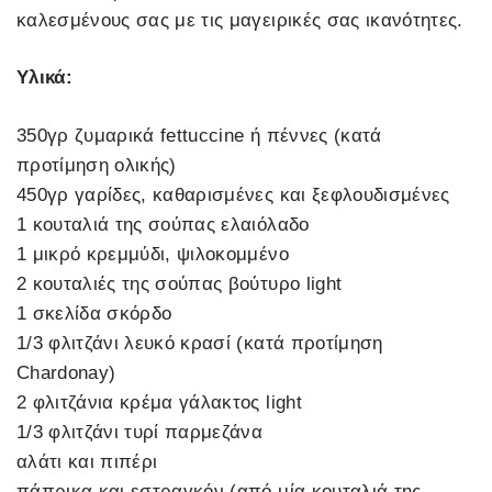
καλεσμένους σας με τις μαγειρικές σας ικανότητες.
Υλικά:
350γρ ζυμαρικά fettuccine ή πέννες (κατά
προτίμηση ολικής)
450γρ γαρίδες, καθαρισμένες και ξεφλουδισμένες
1 κουταλιά της σούπας ελαιόλαδο
1 μικρό κρεμμύδι, ψιλοκομμένο
2 κουταλιές της σούπας βούτυρο light
1 σκελίδα σκόρδο
1/3 φλιτζάνι λευκό κρασί (κατά προτίμηση
Chardonay)
2 φλιτζάνια κρέμα γάλακτος light
1/3 φλιτζάνι τυρί παρμεζάνα
αλάτι και πιπέρι
πάπρικα και εστραγκόν (από μία κουταλιά της