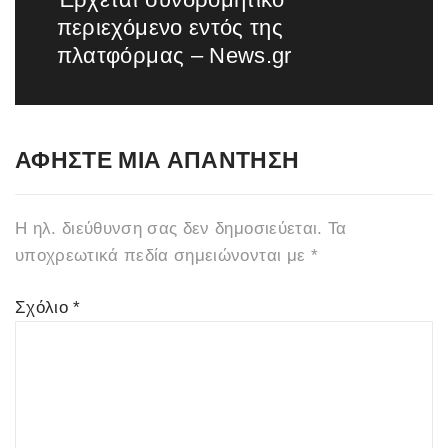
περιεχόμενο εντός της
post:
πλατφόρμας – News.gr
ΑΦΉΣΤΕ ΜΙΑ ΑΠΆΝΤΗΣΗ
Η ηλ. διεύθυνση σας δεν δημοσιεύεται.
Τα
υποχρεωτικά πεδία σημειώνονται με
*
Σχόλιο
*