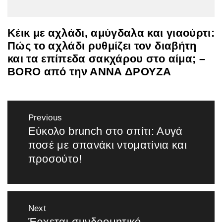
Κέικ με αχλάδι, αμύγδαλα και γιαούρτι:
Πώς το αχλάδι ρυθμίζει τον διαβήτη
και τα επίπεδα σακχάρου στο αίμα; –
BORO από την ΑΝΝΑ ΔΡΟΥΖΑ
Πλοήγηση
Previous
άρθρων
Εύκολο brunch στο σπίτι: Αυγά
Previous
ποσέ με σπανάκι ντοματίνια και
post:
προσούτο!
Next
Έρχεται συνδρομητικό
Next