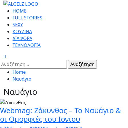
Skip
to
Primary
HOME
content
Menu
FULL STORIES
SEXY
ΚΟΥΖΙΝΑ
ΔΙΑΦΟΡΑ
ΤΕΧΝΟΛΟΓΙΑ
Αναζήτηση
για:
Home
Ναυάγιο
Ναυάγιο
Webmag: Ζάκυνθος – Το Ναυάγιο &
οι Ομορφιές του Ιονίου