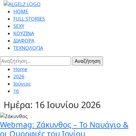
Skip
to
Primary
HOME
content
Menu
FULL STORIES
SEXY
ΚΟΥΖΙΝΑ
ΔΙΑΦΟΡΑ
ΤΕΧΝΟΛΟΓΙΑ
Αναζήτηση
για:
Home
2026
Ιούνιος
16
Ημέρα:
16 Ιουνίου 2026
Webmag: Ζάκυνθος – Το Ναυάγιο &
οι Ομορφιές του Ιονίου