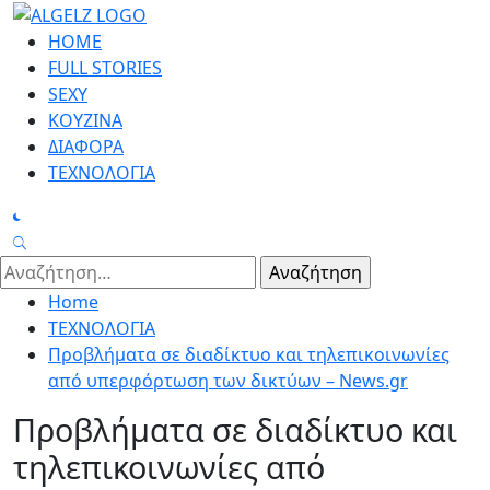
Skip
to
Primary
HOME
content
Menu
FULL STORIES
SEXY
ΚΟΥΖΙΝΑ
ΔΙΑΦΟΡΑ
ΤΕΧΝΟΛΟΓΙΑ
Αναζήτηση
για:
Home
ΤΕΧΝΟΛΟΓΙΑ
Προβλήματα σε διαδίκτυο και τηλεπικοινωνίες
από υπερφόρτωση των δικτύων – News.gr
Προβλήματα σε διαδίκτυο και
τηλεπικοινωνίες από