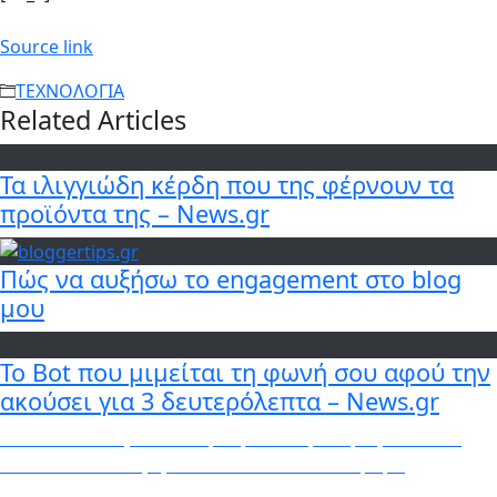
Source link
ΤΕΧΝΟΛΟΓΙΑ
Related Articles
Τα ιλιγγιώδη κέρδη που της φέρνουν τα
προϊόντα της – News.gr
Πώς να αυξήσω το engagement στο blog
μου
To Bot που μιμείται τη φωνή σου αφού την
ακούσει για 3 δευτερόλεπτα – News.gr
Πλοήγηση
Previous
Previous
Ποιος είναι ο πρώην αντιπρόεδρος των ΗΠΑ
post:
που θέλει να… εξαφανίσει τον Ντόναλντ Τραμπ;
άρθρων
Next
Next
Είμαι παντρεμένη αλλά με εξιτάρει το σεξ με άλλον.