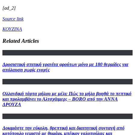
[ad_2]
Source link
ΚΟΥΖΙΝΑ
Related Articles
Δροσιστική σπιτική γρανίτα φρούτων μόνο με 180 θερμίδες για
απόλαυση χωρίς ενοχές
Ολλανδική τάρτα μήλου με μέλι: Πώς το μήλο βοηθά το πεπτικό
και προλαμβάνει το Αλτσχάιμερ; – BORO από την ΑΝΝΑ
ΔΡΟΥΖΑ
Δοκιμάστε την εύκολη, θρεπτική και διαιτητική συνταγή από
κοτόπουλο γεμιστό με θυμάρι, μπέικον γαλοπούλας και