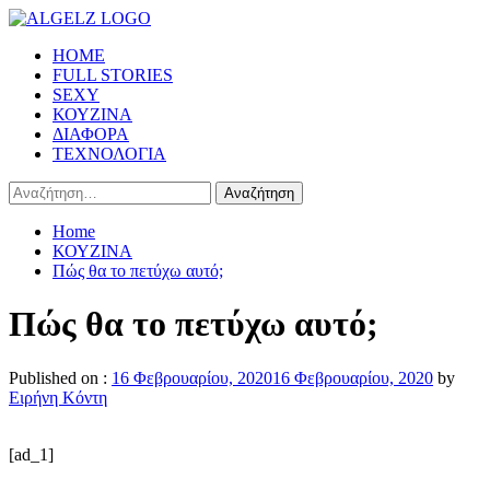
Skip
to
Primary
HOME
content
Menu
FULL STORIES
SEXY
ΚΟΥΖΙΝΑ
ΔΙΑΦΟΡΑ
ΤΕΧΝΟΛΟΓΙΑ
Αναζήτηση
για:
Home
ΚΟΥΖΙΝΑ
Πώς θα το πετύχω αυτό;
Πώς θα το πετύχω αυτό;
Published on :
16 Φεβρουαρίου, 2020
16 Φεβρουαρίου, 2020
by
Ειρήνη Κόντη
[ad_1]