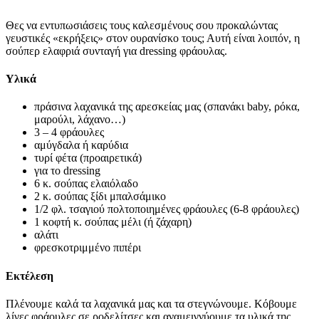
Θες να εντυπωσιάσεις τους καλεσμένους σου προκαλώντας
γευστικές «εκρήξεις» στον ουρανίσκο τους; Αυτή είναι λοιπόν, η
σούπερ ελαφριά συνταγή για dressing φράουλας.
Υλικά
πράσινα λαχανικά της αρεσκείας μας (σπανάκι baby, ρόκα,
μαρούλι, λάχανο…)
3 – 4 φράουλες
αμύγδαλα ή καρύδια
τυρί φέτα (προαιρετικά)
για το dressing
6 κ. σούπας ελαιόλαδο
2 κ. σούπας ξίδι μπαλσάμικο
1/2 φλ. τσαγιού πολτοποιημένες φράουλες (6-8 φράουλες)
1 κοφτή κ. σούπας μέλι (ή ζάχαρη)
αλάτι
φρεσκοτριμμένο πιπέρι
Εκτέλεση
Πλένουμε καλά τα λαχανικά μας και τα στεγνώνουμε. Κόβουμε
λίγες φράουλες σε ροδελίτσες και αναμειγνύουμε τα υλικά της