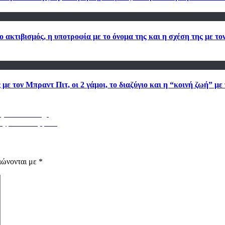
ακτιβισμός, η υποτροφία με το όνομα της και η σχέση της με τ
ε τον Μπραντ Πιτ, οι 2 γάμοι, το διαζύγιο και η “κοινή ζωή” με 
άζετε – News.gr
ς με 210 θερμίδες
ιώνονται με
*