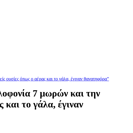
ίς ουσίες όπως ο αέρας και το γάλα, έγιναν θανατηφόρα”
λοφονία 7 μωρών και την
 και το γάλα, έγιναν