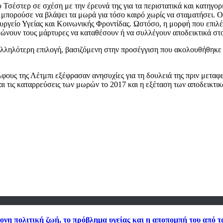
υ Τσέστερ σε σχέση με την έρευνά της για τα περιστατικά και κατηγ
 μπορούσε να βλάψει τα μωρά για τόσο καιρό χωρίς να σταματήσει. Ο
υργείο Υγείας και Κοινωνικής Φροντίδας. Ωστόσο, η μορφή που επιλέ
ρεώνουν τους μάρτυρες να καταθέσουν ή να συλλέγουν αποδεικτικά στο
λληλότερη επιλογή, βασιζόμενη στην προσέγγιση που ακολουθήθηκε 
έλφους της Λέτμπι εξέφρασαν ανησυχίες για τη δουλειά της πριν μετα
 τις καταρρεύσεις των μωρών το 2017 και η εξέταση των αποδεικτικώ
έντονη πολιτική ζωή, το πρόβλημα υγείας και η αποπομπή του από