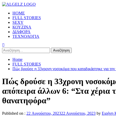
Skip
to
Primary
HOME
content
Menu
FULL STORIES
SEXY
ΚΟΥΖΙΝΑ
ΔΙΑΦΟΡΑ
ΤΕΧΝΟΛΟΓΙΑ
Αναζήτηση
για:
Home
FULL STORIES
Πώς δρούσε η 33χρονη νοσοκόμα που καταδικάστηκε για την δ
Πώς δρούσε η 33χρονη νοσοκόμα
απόπειρα άλλων 6: “Στα χέρια τ
θανατηφόρα”
Published on :
22 Αυγούστου, 2023
22 Αυγούστου, 2023
by
Ειρήνη 