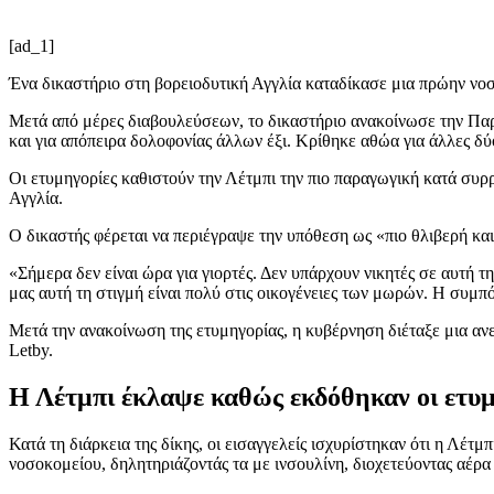
[ad_1]
Ένα δικαστήριο στη βορειοδυτική Αγγλία καταδίκασε μια πρώην νοσ
Μετά από μέρες διαβουλεύσεων, το δικαστήριο ανακοίνωσε την Παρ
και για απόπειρα δολοφονίας άλλων έξι. Κρίθηκε αθώα για άλλες δ
Οι ετυμηγορίες καθιστούν την Λέτμπι την πιο παραγωγική κατά συρ
Αγγλία.
Ο δικαστής φέρεται να περιέγραψε την υπόθεση ως «πιο θλιβερή και 
«Σήμερα δεν είναι ώρα για γιορτές. Δεν υπάρχουν νικητές σε αυτή
μας αυτή τη στιγμή είναι πολύ στις οικογένειες των μωρών. Η συμπόν
Μετά την ανακοίνωση της ετυμηγορίας, η κυβέρνηση διέταξε μια ανεξ
Letby.
Η Λέτμπι έκλαψε καθώς εκδόθηκαν οι ετ
Κατά τη διάρκεια της δίκης, οι εισαγγελείς ισχυρίστηκαν ότι η Λέτ
νοσοκομείου, δηλητηριάζοντάς τα με ινσουλίνη, διοχετεύοντας αέρα 