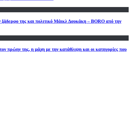
ον ξάδερφο της και πολιτικό Μάικλ Δουκάκη – BORO από την
τον πρώην της, η μάχη με την κατάθλιψη και οι κατηγορίες που