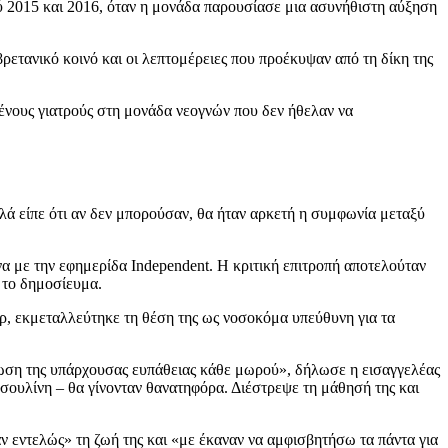
ύ 2015 και 2016, όταν η μονάδα παρουσίασε μια ασυνήθιστη αύξηση
ρετανικό κοινό και οι λεπτομέρειες που προέκυψαν από τη δίκη της
σμένους γιατρούς στη μονάδα νεογνών που δεν ήθελαν να
λά είπε ότι αν δεν μπορούσαν, θα ήταν αρκετή η συμφωνία μεταξύ
α με την εφημερίδα Independent. Η κριτική επιτροπή αποτελούταν
 το δημοσίευμα.
τερ, εκμεταλλεύτηκε τη θέση της ως νοσοκόμα υπεύθυνη για τα
νωση της υπάρχουσας ευπάθειας κάθε μωρού», δήλωσε η εισαγγελέας
νσουλίνη – θα γίνονταν θανατηφόρα. Διέστρεψε τη μάθησή της και
αν εντελώς» τη ζωή της και «με έκαναν να αμφισβητήσω τα πάντα για