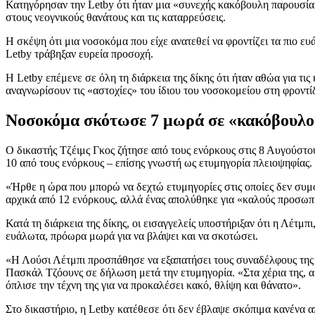
Κατηγόρησαν την Letby ότι ήταν μια «συνεχής κακόβουλη παρουσία»
στους νεογνικούς θανάτους και τις καταρρεύσεις.
Η σκέψη ότι μια νοσοκόμα που είχε ανατεθεί να φροντίζει τα πιο ε
Letby τράβηξαν ευρεία προσοχή.
Η Letby επέμενε σε όλη τη διάρκεια της δίκης ότι ήταν αθώα για τι
αναγνωρίσουν τις «αστοχίες» του ίδιου του νοσοκομείου στη φροντί
Νοσοκόμα σκότωσε 7 μωρά σε «κακόβουλο» 
Ο δικαστής Τζέιμς Γκος ζήτησε από τους ενόρκους στις 8 Αυγούστο
10 από τους ενόρκους – επίσης γνωστή ως ετυμηγορία πλειοψηφίας.
«Ήρθε η ώρα που μπορώ να δεχτώ ετυμηγορίες στις οποίες δεν συμφ
αρχικά από 12 ενόρκους, αλλά ένας απολύθηκε για «καλούς προσωπι
Κατά τη διάρκεια της δίκης, οι εισαγγελείς υποστήριξαν ότι η Λέτμ
ευάλωτα, πρόωρα μωρά για να βλάψει και να σκοτώσει.
«Η Λούσι Λέτμπι προσπάθησε να εξαπατήσει τους συναδέλφους της 
Πασκάλ Τζόουνς σε δήλωση μετά την ετυμηγορία. «Στα χέρια της, αβ
όπλισε την τέχνη της για να προκαλέσει κακό, θλίψη και θάνατο».
Στο δικαστήριο, η Letby κατέθεσε ότι δεν έβλαψε σκόπιμα κανένα απ