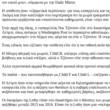
τον εαυτό μου», σύμφωνα με την Daily Mirror.
Η υπόθεση ήταν «εξαιρετικά περίπλοκη» για τους εισαγγελείς και τις
Ακόμη και όταν κατέληξαν στο συμπέρασμα ότι τα μωρά τραυματίστη
πρόσωπα εργάζονται και επισκέπτονται καθημερινά, είναι «λίγο σαν 
Στην αρχή της δίκης, ο εισαγγελέας Νικ Τζόνσον είπε στο δικαστήρι
Λέτμπι, όπως ανέφερε η Washington Post το περασμένο φθινόπωρο. Ο
αποχρωματισμό» στο δέρμα του, φέρεται να είπε ο Τζόνσον. Η νεκρ
Ένας ειδικός που εξέτασε την υπόθεση είπε ότι η πιο πιθανή αιτία 
Η δίδυμη αδερφή του μωρού, Child B, υπέφερε επίσης από επικίνδυ
βοήθειες και τελικά επέζησε, αλλά ο Τζόνσον είπε στην αίθουσα του
Άλλα περιστατικά αρχικά θεωρήθηκαν φυσικά αίτια προτού ανησυχήσ
Τα παιδιά – που ταυτοποιήθηκαν ως Child F και Child L – επέζησαν 
Η Λέτμπι ήταν στην υπηρεσία όταν φέρεται να δηλητηριάστηκαν τα ν
εισαγγελία είπε ότι η αύξηση των θανάτων ή η σοβαρή επιδείνωση τ
αυξάνονταν και όταν μεταφέρθηκε σε καθημερινές βάρδιες, αυξάνοντα
Οι δικηγόροι της Letby είπαν στο δικαστήριο ότι ο θάνατος των μω
αυξήθηκε μεταξύ 2015 και 2016. Είπαν ότι η Letby ήταν μια «σκλη