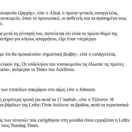
ολοφονία εξαρχής», είπε ο Afzal, ο πρώην γενικός εισαγγελέας.
σοκομείο, όπου το προσωπικό, οι ασθενείς και τα αγαπημένα τους
ε.
 μετά τη γέννησή του, πιστεύεται ότι είναι το πρώτο θύμα της
στήριο για λόγους απορρήτου, είχε έναν «περίεργο
ερε ότι θα προκαλούσε σημαντική βλάβη», είπε ο εισαγγελέας.
ελφού της. Οι υπάλληλοι του νοσοκομείου τις έδωσαν τις πρώτες
ήματα», ανέφεραν οι Times του Λονδίνου.
η των επιπέδων σακχάρου στο αίμα, είπε ο Johnson.
χειρότερη τροπή για αυτά τα 17 παιδιά», είπε ο Τζόνσον. Η
α βάρδιων της Letby: Όταν δούλευε τα βράδια, αυτά τα περιστατικά
θμός των νεογνών που εισήχθησαν στη μονάδα όπου εργαζόταν η Letby
 τους Nursing Times.