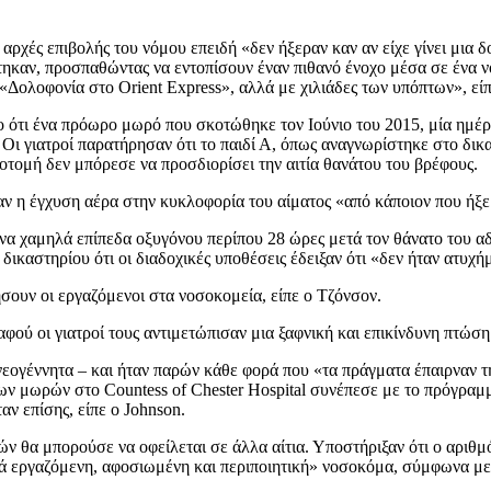
 αρχές επιβολής του νόμου επειδή «δεν ήξεραν καν αν είχε γίνει μια δ
καν, προσπαθώντας να εντοπίσουν έναν πιθανό ένοχο μέσα σε ένα νο
«Δολοφονία στο Orient Express», αλλά με χιλιάδες των υπόπτων», είπ
ο ότι ένα πρόωρο μωρό που σκοτώθηκε τον Ιούνιο του 2015, μία ημέρα
ι γιατροί παρατήρησαν ότι το παιδί Α, όπως αναγνωρίστηκε στο δικα
οτομή δεν μπόρεσε να προσδιορίσει την αιτία θανάτου του βρέφους.
ήταν η έγχυση αέρα στην κυκλοφορία του αίματος «από κάποιον που ήξ
να χαμηλά επίπεδα οξυγόνου περίπου 28 ώρες μετά τον θάνατο του αδ
 δικαστηρίου ότι οι διαδοχικές υποθέσεις έδειξαν ότι «δεν ήταν ατυχ
ουν οι εργαζόμενοι στα νοσοκομεία, είπε ο Τζόνσον.
αφού οι γιατροί τους αντιμετώπισαν μια ξαφνική και επικίνδυνη πτώσ
εογέννητα – και ήταν παρών κάθε φορά που «τα πράγματα έπαιρναν τη 
ων μωρών στο Countess of Chester Hospital συνέπεσε με το πρόγραμμ
ν επίσης, είπε ο Johnson.
ρών θα μπορούσε να οφείλεται σε άλλα αίτια. Υποστήριξαν ότι ο αρι
ρά εργαζόμενη, αφοσιωμένη και περιποιητική» νοσοκόμα, σύμφωνα με