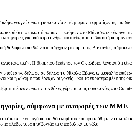
οκόμα νεογνών για τη δολοφονία επτά μωρών, τερματίζοντας μια δίκ
ασκευή ότι το δικαστήριο των 11 ατόμων στο Μάντσεστερ έκρινε τη Λ
ύο κατηγορίες για απόπειρα ανθρωποκτονίας και το δικαστήριο ήταν 
ροή δολοφόνο παιδιών στη σύγχρονη ιστορία της Βρετανίας, σύμφωνα
αναστατωτική». Η δίκη, που ξεκίνησε τον Οκτώβριο, λέγεται ότι είναι
 την υπόθεση», δήλωσε σε δήλωση ο Νίκολα Έβανς, επικεφαλής επιθεω
ια και η δύναμη που έδειξαν οι γονείς – και τα ευρύτερα μέλη της οικ
άρτητη έρευνα για τις συνθήκες γύρω από τις δολοφονίες στο Countess
υμηγορίες, σύμφωνα με αναφορές των ΜΜΕ
μπι σκότωσε πέντε αγόρια και δύο κορίτσια και προσπάθησε να σκοτώσ
στις φλέβες τους ή ταΐζοντάς τα υπερβολικά με γάλα.