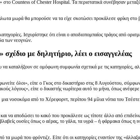
 στο Countess of Chester Hospital. Τα περιστατικά συνέβησαν μεταξ
υάλωτα μωρά θα μπορούσε να τα είχε σκοτώσει προκάλεσε φρίκη στο β
ς κατηγορίες. Ισχυρίστηκε ότι είναι ο αποδιοπομπαίος τράγος από ορι
δα των νεογνών.
σχέδιο με δηλητήριο, λέει ο εισαγγελέας
υ να καταλήξουν σε ομόφωνη συμφωνία σχετικά με τις κατηγορίες, αλ
ωνείτε όλοι», είπε ο Γκος στο δικαστήριο στις 8 Αυγούστου, σύμφων
κούς λόγους», είπε ο δικαστής νωρίτερα αυτό το μήνα, όπως ανέφερε
πι, μια νοσοκόμα από το Χέρεφορντ, περίπου 94 μίλια νότια του Τσέσ
και να αποδώσει το κακό που προκάλεσε ως τίποτε άλλο από επιδεί
λαβείς ουσίες όπως ο αέρας, το γάλα, τα υγρά – ή φάρμακα όπως η ι
ό τα μωρά που φρόντιζε. Είπε ότι οι κατηγορίες εναντίον της «άλλαξ