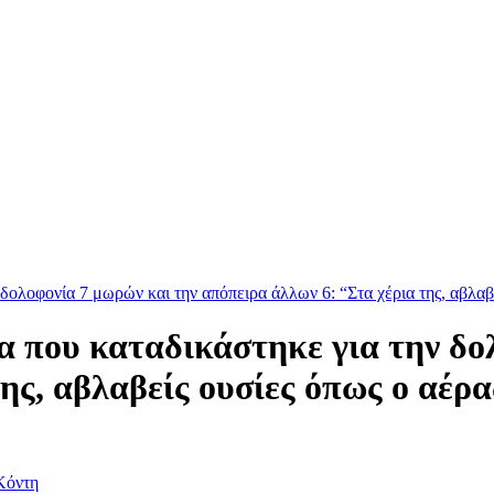
ολοφονία 7 μωρών και την απόπειρα άλλων 6: “Στα χέρια της, αβλαβε
 που καταδικάστηκε για την δο
ης, αβλαβείς ουσίες όπως ο αέρας
Κόντη