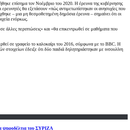
ορήθηκε επίσημα τον Νοέμβριο του 2020. Η έρευνα της κυβέρνησης
ι ερευνητές θα εξετάσουν «πώς αντιμετωπίστηκαν οι ανησυχίες που
χθηκε – μια μη θεσμοθετημένη δημόσια έρευνα – σημαίνει ότι οι
ιχεία ενόρκως.
σε άλλες περιπτώσεις» και «θα επικεντρωθεί σε μαθήματα που
φερθεί σε γραφείο το καλοκαίρι του 2016, σύμφωνα με το BBC. Η
ν στοιχείων έδειξε ότι δύο παιδιά δηλητηριάστηκαν με ινσουλίνη
 τα ψηφοδέλτια του ΣΥΡΙΖΑ