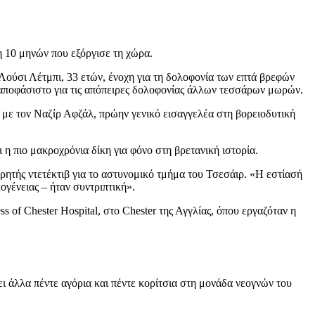
η 10 μηνών που εξόργισε τη χώρα.
ούσι Λέτμπι, 33 ετών, ένοχη για τη δολοφονία των επτά βρεφών
αναποφάσιστο για τις απόπειρες δολοφονίας άλλων τεσσάρων μωρών.
 με τον Ναζίρ Αφζάλ, πρώην γενικό εισαγγελέα στη βορειοδυτική
 η πιο μακροχρόνια δίκη για φόνο στη βρετανική ιστορία.
ρητής ντετέκτιβ για το αστυνομικό τμήμα του Τσεσάιρ. «Η εστίασή
ογένειας – ήταν συντριπτική».
 of Chester Hospital, στο Chester της Αγγλίας, όπου εργαζόταν η
ει άλλα πέντε αγόρια και πέντε κορίτσια στη μονάδα νεογνών του