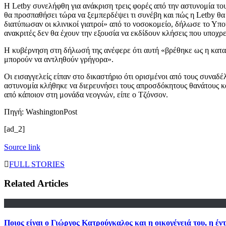
Η Letby συνελήφθη για ανάκριση τρεις φορές από την αστυνομία το
θα προσπαθήσει τώρα να ξεμπερδέψει τι συνέβη και πώς η Letby θα
διατύπωσαν οι κλινικοί γιατροί» από το νοσοκομείο, δήλωσε το Υπο
ανακριτές δεν θα έχουν την εξουσία να εκδίδουν κλήσεις που υποχ
Η κυβέρνηση στη δήλωσή της ανέφερε ότι αυτή «βρέθηκε ως η κατα
μπορούν να αντληθούν γρήγορα».
Οι εισαγγελείς είπαν στο δικαστήριο ότι ορισμένοι από τους συναδ
αστυνομία κλήθηκε να διερευνήσει τους απροσδόκητους θανάτους και
από κάποιον στη μονάδα νεογνών, είπε ο Τζόνσον.
Πηγή: WashingtonPost
[ad_2]
Source link
FULL STORIES
Related Articles
Ποιος είναι ο Γιώργος Κατρούγκαλος και η οικογένειά του, η 