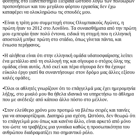
φοιτητής στο Πανεπιστήμιο Πειραιά ωστόσο λόγω των πολύωρων
προπονήσεων και του μεγάλου φόρτου εργασίας δεν έχω
καταφέρει να ολοκληρώσω τις σπουδές μου.
•Είναι η τρίτη μου συμμετοχή στους Ολυμπιακούς Αγώνες, η
πρώτη ήταν το 2012 στο Λονδίνο. Τα συναισθήματα από την πρώτη
μου εμπειρία ήταν πολύ έντονα, ειδικά τη στιγμή που η ελληνική
αποστολή μπήκε πρώτη στο στάδιο, όπως γίνεται πάντα, και
ένιωσα περήφανος.
•Η αλήθεια είναι ότι στην ελληνική ομάδα υδατοσφαίρισης λείπει
ένα μετάλλιο από τη συλλογή της και σίγουρα ο στόχος όλης της
ομάδας είναι αυτός. Από εκεί και πέρα σίγουρα δεν θα έχουμε
εύκολο έργο γιατί θα συναντήσουμε στον δρόμο μας άλλες εξίσου
καλές ομάδες.
•Όλοι οι αθλητές γνωρίζουν ότι το επάγγελμά μας έχει ημερομηνία
λήξης, στο μυαλό μου θα ήθελα ιδανικά να υπηρετήσω το άθλημα
που με ανέδειξε από κάποιο άλλο πόστο στο μέλλον.
•Στον ελεύθερο χρόνο μου προτιμώ να βλέπω σειρές και ταινίες
για να αποφορτίζομαι. Διατηρώ μια σχέση. Ωστόσο, δεν θεωρώ ότι
το επάγγελμά μου όπως και κανένα άλλο, είναι αρκετό από μόνο
του ώστε να τραβήξεις μια γυναίκα καθώς η προσωπικότητα του
ανθρώπου διαδραματίζει πιο σημαντικό ρόλο.