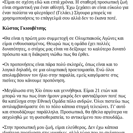
•Είμαι σε σχέση εδώ και επτά χρόνια. Η σταθερή προσωπική ζωή
είναι σημαντική για έναν αθλητή. Έχω ξεχάσει αν είναι εύκολο για
έναν πολίστα να φλερτάρει! (Γελάει.) Σίγουρα μπορείς να
χρησιμοποιήσεις το επάγγελμά σου αλλά δεν το έκανα ποτέ.
Κώστας Γκιουβέτσης
•Θα είναι η πρώτη μου συμμετοχή σε Ολυμπιακούς Αγώνες και
είμαι ενθουσιασμένος. Θεωρώ πως η ομάδα έχει πολλές
δυνατότητες, ο στόχος μας είναι να δείξουμε το καλύτερο δυνατό
πρόσωπο και η διάκριση νιώθω πως θα έρθει.
•Οι προπονήσεις είναι πάρα πολύ σκληρές, όπως είναι και το
λογικό δηλαδή, σε μια ολυμπιακή προετοιμασία. Ενώ όλοι
απολαμβάνουν τον ήλιο στην παραλία, εμείς καιγόμαστε στις
πισίνες που κάνουμε προπόνηση.
•Μεγάλωσα στη Χίο όπου και γεννήθηκα. Είμαι 21 ετών και
μπορώ να πω πως όταν ήμουν μικρός δεν φανταζόμουν ποτέ πως
θα κατέληγα στην Εθνική Ομάδα πόλο ανδρών. Όλοι πιστεύω πως
αντιλαμβανόμαστε ότι το πόλο κάποια στιγμή τελειώνει. Γι’ αυτό
και σπουδάζουμε παράλληλα. Προσωπικά, θα ήθελα αργότερα να
ασχοληθώ με τη φυσιοθεραπεία, το αντικείμενο που σπουδάζω.
•Στην προσωπική μου ζωή, είμαι ελεύθερος. Δεν έχω κάποια
ιδιαίτερη προτίμηση στις γυναίκες, αλλά τώρα που το σκέφτομαι