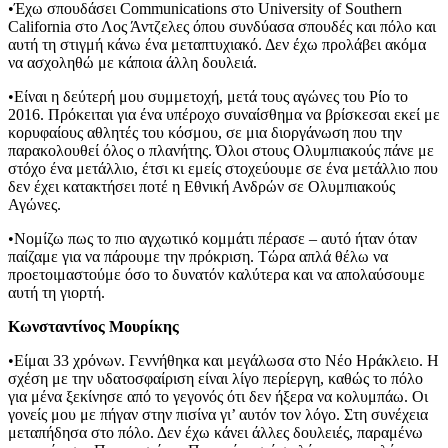
•Έχω σπουδάσει Communications στο University of Southern
California στο Λος Άντζελες όπου συνδύασα σπουδές και πόλο και
αυτή τη στιγμή κάνω ένα μεταπτυχιακό. Δεν έχω προλάβει ακόμα
να ασχοληθώ με κάποια άλλη δουλειά.
•Είναι η δεύτερή μου συμμετοχή, μετά τους αγώνες του Ρίο το
2016. Πρόκειται για ένα υπέροχο συναίσθημα να βρίσκεσαι εκεί με
κορυφαίους αθλητές του κόσμου, σε μια διοργάνωση που την
παρακολουθεί όλος ο πλανήτης. Όλοι στους Ολυμπιακούς πάνε με
στόχο ένα μετάλλιο, έτσι κι εμείς στοχεύουμε σε ένα μετάλλιο που
δεν έχει κατακτήσει ποτέ η Εθνική Ανδρών σε Ολυμπιακούς
Αγώνες.
•Νομίζω πως το πιο αγχωτικό κομμάτι πέρασε – αυτό ήταν όταν
παίζαμε για να πάρουμε την πρόκριση. Τώρα απλά θέλω να
προετοιμαστούμε όσο το δυνατόν καλύτερα και να απολαύσουμε
αυτή τη γιορτή.
Κωνσταντίνος Μουρίκης
•Είμαι 33 χρόνων. Γεννήθηκα και μεγάλωσα στο Νέο Ηράκλειο. Η
σχέση με την υδατοσφαίριση είναι λίγο περίεργη, καθώς το πόλο
για μένα ξεκίνησε από το γεγονός ότι δεν ήξερα να κολυμπάω. Οι
γονείς μου με πήγαν στην πισίνα γι’ αυτόν τον λόγο. Στη συνέχεια
μεταπήδησα στο πόλο. Δεν έχω κάνει άλλες δουλειές, παραμένω