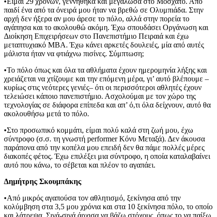
•Είμαι 29 χρόνων, γεννήθηκα και μεγάλωσα στο Μοσχάτο. Από
παιδί ένα από τα όνειρά μου ήταν να βρεθώ σε Ολυμπιάδα. Στην
αρχή δεν ήξερα αν μου άρεσε το πόλο, αλλά στην πορεία το
αγάπησα και το ακολουθώ ακόμη. Έχω σπουδάσει Οργάνωση και
Διοίκηση Επιχειρήσεων στο Πανεπιστήμιο Πειραιά και έχω
μεταπτυχιακό MBA. Έχω κάνει αρκετές δουλειές, μία από αυτές
μάλιστα ήταν να φτιάχνω πισίνες. Σύμπτωση;
•Το πόλο όπως και όλα τα αθλήματα έχουν ημερομηνία λήξης και
χρειάζεται να χτίζουμε και την επόμενη μέρα, γι’ αυτό βλέπουμε –
κυρίως στις νεότερες γενιές– ότι οι περισσότεροι αθλητές έχουν
τελειώσει κάποιο πανεπιστήμιο. Ασχολούμαι με τον χώρο της
τεχνολογίας σε διάφορα επίπεδα και απ’ ό,τι όλα δείχνουν, αυτό θα
ακολουθήσω μετά το πόλο.
•Στο προσωπικό κομμάτι, είμαι πολύ καλά στη ζωή μου, έχω
σύντροφο (σ.σ. τη γνωστή performer Κόνυ Μεταξά). Δεν άκουσα
παράπονα από την κοπέλα μου επειδή δεν θα πάμε πολλές μέρες
διακοπές φέτος. Έχω επιλέξει μια σύντροφο, η οποία καταλαβαίνει
αυτό που κάνω, το σέβεται και πλέον το αγαπάει.
Δημήτρης Σκουμπάκης
•Από μικρός αγαπούσα τον αθλητισμό, ξεκίνησα από την
κολύμβηση στα 3,5 μου χρόνια και στα 10 ξεκίνησα πόλο, το οποίο
και λάτρεψα. Σιγά-σιγά άρχισα να βάζω στόχους, όπως το να παίξω