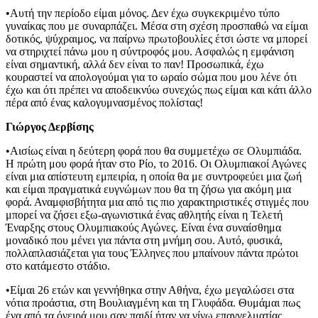
•Αυτή την περίοδο είμαι μόνος. Δεν έχω συγκεκριμένο τύπο
γυναίκας που με συναρπάζει. Μέσα στη σχέση προσπαθώ να είμαι
δοτικός, ψύχραιμος, να παίρνω πρωτοβουλίες έτσι ώστε να μπορεί
να στηριχτεί πάνω μου η σύντροφός μου. Ασφαλώς η εμφάνιση
είναι σημαντική, αλλά δεν είναι το παν! Προσωπικά, έχω
κουραστεί να απολογούμαι για το ωραίο σώμα που μου λένε ότι
έχω και ότι πρέπει να αποδεικνύω συνεχώς πως είμαι και κάτι άλλο
πέρα από ένας καλογυμνασμένος πολίστας!
Γιώργος Δερβίσης
•Αισίως είναι η δεύτερη φορά που θα συμμετέχω σε Ολυμπιάδα.
Η πρώτη μου φορά ήταν στο Ρίο, το 2016. Οι Ολυμπιακοί Αγώνες
είναι μια απίστευτη εμπειρία, η οποία θα με συντροφεύει μια ζωή
και είμαι πραγματικά ευγνώμων που θα τη ζήσω για ακόμη μια
φορά. Αναμφισβήτητα μια από τις πιο χαρακτηριστικές στιγμές που
μπορεί να ζήσει εξω-αγωνιστικά ένας αθλητής είναι η Τελετή
Έναρξης στους Ολυμπιακούς Αγώνες. Είναι ένα συναίσθημα
μοναδικό που μένει για πάντα στη μνήμη σου. Αυτό, φυσικά,
πολλαπλασιάζεται για τους Έλληνες που μπαίνουν πάντα πρώτοι
στο κατάμεστο στάδιο.
•Είμαι 26 ετών και γεννήθηκα στην Αθήνα, έχω μεγαλώσει στα
νότια προάστια, στη Βουλιαγμένη και τη Γλυφάδα. Θυμάμαι πως
ένα από τα όνειρά μου σαν παιδί ήταν να γίνω επαγγελματίας