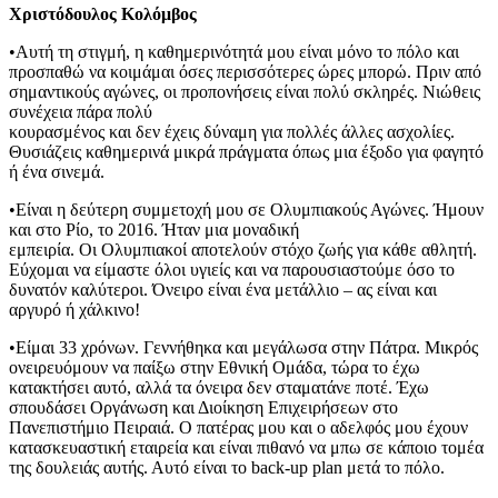
Χριστόδουλος Κολόμβος
•Αυτή τη στιγμή, η καθημερινότητά μου είναι μόνο το πόλο και
προσπαθώ να κοιμάμαι όσες περισσότερες ώρες μπορώ. Πριν από
σημαντικούς αγώνες, οι προπονήσεις είναι πολύ σκληρές. Νιώθεις
συνέχεια πάρα πολύ
κουρασμένος και δεν έχεις δύναμη για πολλές άλλες ασχολίες.
Θυσιάζεις καθημερινά μικρά πράγματα όπως μια έξοδο για φαγητό
ή ένα σινεμά.
•Είναι η δεύτερη συμμετοχή μου σε Ολυμπιακούς Αγώνες. Ήμουν
και στο Ρίο, το 2016. Ήταν μια μοναδική
εμπειρία. Οι Ολυμπιακοί αποτελούν στόχο ζωής για κάθε αθλητή.
Εύχομαι να είμαστε όλοι υγιείς και να παρουσιαστούμε όσο το
δυνατόν καλύτεροι. Όνειρο είναι ένα μετάλλιο – ας είναι και
αργυρό ή χάλκινο!
•Είμαι 33 χρόνων. Γεννήθηκα και μεγάλωσα στην Πάτρα. Μικρός
ονειρευόμουν να παίξω στην Εθνική Ομάδα, τώρα το έχω
κατακτήσει αυτό, αλλά τα όνειρα δεν σταματάνε ποτέ. Έχω
σπουδάσει Οργάνωση και Διοίκηση Επιχειρήσεων στο
Πανεπιστήμιο Πειραιά. Ο πατέρας μου και ο αδελφός μου έχουν
κατασκευαστική εταιρεία και είναι πιθανό να μπω σε κάποιο τομέα
της δουλειάς αυτής. Αυτό είναι το back-up plan μετά το πόλο.