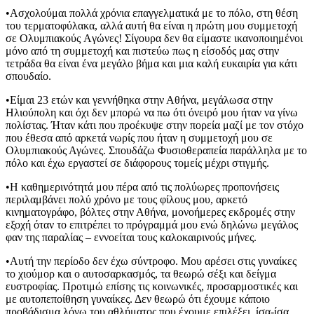
•Ασχολούμαι πολλά χρόνια επαγγελματικά με το πόλο, στη θέση
του τερματοφύλακα, αλλά αυτή θα είναι η πρώτη μου συμμετοχή
σε Ολυμπιακούς Aγώνες! Σίγουρα δεν θα είμαστε ικανοποιημένοι
μόνο από τη συμμετοχή και πιστεύω πως η είσοδός μας στην
τετράδα θα είναι ένα μεγάλο βήμα και μια καλή ευκαιρία για κάτι
σπουδαίο.
•Είμαι 23 ετών και γεννήθηκα στην Αθήνα, μεγάλωσα στην
Ηλιούπολη και όχι δεν μπορώ να πω ότι όνειρό μου ήταν να γίνω
πολίστας. Ήταν κάτι που προέκυψε στην πορεία μαζί με τον στόχο
που έθεσα από αρκετά νωρίς που ήταν η συμμετοχή μου σε
Ολυμπιακούς Αγώνες. Σπουδάζω Φυσιοθεραπεία παράλληλα με το
πόλο και έχω εργαστεί σε διάφορους τομείς μέχρι στιγμής.
•Η καθημερινότητά μου πέρα από τις πολύωρες προπονήσεις
περιλαμβάνει πολύ χρόνο με τους φίλους μου, αρκετό
κινηματογράφο, βόλτες στην Αθήνα, μονοήμερες εκδρομές στην
εξοχή όταν το επιτρέπει το πρόγραμμά μου ενώ δηλώνω μεγάλος
φαν της παραλίας – εννοείται τους καλοκαιρινούς μήνες.
•Αυτή την περίοδο δεν έχω σύντροφο. Μου αρέσει στις γυναίκες
το χιούμορ και ο αυτοσαρκασμός, τα θεωρώ σέξι και δείγμα
ευστροφίας. Προτιμώ επίσης τις κοινωνικές, προσαρμοστικές και
με αυτοπεποίθηση γυναίκες. Δεν θεωρώ ότι έχουμε κάποιο
προβάδισμα λόγω του αθλήματος που έχουμε επιλέξει, ίσα-ίσα