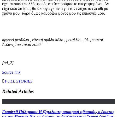
έχω ακούσει πολλές φορές ότι θεωρούμαστε υπερτιμημένοι. Αν
είχα κοπέλα ίσως θα άκουγα γκρίνια για τον ελάχιστο ελεύθερο
χρόνο μου, τώρα όμως καθορίζω μόνος μου τις επιλογές μου.
αργυρό μετάλλιο , εθνική ομάδα πόλο , μετάλλιο , Ολυμπιακοί
Αγώνες του Τόκιο 2020
[ad_2]
Source link
FULL STORIES
Related Articles
Γκουίνεθ Πάλτροου: Η ζάμπλουτη οσκαρική ηθοποιός, ο έρωτας
με τον Μπραντ Πιτ, οι 2 γάμοι, το διαζύγιο και η “κοινή ζωή” με