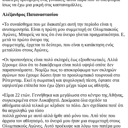
ίσως να έχω μια μικρή στις καστανομάλλες.
Αλέξανδρος Παπαναστασίου
•Το συναίσθημα που με διακατέχει αυτή την περίοδο είναι η
ανυπομονησία. Είναι η πρώτη μου συμμετοχή σε Ολυμπιακούς
Αγώνες. Μπορείς να πεις ότι ένα όνειρο γίνεται πραγματικότητα. Ε,
μετά το πρώτο όνειρο της
συμμετοχής, έρχεται το δεύτερο, που είναι η κατάκτηση ενός
μεταλλίου στους Αγώνες.
•Οι προπονήσεις είναι πολύ σκληρές έως εξουθενωτικές. Αλλά
ξέρουμε όλοι ότι το διακύβευμα είναι πολύ υψηλό οπότε δεν
παραπονιόμαστε. Νομίζω πως το αποκορύφωμα των σκληρών
αγώνων που έχουμε δώσει ήταν το προολυμπιακό τουρνουά στο
Ρότερνταμ. Εκεί η σωματική και ψυχολογική πίεση, έφτασε στα
υψηλοτέρα επίπεδα που έχω ζήσει μέχρι τώρα ως αθλητής.
•Είμαι 22 ετών. Γεννήθηκα και μεγάλωσα στο κέντρο της Αθήνας,
συγκεκριμένα στον Λυκαβηττό. Δοκίμασα όλα σχεδόν τα
αθλήματα αλλά τελικά με κέρδισε το πόλο. Δεν σχεδίασα ποτέ ότι
θα ασχοληθώ για τόσο
πολλά χρόνια με αυτό αλλά ήρθε από μόνο του. Από τότε που
άρχισα τον αθλητισμό, το όνειρό μου ήταν μια συμμετοχή στους
Ολυμπιακούς Αγώνες. Αυτό προέκυψε και λόγω του πατέρα μου