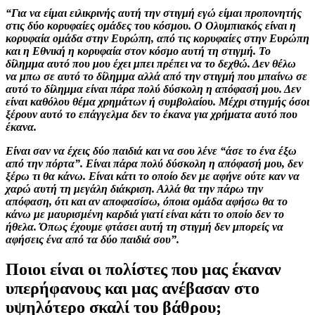
“Για να είμαι ειλικρινής αυτή την στιγμή εγώ είμαι προπονητής
στις δύο κορυφαίες ομάδες του κόσμου. Ο Ολυμπιακός είναι η
κορυφαία ομάδα στην Ευρώπη, από τις κορυφαίες στην Ευρώπη
και η Εθνική η κορυφαία στον κόσμο αυτή τη στιγμή. Το
δίλημμα αυτό που μου έχει μπει πρέπει να το δεχθώ. Δεν θέλω
να μπω σε αυτό το δίλημμα αλλά από την στιγμή που μπαίνω σε
αυτό το δίλημμα είναι πάρα πολύ δύσκολη η απόφασή μου. Δεν
είναι καθόλου θέμα χρημάτων ή συμβολαίου. Μέχρι στιγμής όσοι
ξέρουν αυτό το επάγγελμα δεν το έκανα για χρήματα αυτό που
έκανα.
Είναι σαν να έχεις δύο παιδιά και να σου λένε “άσε το ένα έξω
από την πόρτα”. Είναι πάρα πολύ δύσκολη η απόφασή μου, δεν
ξέρω τι θα κάνω. Είναι κάτι το οποίο δεν με αφήνε ούτε καν να
χαρώ αυτή τη μεγάλη διάκριση. Αλλά θα την πάρω την
απόφαση, ότι και αν αποφασίσω, όποια ομάδα αφήσω θα το
κάνω με μαυρισμένη καρδιά γιατί είναι κάτι το οποίο δεν το
ήθελα. Όπως έχουμε φτάσει αυτή τη στιγμή δεν μπορείς να
αφήσεις ένα από τα δύο παιδιά σου”.
Ποιοι είναι οι πολίστες που μας έκαναν
υπερήφανους και μας ανέβασαν στο
υψηλότερο σκαλί του βάθρου;