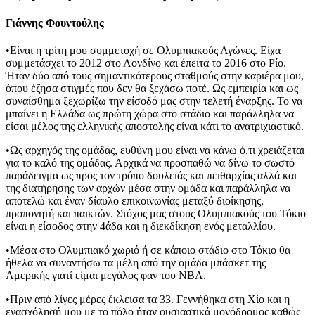
Γιάννης Φουντούλης
•Είναι η τρίτη μου συμμετοχή σε Ολυμπιακούς Αγώνες. Είχα
συμμετάσχει το 2012 στο Λονδίνο και έπειτα το 2016 στο Ρίο.
Ήταν δύο από τους σημαντικότερους σταθμούς στην καριέρα μου,
όπου έζησα στιγμές που δεν θα ξεχάσω ποτέ. Ως εμπειρία και ως
συναίσθημα ξεχωρίζω την είσοδό μας στην τελετή έναρξης. Το να
μπαίνει η Ελλάδα ως πρώτη χώρα στο στάδιο και παράλληλα να
είσαι μέλος της ελληνικής αποστολής είναι κάτι το ανατριχιαστικό.
•Ως αρχηγός της ομάδας, ευθύνη μου είναι να κάνω ό,τι χρειάζεται
για το καλό της ομάδας. Αρχικά να προσπαθώ να δίνω το σωστό
παράδειγμα ως προς τον τρόπο δουλειάς και πειθαρχίας αλλά και
της διατήρησης των αρχών μέσα στην ομάδα και παράλληλα να
αποτελώ και έναν δίαυλο επικοινωνίας μεταξύ διοίκησης,
προπονητή και παικτών. Στόχος μας στους Ολυμπιακούς του Τόκιο
είναι η είσοδος στην 4άδα και η διεκδίκηση ενός μεταλλίου.
•Μέσα στο Ολυμπιακό χωριό ή σε κάποιο στάδιο στο Τόκιο θα
ήθελα να συναντήσω τα μέλη από την ομάδα μπάσκετ της
Αμερικής γιατί είμαι μεγάλος φαν του ΝΒΑ.
•Πριν από λίγες μέρες έκλεισα τα 33. Γεννήθηκα στη Χίο και η
ενασχόλησή μου με το πόλο ήταν ουσιαστικά μονόδρομος καθώς