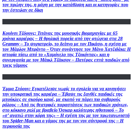
τον πρώην της, η μάχη με την κατάθλιψη και οι κατηγορίες που
την έστειλαν σε δίκη
Κουίνσι Τζόουνς: Τιτάνας της μουσικής βιομηχανίας με 65
χρόνια καριέρας – H θρυλική πορεία από την φτώχεια στα 28
Grammy – Το ψυχιατρείο, το δείπνο με τον Πικάσο, η σχέση με
τον Μάρλον Μπράντο – Όταν συνάντησε τον Μάνο Χατζιδάκι: Η
ιστορία πίσω από το «Χαμόγελο της Τζοκόντας» και η
συνεργασία με τον Μάικλ Τζάκσον – Πατέρας επτά παιδιών από
τρεις γάμους
Έμμα Στόουν: Εγκατέλειψε νωρίς το σχολείο για να κυνηγήσει
την υποκριτική της καριέρα – Έβαψε τις ξανθές παιδικές της
μπούκλες σε σκούρο καφέ, με σκοπό να πάρει πιο σοβαρούς
ρόλους – Από τις θεατρικές παραστάσεις των παιδικών χρόνων,
στο κόκκινο χαλί με βραβείο Όσκαρ καλύτερης ηθοποιού – To
«σ’ αγαπώ στην κόρη της» – Η σχέση της με τον πρωταγωνιστή
του Spider-Man και ο γάμος της με τον νυν σύντροφό της – Η
περιουσία της