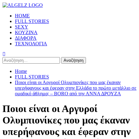
Skip
to
Primary
HOME
content
Menu
FULL STORIES
SEXY
ΚΟΥΖΙΝΑ
ΔΙΑΦΟΡΑ
ΤΕΧΝΟΛΟΓΙΑ
Αναζήτηση
για:
Home
FULL STORIES
Ποιοι είναι οι Αργυροί Ολυμπιονίκες που μας έκαναν
υπερήφανους και έφεραν στην Ελλάδα το πρώτο μετάλλιο σε
ομαδικό άθλημα; – BORO από την ΑΝΝΑ ΔΡΟΥΖΑ
Ποιοι είναι οι Αργυροί
Ολυμπιονίκες που μας έκαναν
υπερήφανους και έφεραν στην