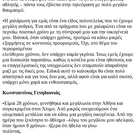
αθλητής – πάντα τους έβλεπα στην τηλεόραση με πολύ μεγάλο
θαυμασμό.
•Η χαλάρωση για εμάς είναι ένα είδος πολυτελείας που το έχουμε
μεγάλη ανάγκη. Ένα από τα πράγματα που με χαλαρώνει είναι να
περνάω ποιοτικό χρόνο με τη σύντροφό μου και την οικογένειά
μου. Ιδανικά, όταν υπάρχει χρόνος, προτιμώ να κάνω μικρές
εξορμήσεις σε κοντινούς προορισμούς. Όχι, στο θέμα του
περιορισμένου
ελεύθερου χρόνου, δεν υπάρχει καμία γκρίνια. Ίσως εμείς έχουμε
μια δυσκολία παραπάνω, καθώς η κοπέλα μου είναι ηθοποιός και
οι επαγγελματικές της υποχρεώσεις δεν σταματούν απαραίτητα
μαζί με τις δικές μου. Ειδικά αυτό το καλοκαίρι θα είναι πολύ
απαιτητικό και για τους δυο μας, αλλά αφού είναι για καλό σκοπό,
υπάρχει μόνο χαρά και ενθουσιασμός.
Κωνσταντίνος Γενηδουνιάς
•Είμαι 28 χρόνων, γεννήθηκα και μεγάλωσα στην Αθήνα και
συγκεκριμένα στον Άλιμο. Από μικρός ονειρευόμουν ένα
ολυμπιακό μετάλλιο και να κάνω μια μεγάλη οικογένεια. Από την
ημέρα που ξεκίνησα το άθλημα –λόγω του μεγάλου μου αδελφού,
όταν ήμουν 8 χρόνων– ήξερα ότι ήθελα να γίνω
πολίστας.