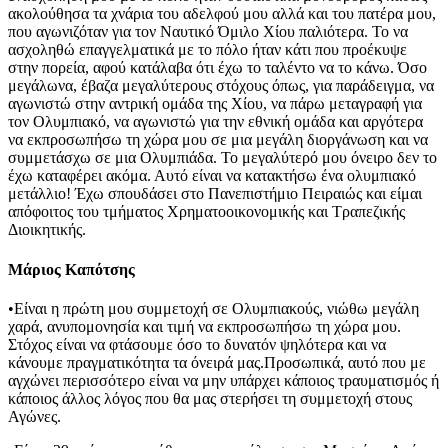
ακολούθησα τα χνάρια του αδελφού μου αλλά και του πατέρα μου,
που αγωνιζόταν για τον Ναυτικό Όμιλο Χίου παλιότερα. Το να
ασχοληθώ επαγγελματικά με το πόλο ήταν κάτι που προέκυψε
στην πορεία, αφού κατάλαβα ότι έχω το ταλέντο να το κάνω. Όσο
μεγάλωνα, έβαζα μεγαλύτερους στόχους όπως, για παράδειγμα, να
αγωνιστώ στην αντρική ομάδα της Χίου, να πάρω μεταγραφή για
τον Ολυμπιακό, να αγωνιστώ για την εθνική ομάδα και αργότερα
να εκπροσωπήσω τη χώρα μου σε μια μεγάλη διοργάνωση και να
συμμετάσχω σε μια Ολυμπιάδα. Το μεγαλύτερό μου όνειρο δεν το
έχω καταφέρει ακόμα. Αυτό είναι να κατακτήσω ένα ολυμπιακό
μετάλλιο! Έχω σπουδάσει στο Πανεπιστήμιο Πειραιώς και είμαι
απόφοιτος του τμήματος Χρηματοοικονομικής και Τραπεζικής
Διοικητικής.
Μάριος Καπότσης
•Είναι η πρώτη μου συμμετοχή σε Ολυμπιακούς, νιώθω μεγάλη
χαρά, ανυπομονησία και τιμή να εκπροσωπήσω τη χώρα μου.
Στόχος είναι να φτάσουμε όσο το δυνατόν ψηλότερα και να
κάνουμε πραγματικότητα τα όνειρά μας.Προσωπικά, αυτό που με
αγχώνει περισσότερο είναι να μην υπάρχει κάποιος τραυματισμός ή
κάποιος άλλος λόγος που θα μας στερήσει τη συμμετοχή στους
Αγώνες.