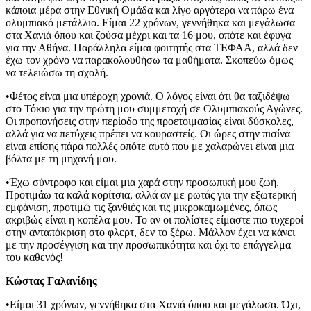
κάποια μέρα στην Εθνική Ομάδα και λίγο αργότερα να πάρω ένα
ολυμπιακό μετάλλιο. Είμαι 22 χρόνων, γεννήθηκα και μεγάλωσα
στα Χανιά όπου και ζούσα μέχρι και τα 16 μου, οπότε και έφυγα
για την Αθήνα. Παράλληλα είμαι φοιτητής στα ΤΕΦΑΑ, αλλά δεν
έχω τον χρόνο να παρακολουθήσω τα μαθήματα. Σκοπεύω όμως
να τελειώσω τη σχολή.
•Φέτος είναι μια υπέροχη χρονιά. Ο λόγος είναι ότι θα ταξιδέψω
στο Τόκιο για την πρώτη μου συμμετοχή σε Ολυμπιακούς Αγώνες.
Οι προπονήσεις στην περίοδο της προετοιμασίας είναι δύσκολες,
αλλά για να πετύχεις πρέπει να κουραστείς. Οι ώρες στην πισίνα
είναι επίσης πάρα πολλές οπότε αυτό που με χαλαρώνει είναι μια
βόλτα με τη μηχανή μου.
•Έχω σύντροφο και είμαι μια χαρά στην προσωπική μου ζωή.
Προτιμάω τα καλά κορίτσια, αλλά αν με ρωτάς για την εξωτερική
εμφάνιση, προτιμώ τις ξανθιές και τις μικροκαμωμένες, όπως
ακριβώς είναι η κοπέλα μου. Το αν οι πολίστες είμαστε πιο τυχεροί
στην ανταπόκριση στο φλερτ, δεν το ξέρω. Μάλλον έχει να κάνει
με την προσέγγιση και την προσωπικότητα και όχι το επάγγελμα
του καθενός!
Κώστας Γαλανίδης
•Είμαι 31 χρόνων, γεννήθηκα στα Χανιά όπου και μεγάλωσα. Όχι,