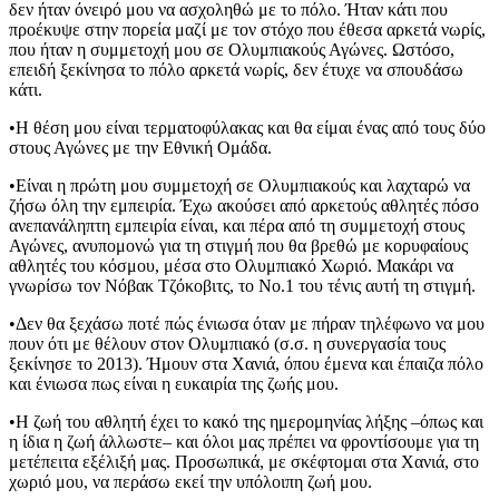
δεν ήταν όνειρό μου να ασχοληθώ με το πόλο. Ήταν κάτι που
προέκυψε στην πορεία μαζί με τον στόχο που έθεσα αρκετά νωρίς,
που ήταν η συμμετοχή μου σε Ολυμπιακούς Αγώνες. Ωστόσο,
επειδή ξεκίνησα το πόλο αρκετά νωρίς, δεν έτυχε να σπουδάσω
κάτι.
•Η θέση μου είναι τερματοφύλακας και θα είμαι ένας από τους δύο
στους Αγώνες με την Εθνική Ομάδα.
•Είναι η πρώτη μου συμμετοχή σε Ολυμπιακούς και λαχταρώ να
ζήσω όλη την εμπειρία. Έχω ακούσει από αρκετούς αθλητές πόσο
ανεπανάληπτη εμπειρία είναι, και πέρα από τη συμμετοχή στους
Αγώνες, ανυπομονώ για τη στιγμή που θα βρεθώ με κορυφαίους
αθλητές του κόσμου, μέσα στο Ολυμπιακό Χωριό. Μακάρι να
γνωρίσω τον Νόβακ Τζόκοβιτς, το Νο.1 του τένις αυτή τη στιγμή.
•Δεν θα ξεχάσω ποτέ πώς ένιωσα όταν με πήραν τηλέφωνο να μου
πουν ότι με θέλουν στον Ολυμπιακό (σ.σ. η συνεργασία τους
ξεκίνησε το 2013). Ήμουν στα Χανιά, όπου έμενα και έπαιζα πόλο
και ένιωσα πως είναι η ευκαιρία της ζωής μου.
•Η ζωή του αθλητή έχει το κακό της ημερομηνίας λήξης –όπως και
η ίδια η ζωή άλλωστε– και όλοι μας πρέπει να φροντίσουμε για τη
μετέπειτα εξέλιξή μας. Προσωπικά, με σκέφτομαι στα Χανιά, στο
χωριό μου, να περάσω εκεί την υπόλοιπη ζωή μου.