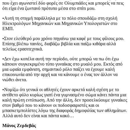
που έχει αγωνιστεί δύο φορές σε Ολυμπιάδες και μπορείς να πεις
ότι είχα ένα ζωντανό πρότυπο μέσα στο σπίτι μου.
•Αυτή τη στιγμή παράλληλα με το πόλο σπουδάζω στη σχολή
Ηλεκτρολόγων Μηχανικών και Μηχανικών Υπολογιστών στο
ΕΜΠ.
•Στον ελεύθερό μου χρόνο πηγαίνω για καφέ με τους φίλους μου.
Επίσης βλέπω ταινίες, διαβάζω βιβλία και παίζω κιθάρα αλλά
τελείως ερασιτεχνικά.
•Δεν έχω κοπέλα αυτή την περίοδο, ούτε μπορώ να πω ότι έχω
κάποιον συγκεκριμένο τύπο γυναίκας στο μυαλό μου. Εκτός από
μια ωραία εμφάνιση, σημαντικό ρόλο παίζει να έχουμε καλή
επικοινωνία από την αρχή και να κάνουμε ο ένας τον άλλον να
νιώθει άνετα.
•Νομίζω ότι γενικά οι αθλητές έχουν αρκετά καλή σχέση με το
αντίθετο φύλο κυρίως γιατί ένα γυμνασμένο σώμα κάνει πάντα μια
καλή πρώτη εντύπωση. Από την άλλη, δεν προσελκύουμε γυναίκες
στον βαθμό που το κάνουν οι ποδοσφαιριστές και οι
μπασκετμπολίστες λόγω της διαφοράς δημοφιλίας των αθλημάτων.
Αλλά αυτό δεν είναι και πάντα κακό…
Μάνος Ζερδεβάς