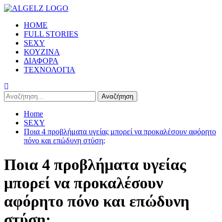
Skip
to
Primary
HOME
content
Menu
FULL STORIES
SEXY
ΚΟΥΖΙΝΑ
ΔΙΑΦΟΡΑ
ΤΕΧΝΟΛΟΓΙΑ
Αναζήτηση
για:
Home
SEXY
Ποια 4 προβλήματα υγείας μπορεί να προκαλέσουν αφόρητο
πόνο και επώδυνη στύση;
Ποια 4 προβλήματα υγείας
μπορεί να προκαλέσουν
αφόρητο πόνο και επώδυνη
στύση;