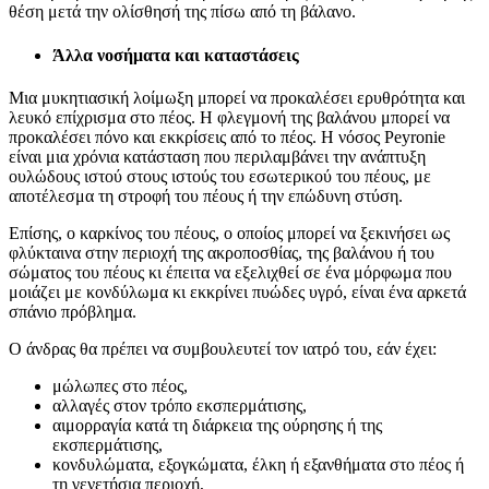
θέση μετά την ολίσθησή της πίσω από τη βάλανο.
Άλλα νοσήματα και καταστάσεις
Μια μυκητιασική λοίμωξη μπορεί να προκαλέσει ερυθρότητα και
λευκό επίχρισμα στο πέος. Η φλεγμονή της βαλάνου μπορεί να
προκαλέσει πόνο και εκκρίσεις από το πέος. Η νόσος Peyronie
είναι μια χρόνια κατάσταση που περιλαμβάνει την ανάπτυξη
ουλώδους ιστού στους ιστούς του εσωτερικού του πέους, με
αποτέλεσμα τη στροφή του πέους ή την επώδυνη στύση.
Επίσης, ο καρκίνος του πέους, ο οποίος μπορεί να ξεκινήσει ως
φλύκταινα στην περιοχή της ακροποσθίας, της βαλάνου ή του
σώματος του πέους κι έπειτα να εξελιχθεί σε ένα μόρφωμα που
μοιάζει με κονδύλωμα κι εκκρίνει πυώδες υγρό, είναι ένα αρκετά
σπάνιο πρόβλημα.
Ο άνδρας θα πρέπει να συμβουλευτεί τον ιατρό του, εάν έχει:
μώλωπες στο πέος,
αλλαγές στον τρόπο εκσπερμάτισης,
αιμορραγία κατά τη διάρκεια της ούρησης ή της
εκσπερμάτισης,
κονδυλώματα, εξογκώματα, έλκη ή εξανθήματα στο πέος ή
τη γενετήσια περιοχή,