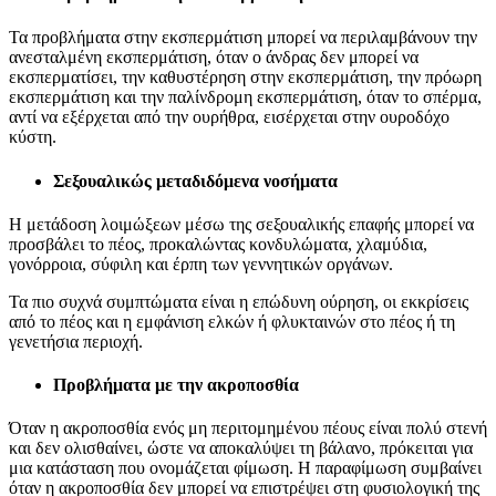
Τα προβλήματα στην εκσπερμάτιση μπορεί να περιλαμβάνουν την
ανεσταλμένη εκσπερμάτιση, όταν ο άνδρας δεν μπορεί να
εκσπερματίσει, την καθυστέρηση στην εκσπερμάτιση, την πρόωρη
εκσπερμάτιση και την παλίνδρομη εκσπερμάτιση, όταν το σπέρμα,
αντί να εξέρχεται από την ουρήθρα, εισέρχεται στην ουροδόχο
κύστη.
Σεξουαλικώς μεταδιδόμενα νοσήματα
Η μετάδοση λοιμώξεων μέσω της σεξουαλικής επαφής μπορεί να
προσβάλει το πέος, προκαλώντας κονδυλώματα, χλαμύδια,
γονόρροια, σύφιλη και έρπη των γεννητικών οργάνων.
Τα πιο συχνά συμπτώματα είναι η επώδυνη ούρηση, οι εκκρίσεις
από το πέος και η εμφάνιση ελκών ή φλυκταινών στο πέος ή τη
γενετήσια περιοχή.
Προβλήματα με την ακροποσθία
Όταν η ακροποσθία ενός μη περιτομημένου πέους είναι πολύ στενή
και δεν ολισθαίνει, ώστε να αποκαλύψει τη βάλανο, πρόκειται για
μια κατάσταση που ονομάζεται φίμωση. Η παραφίμωση συμβαίνει
όταν η ακροποσθία δεν μπορεί να επιστρέψει στη φυσιολογική της