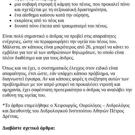
μια σοβαρή στροφή ή κάμψη του πέους, που προκαλεί πόνο
και σχετίζεται με τη σεξουαλική δραστηριότητα,
ένα αίσθημα καύσου κατά την ούρηση,
εκκρίσεις από το πέος και
δυνατό πόνο έπειτα από τραυματισμό του πέους.
Είναι πολύ σημαντικό ο άνδρας να προβεί στις απαραίτητες
ενέργειες, ώστε να περιφρουρήσει την υγεία του πέους του.
Μάλιστα, αν κάποιος είναι μικρότερος από 26, μπορεί να κάνει το
εμβόλιο για τον ιό των ανθρώπινων θηλωμάτων, το οποίο είναι
πλέον διαθέσιμο και για τους άνδρες.
Όπως και να έχει, ο συστηματικός έλεγχος στον ειδικό είναι
απαραίτητος, έτσι ώστε, εάν υπάρχει κάποιο πρόβλημα, να
διαγνωστεί έγκαιρα. Αν και κάποιες φορές η συζήτηση αυτών των
προβλημάτων με τον ιατρό μπορεί να προκαλέσει ντροπή και
αμηχανία, έχει σαφέστατη προτεραιότητα ο άνδρας να αναλάβει την
ευθύνη της υγείας του.
*Το άρθρο επιμελήθηκε ο Χειρουργός, Ουρολόγος – Ανδρολόγος
και Διευθυντής του Ανδρολογικού Ινστιτούτου Αθηνών Πέτρος
Δρέττας.
Διαβάστε σχετικά άρθρα
: