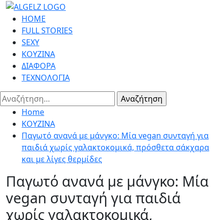
Skip
to
Primary
HOME
content
Menu
FULL STORIES
SEXY
ΚΟΥΖΙΝΑ
ΔΙΑΦΟΡΑ
ΤΕΧΝΟΛΟΓΙΑ
Αναζήτηση
για:
Home
ΚΟΥΖΙΝΑ
Παγωτό ανανά με μάνγκο: Μία vegan συνταγή για
παιδιά χωρίς γαλακτοκομικά, πρόσθετα σάκχαρα
και με λίγες θερμίδες
Παγωτό ανανά με μάνγκο: Μία
vegan συνταγή για παιδιά
χωρίς γαλακτοκομικά,