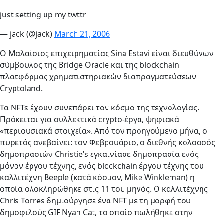
just setting up my twttr
— jack (@jack)
March 21, 2006
Ο Μαλαίσιος επιχειρηματίας Sina Estavi είναι διευθύνων
σύμβουλος της Bridge Oracle και της blockchain
πλατφόρμας χρηματιστηριακών διαπραγματεύσεων
Cryptoland.
Τα NFTs έχουν συνεπάρει τον κόσμο της τεχνολογίας.
Πρόκειται για συλλεκτικά crypto-έργα, ψηφιακά
«περιουσιακά στοιχεία». Από τον προηγούμενο μήνα, ο
πυρετός ανεβαίνει: τον Φεβρουάριο, ο διεθνής κολοσσός
δημοπρασιών Christie’s εγκαινίασε δημοπρασία ενός
μόνον έργου τέχνης, ενός blockchain έργου τέχνης του
καλλιτέχνη Beeple (κατά κόσμον, Mike Winkleman) η
οποία ολοκληρώθηκε στις 11 του μηνός. Ο καλλιτέχνης
Chris Torres δημιούργησε ένα NFT με τη μορφή του
δημοφιλούς GIF Nyan Cat, το οποίο πωλήθηκε στην