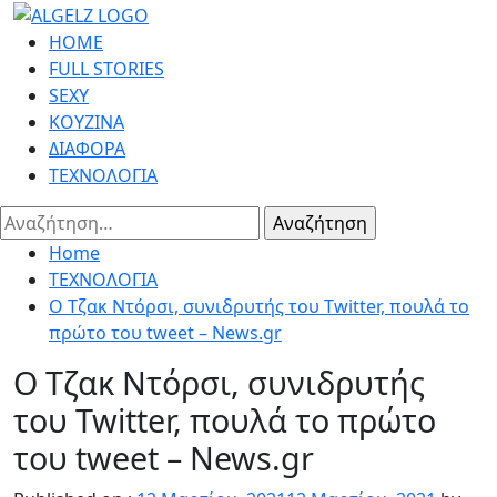
Skip
to
Primary
HOME
content
Menu
FULL STORIES
SEXY
ΚΟΥΖΙΝΑ
ΔΙΑΦΟΡΑ
ΤΕΧΝΟΛΟΓΙΑ
Αναζήτηση
για:
Home
ΤΕΧΝΟΛΟΓΙΑ
Ο Τζακ Ντόρσι, συνιδρυτής του Twitter, πουλά το
πρώτο του tweet – News.gr
Ο Τζακ Ντόρσι, συνιδρυτής
του Twitter, πουλά το πρώτο
του tweet – News.gr