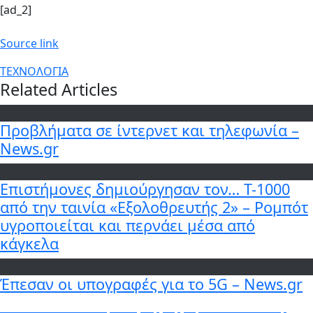
[ad_2]
Source link
ΤΕΧΝΟΛΟΓΙΑ
Related Articles
Προβλήματα σε ίντερνετ και τηλεφωνία –
News.gr
Επιστήμονες δημιούργησαν τον… T-1000
από την ταινία «Εξολοθρευτής 2» – Ρομπότ
υγροποιείται και περνάει μέσα από
κάγκελα
Έπεσαν οι υπογραφές για το 5G – News.gr
Πλοήγηση
Previous
Previous
Πέθανε ο Τραπεζίτης της Alpha Bank Γιάννης