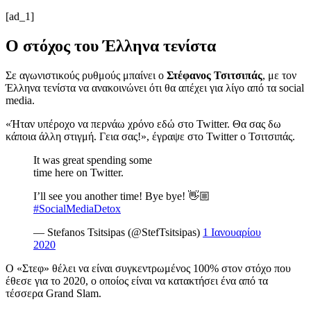
[ad_1]
Ο στόχος του Έλληνα τενίστα
Σε αγωνιστικούς ρυθμούς μπαίνει ο
Στέφανος Τσιτσιπάς
, με τον
Έλληνα τενίστα να ανακοινώνει ότι θα απέχει για λίγο από τα social
media.
«Ήταν υπέροχο να περνάω χρόνο εδώ στο Twitter. Θα σας δω
κάποια άλλη στιγμή. Γεια σας!», έγραψε στο Twitter ο Τσιτσιπάς.
It was great spending some
time here on Twitter.
I’ll see you another time! Bye bye! 👋🏼
#SocialMediaDetox
— Stefanos Tsitsipas (@StefTsitsipas)
1 Ιανουαρίου
2020
Ο «Στεφ» θέλει να είναι συγκεντρωμένος 100% στον στόχο που
έθεσε για το 2020, ο οποίος είναι να κατακτήσει ένα από τα
τέσσερα Grand Slam.