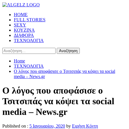
Skip
to
Primary
HOME
content
Menu
FULL STORIES
SEXY
ΚΟΥΖΙΝΑ
ΔΙΑΦΟΡΑ
ΤΕΧΝΟΛΟΓΙΑ
Αναζήτηση
για:
Home
ΤΕΧΝΟΛΟΓΙΑ
Ο λόγος που αποφάσισε ο Τσιτσιπάς να κόψει τα social
media – News.gr
Ο λόγος που αποφάσισε ο
Τσιτσιπάς να κόψει τα social
media – News.gr
Published on :
5 Ιανουαρίου, 2020
by
Ειρήνη Κόντη