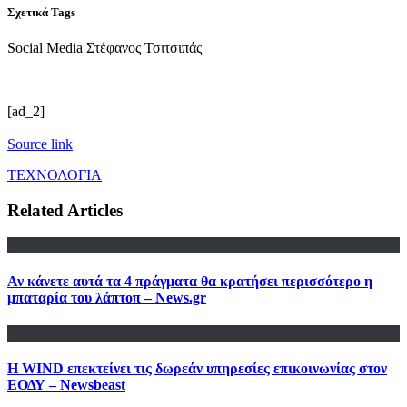
Σχετικά Tags
Social Media Στέφανος Τσιτσιπάς
[ad_2]
Source link
ΤΕΧΝΟΛΟΓΙΑ
Related Articles
Αν κάνετε αυτά τα 4 πράγματα θα κρατήσει περισσότερο η
μπαταρία του λάπτοπ – News.gr
Η WIND επεκτείνει τις δωρεάν υπηρεσίες επικοινωνίας στον
ΕΟΔΥ – Newsbeast