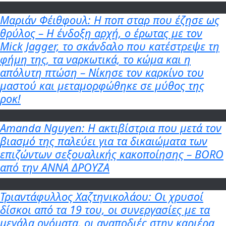
Μαριάν Φέιθφουλ: Η ποπ σταρ που έζησε ως
θρύλος – Η ένδοξη αρχή, ο έρωτας με τον
Mick Jagger, το σκάνδαλο που κατέστρεψε τη
φήμη της, τα ναρκωτικά, το κώμα και η
απόλυτη πτώση – Νίκησε τον καρκίνο του
μαστού και μεταμορφώθηκε σε μύθος της
ροκ!
Amanda Nguyen: Η ακτιβίστρια που μετά τον
βιασμό της παλεύει για τα δικαιώματα των
επιζώντων σεξουαλικής κακοποίησης – BORO
από την ΑΝΝΑ ΔΡΟΥΖΑ
Τριαντάφυλλος Χαζτηνικολάου: Οι χρυσοί
δίσκοι από τα 19 του, οι συνεργασίες με τα
μεγάλα ονόματα, οι αναποδιές στην καριέρα