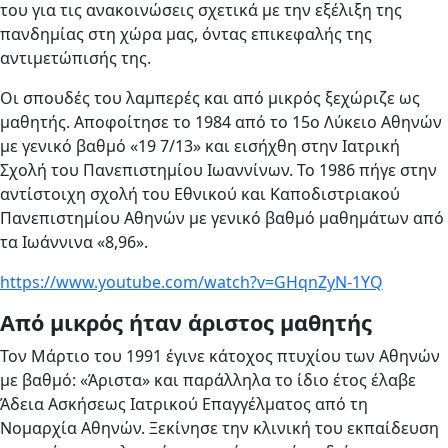
του για τις ανακοινώσεις σχετικά με την εξέλιξη της
πανδημίας στη χώρα μας, όντας επικεφαλής της
αντιμετώπισής της.
Οι σπουδές του λαμπερές και από μικρός ξεχώριζε ως
μαθητής. Αποφοίτησε το 1984 από το 15ο Λύκειο Αθηνών
με γενικό βαθμό «19 7/13» και εισήχθη στην Ιατρική
Σχολή του Πανεπιστημίου Ιωαννίνων. Το 1986 πήγε στην
αντίστοιχη σχολή του Εθνικού και Καποδιστριακού
Πανεπιστημίου Αθηνών με γενικό βαθμό μαθημάτων από
τα Ιωάννινα «8,96».
https://www.youtube.com/watch?v=GHqnZyN-1YQ
Από μικρός ήταν άριστος μαθητής
Τον Μάρτιο του 1991 έγινε κάτοχος πτυχίου των Αθηνών
με βαθμό: «Άριστα» και παράλληλα το ίδιο έτος έλαβε
Άδεια Ασκήσεως Ιατρικού Επαγγέλματος από τη
Νομαρχία Αθηνών. Ξεκίνησε την κλινική του εκπαίδευση