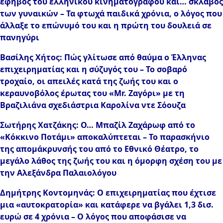
έφηβος του ελληνικού κινηματογράφου και… σκλάβος
των γυναικών – Τα φτωχά παιδικά χρόνια, ο λόγος που
άλλαξε το επώνυμό του και η πρώτη του δουλειά σε
πανηγύρι
Βασίλης Χήτος: Πώς γλίτωσε από θαύμα ο Έλληνας
επιχειρηματίας και η σύζυγός του – Το σοβαρό
τροχαίο, οι απειλές κατά της ζωής του και ο
κεραυνοβόλος έρωτας του «Mr. Ζαγόρι» με τη
Βραζιλιάνα σχεδιάστρια Καρολίνα ντε Σόουζα
Σωτήρης Χατζάκης: Ο… Μπαζίλ Ζαχάρωφ από το
«Κόκκινο Ποτάμι» αποκαλύπτεται – Το παρασκήνιο
της απομάκρυνσής του από το Εθνικό Θέατρο, το
μεγάλο λάθος της ζωής του και η όμορφη σχέση του με
την Αλεξάνδρα Παλαιολόγου
Δημήτρης Κοντομηνάς: Ο επιχειρηματίας που έχτισε
μια «αυτοκρατορία» και κατάφερε να βγάλει 1,3 δισ.
ευρώ σε 4 χρόνια – Ο λόγος που αποφάσισε να