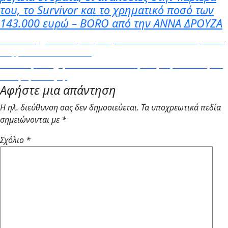
του, το Survivor και το χρηματικό ποσό των
143.000 ευρώ – BORO από την ΑΝΝΑ ΔΡΟΥΖΑ
Πλοήγηση
Previous
Previous
Έρχονται στην Ευρώπη τα Mi True Wireless Earphones
post:
2 της Xiaomi – Newsbeast
άρθρων
Next
Next
Πώς να «οχυρώσω» το ανοσοποιητικό μου; 4 εύκολες και
post:
νόστιμες συνταγές!
Αφήστε μια απάντηση
Η ηλ. διεύθυνση σας δεν δημοσιεύεται.
Τα υποχρεωτικά πεδία
σημειώνονται με
*
Σχόλιο
*