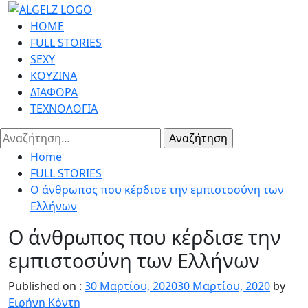
Skip
to
Primary
HOME
content
Menu
FULL STORIES
SEXY
ΚΟΥΖΙΝΑ
ΔΙΑΦΟΡΑ
ΤΕΧΝΟΛΟΓΙΑ
Αναζήτηση
για:
Home
FULL STORIES
Ο άνθρωπος που κέρδισε την εμπιστοσύνη των
Ελλήνων
Ο άνθρωπος που κέρδισε την
εμπιστοσύνη των Ελλήνων
Published on :
30 Μαρτίου, 2020
30 Μαρτίου, 2020
by
Ειρήνη Κόντη