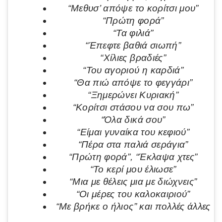
“Μεθυσ’ απόψε το κορίτσι μου”
“Πρώτη φορά”
“Τα φιλιά”
“Έπεφτε βαθιά σιωπή”
“Χίλιες βραδιές”
“Του αγοριού η καρδιά”
“Θα πιώ απόψε το φεγγάρι”
“Ξημερώνει Κυριακή”
“Κορίτσι στάσου να σου πω”
“Όλα δικά σου”
“Είμαι γυναίκα του κεφιού”
“Πέρα στα παλιά σεράγια”
“Πρώτη φορά”, “Έκλαψα χτες”
“Το κερί μου έλιωσε”
“Μια με θέλεις μια με διώχνεις”
“Οι μέρες του καλοκαιριού”
“Με βρήκε ο ήλιος” και πολλές άλλες