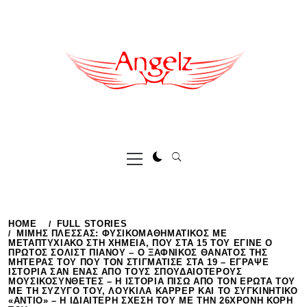
Skip
to
content
Primary
Menu
HOME
FULL STORIES
ΜΊΜΗΣ ΠΛΈΣΣΑΣ: ΦΥΣΙΚΟΜΑΘΗΜΑΤΙΚΌΣ ΜΕ
ΜΕΤΑΠΤΥΧΙΑΚΌ ΣΤΗ ΧΗΜΕΊΑ, ΠΟΥ ΣΤΑ 15 ΤΟΥ ΈΓΙΝΕ Ο
ΠΡΏΤΟΣ ΣΟΛΊΣΤ ΠΙΆΝΟΥ – Ο ΞΑΦΝΙΚΌΣ ΘΆΝΑΤΟΣ ΤΗΣ
ΜΗΤΈΡΑΣ ΤΟΥ ΠΟΥ ΤΟΝ ΣΤΙΓΜΆΤΙΣΕ ΣΤΑ 19 – ΈΓΡΑΨΕ
ΙΣΤΟΡΊΑ ΣΑΝ ΈΝΑΣ ΑΠΌ ΤΟΥΣ ΣΠΟΥΔΑΙΌΤΕΡΟΥΣ
ΜΟΥΣΙΚΟΣΥΝΘΈΤΕΣ – Η ΙΣΤΟΡΊΑ ΠΊΣΩ ΑΠΌ ΤΟΝ ΈΡΩΤΆ ΤΟΥ
ΜΕ ΤΗ ΣΎΖΥΓΌ ΤΟΥ, ΛΟΥΚΊΛΑ ΚΑΡΡΈΡ ΚΑΙ ΤΟ ΣΥΓΚΙΝΗΤΙΚΌ
«ΑΝΤΊΟ» – Η ΙΔΙΑΊΤΕΡΗ ΣΧΈΣΗ ΤΟΥ ΜΕ ΤΗΝ 26ΧΡΟΝΗ ΚΌΡΗ