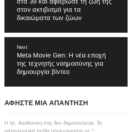
στα 39 και αφιέρωσε τη ζωή της
στον ακτιβισμό για τα
δικαιώματα των ζώων
Next
Meta Movie Gen: Η νέα εποχή
Next
της τεχνητής νοημοσύνης για
post:
δημιουργία βίντεο
ΑΦΉΣΤΕ ΜΙΑ ΑΠΆΝΤΗΣΗ
Η ηλ. διεύθυνση σας δεν δημοσιεύεται.
Τα
υποχρεωτικά πεδία σημειώνονται με
*