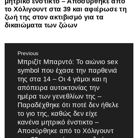
μητρικό ένστικτο – Αποσύρθηκε από
το Χόλιγουντ στα 39 και αφιέρωσε τη
ζωή της στον ακτιβισμό για τα
δικαιώματα των ζώων
Πλοήγηση
Previous
άρθρων
Μπριζίτ Μπαρντό: To αιώνιο sex
Previous
symbol που έχασε την παρθενιά
post:
της στα 14 – Οι 4 γάμοι και η
απόπειρα αυτοκτονίας την
ημέρα των γενεθλίων της –
Παραδέχθηκε ότι ποτέ δεν ήθελε
το γιο της, καθώς δεν είχε
κανένα μητρικό ένστικτο –
Αποσύρθηκε από το Χόλιγουντ