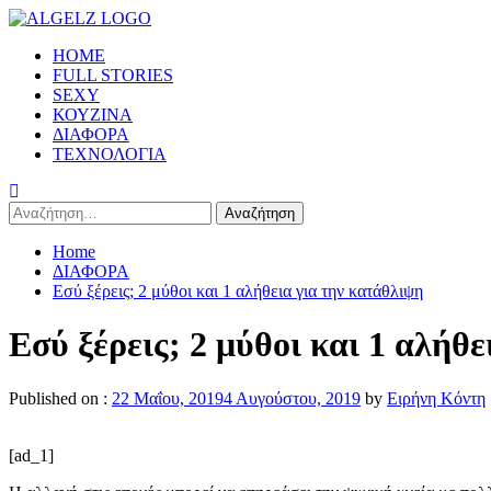
Skip
to
Primary
HOME
content
Menu
FULL STORIES
SEXY
ΚΟΥΖΙΝΑ
ΔΙΑΦΟΡΑ
ΤΕΧΝΟΛΟΓΙΑ
Αναζήτηση
για:
Home
ΔΙΑΦΟΡΑ
Εσύ ξέρεις; 2 μύθοι και 1 αλήθεια για την κατάθλιψη
Εσύ ξέρεις; 2 μύθοι και 1 αλήθ
Published on :
22 Μαΐου, 2019
4 Αυγούστου, 2019
by
Ειρήνη Κόντη
[ad_1]