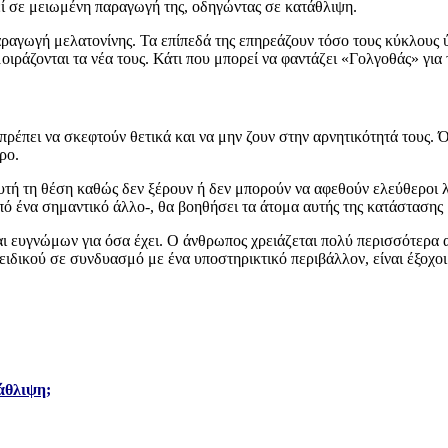
εί σε μειωμένη παραγωγή της, οδηγώντας σε κατάθλιψη.
αραγωγή μελατονίνης. Τα επίπεδά της επηρεάζουν τόσο τους κύκλους ύπ
μοιράζονται τα νέα τους. Κάτι που μπορεί να φαντάζει «Γολγοθάς» για 
πρέπει να σκεφτούν θετικά και να μην ζουν στην αρνητικότητά τους. Ό
ρο.
αυτή τη θέση καθώς δεν ξέρουν ή δεν μπορούν να αφεθούν ελεύθεροι 
ό ένα σημαντικό άλλο-, θα βοηθήσει τα άτομα αυτής της κατάστασης 
ναι ευγνώμων για όσα έχει. Ο άνθρωπος χρειάζεται πολύ περισσότερα 
 ειδικού σε συνδυασμό με ένα υποστηρικτικό περιβάλλον, είναι έξοχοι
άθλιψη;