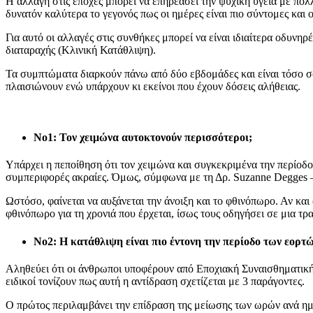
Η αλλαγή στις εποχές μπορεί να επηρεάσει την ψυχική υγεία με πολ
δυνατόν καλύτερα το γεγονός πως οι ημέρες είναι πιο σύντομες και ο
Για αυτό οι αλλαγές στις συνθήκες μπορεί να είναι ιδιαίτερα οδυνηρ
διαταραχής (Κλινική Κατάθλιψη).
Τα συμπτώματα διαρκούν πάνω από δύο εβδομάδες και είναι τόσο σο
πλαισιώνουν ενώ υπάρχουν κι εκείνοι που έχουν δόσεις αλήθειας.
Νο1: Τον χειμώνα αυτοκτονούν περισσότεροι;
Υπάρχει η πεποίθηση ότι τον χειμώνα και συγκεκριμένα την περίοδ
συμπεριφορές ακραίες. Όμως, σύμφωνα με τη Δρ. Suzanne Degges – 
Ωστόσο, φαίνεται να αυξάνεται την άνοιξη και το φθινόπωρο. Αν και
φθινόπωρο για τη χρονιά που έρχεται, ίσως τους οδηγήσει σε μια τρ
Νο2: Η κατάθλιψη είναι πιο έντονη την περίοδο των εορτώ
Αληθεύει ότι οι άνθρωποι υποφέρουν από Εποχιακή Συναισθηματική 
ειδικοί τονίζουν πως αυτή η αντίδραση σχετίζεται με 3 παράγοντες.
Ο πρώτος περιλαμβάνει την επίδραση της μείωσης των ωρών ανά ημέρ