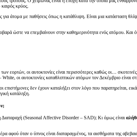
λούς τρόπους. Ο χειμώνας είναι η εποχή κατά την οποία μας ενθαρρύνο
 καιρός κρύος.
ές για άτομα με παθήσεις όπως η κατάθλιψη. Είναι μια κατάσταση θλίψ
βαρά ώστε να επεμβαίνουν στην καθημερινότητα ενός ατόμου. Και όπ
ο των εορτών, οι αυτοκτονίες είναι περισσότερες καθώς οι… σκοτειν
White, οι αυτοκτονίες καταθλιπτικών ατόμων τον Δεκέμβριο είναι σ
 οι επιστήμονες δεν έχουν καταλήξει στον λόγο που παρατηρείται, εικ
αγική κατάληξη.
ν;
Διαταραχή (Seasonal Affective Disorder – SAD); Κι όμως είναι
αλήθ
α αφού όταν ο ύπνος είναι διαταραγμένος, τα αισθήματα της αβεβαιότ