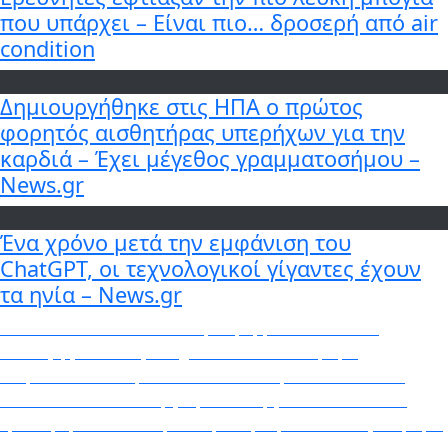
που υπάρχει – Είναι πιο… δροσερή από air
condition
Δημιουργήθηκε στις ΗΠΑ ο πρώτος
φορητός αισθητήρας υπερήχων για την
καρδιά – Έχει μέγεθος γραμματοσήμου –
News.gr
Ένα χρόνο μετά την εμφάνιση του
ChatGPT, οι τεχνολογικοί γίγαντες έχουν
τα ηνία – News.gr
Πλοήγηση
Previous
Previous
Φασολάκια σωτέ με κρεμμύδι: Η ιδανική
post:
συνταγή για όσους πάσχουν από το σύνδρομο
άρθρων
ευερέθιστου εντέρου – BORO από την ΑΝΝΑ ΔΡΟΥΖΑ
Next
Next
Peter De Vries: η ζωή και το έργο του Ολλανδού
post:
ερευνητή και αστυνομικού ρεπόρτερ που δολοφονήθηκε