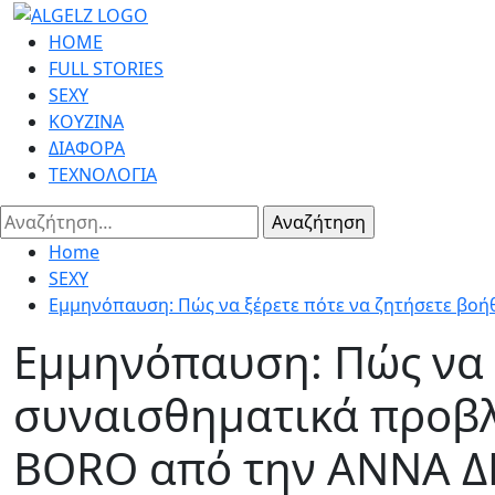
Skip
to
Primary
HOME
content
Menu
FULL STORIES
SEXY
ΚΟΥΖΙΝΑ
ΔΙΑΦΟΡΑ
ΤΕΧΝΟΛΟΓΙΑ
Αναζήτηση
για:
Home
SEXY
Εμμηνόπαυση: Πώς να ξέρετε πότε να ζητήσετε βοή
Εμμηνόπαυση: Πώς να ξ
συναισθηματικά προβλή
BORO από την ΑΝΝΑ 