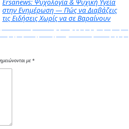
Ersanews: Ψυχολογία & Ψυχική Υγεία
στην Ενημέρωση — Πώς να Διαβάζεις
τις Ειδήσεις Χωρίς να σε Βαραίνουν
μα και ιδανικά για να διατηρήσετε χαμηλή την χοληστερόλη σ
ος της Σοβιετικής Ένωσης και έχει επανεκλεγεί τέσσερις φορέ
σημειώνονται με
*