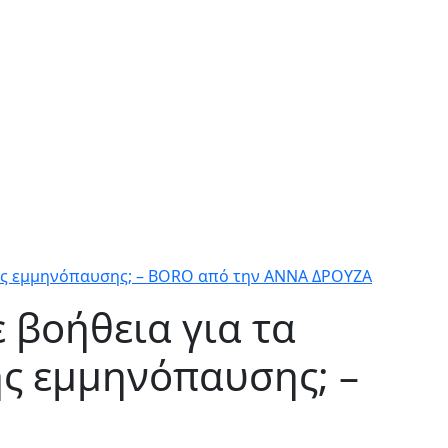
της εμμηνόπαυσης; – BORO από την ΑΝΝΑ ΔΡΟΥΖΑ
 βοήθεια για τα
ης εμμηνόπαυσης; –