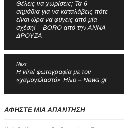
άρθρων
Θέλεις να χωρίσεις; Τα 6
Previous
σημάδια για να καταλάβεις πότε
post:
είναι ώρα να φύγεις από μία
σχέση! – BORO από την ΑΝΝΑ
ΔΡΟΥΖΑ
Next
Η viral φωτογραφία με τον
Next
«χαμογελαστό» Ήλιο – News.gr
post:
ΑΦΉΣΤΕ ΜΙΑ ΑΠΆΝΤΗΣΗ