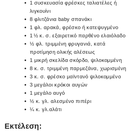
1 συσκευασία φρέσκες ταλιατέλες ή
λιγκουίνι
8 φλιτζάνια baby σπανάκι
1 φλ. αρακά, φρέσκο ή κατεψυγμένο
1 ½ κ. σ. εξαιρετικό παρθένο ελαιόλαδο
½ φλ. τριμμένη φρυγανιά, κατά
προτίμηση ολικής αλέσεως
1 μικρή σκελίδα σκόρδο, ψιλοκομμένη
8 κ. σ. τριμμένη παρμεζάνα, χωρισμένη
3 κ. σ. φρέσκο μαϊντανό ψιλοκομμένο
3 μεγάλοι κρόκοι αυγών
1 μεγάλο αυγό
½ κ. γλ. αλεσμένο πιπέρι
¼ κ. γλ.αλάτι
Εκτέλεση: