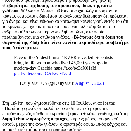
«Αυτό που τράβηξε περισσότερο την προσοχή μας ήταν
η
στιβαρότητα της δομής του προσώπου, ιδίως της κάτω
γνάθου
», δήλωσε ο Moraes. «Όταν οι αρχαιολόγοι βρήκαν το
κρανίο, οι πρώτοι ειδικοί που το ανέλυσαν θεώρησαν ότι πρόκειται
για άνδρα, και είναι εύκολο να καταλάβει κανείς γιατί, εκτός του ότι
το κρανίο έχει χαρακτηριστικά που είναι πολύ συμβατά με το
ανδρικό φύλο των σημερινών πληθυσμών», στα οποία
περιλαμβάνεται μια στιβαρή γνάθος. «
Βλέπουμε ότι η δομή του
σαγονιού της Zlatý kůň τείνει να είναι περισσότερο συμβατή με
τους Νεάντερταλ
».
Face of the ‘oldest human’ EVER revealed: Scientists
bring to life woman who lived 45,000 years ago in
modern-day Czechia https://t.co/pc3aX01sId
pic.twitter.com/uCAF2CvNCd
— Daily Mail US (@DailyMail)
August 1, 2023
Στη μελέτη, που δημοσιεύθηκε στις 18 Ιουλίου, αναφέρεται:
«Παρά το γεγονός ότι καλύπτει ένα σημαντικό μέρος της
επιφάνειας ενός σύνθετου κρανίου (κρανίο + κάτω γνάθος),
από τη
δομή λείπουν ορισμένες περιοχές
, κυρίως μέρος του ρινικού
οστού, μέρος της άνω γνάθου, ο αριστερός οφθαλμικός κόγχος και
το αριστερό τμήμα του μετωπιαίου οστού».