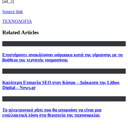
[ad_2]
Source link
ΤΕΧΝΟΛΟΓΙΑ
Related Articles
Επιστήμονες ανακάλυψαν φάρμακα κατά της γήρανσης με τη
βοήθεια της τεχνητής νοημοσύνης
Καλύτερη Εταιρεία SEO στον Κόσμο – Διάκριση της Lithos
Digital – News.gr
Το ηλεκτρονικό χάπι που θα μπορούσε να είναι μια
εναλλακτική λύση στη θεραπεία της παχυσαρκίας
Πλοήγηση
Previous
Previous
Η απόλυτη καλοκαιρινή συνταγή: Γαρίδες σκόρδου με