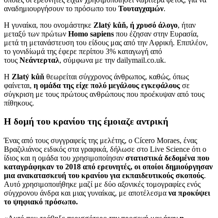
αναδημιουργήσουν το πρόσωπο του
Τουταγχαμών
.
Η γυναίκα, που ονομάστηκε
Zlatý kůň, ή χρυσό άλογο
, ήταν
μεταξύ των πρώτων
Homo sapiens
που έζησαν στην Ευρασία,
μετά τη μετανάστευση του είδους μας από την Αφρική. Επιπλέον,
το γονιδίωμά της έφερε περίπου 3% καταγωγή από
τους
Νεάντερταλ
, σύμφωνα με την dailymail.co.uk.
Η
Zlatý kůň
θεωρείται σύγχρονος άνθρωπος, καθώς, όπως
φαίνεται,
η ομάδα της είχε πολύ μεγάλους εγκεφάλους
σε
σύγκριση με τους πρώτους ανθρώπους που προέκυψαν από τους
πίθηκους.
Η δομή του κρανίου της έμοιαζε αντρική
Ένας από τους συγγραφείς της μελέτης, ο Cícero Moraes, ένας
Βραζιλιάνος ειδικός στα γραφικά, δήλωσε στο Live Science ότι ο
ίδιος και η ομάδα του χρησιμοποίησαν
στατιστικά δεδομένα που
καταγράφηκαν το 2018 από ερευνητές, οι οποίοι δημιούργησαν
μια ανακατασκευή του κρανίου για εκπαιδευτικούς σκοπούς
.
Αυτό χρησιμοποιήθηκε μαζί με δύο αξονικές τομογραφίες ενός
σύγχρονου άνδρα και μιας γυναίκας, με αποτέλεσμα
να προκύψει
το ψηφιακό πρόσωπο.