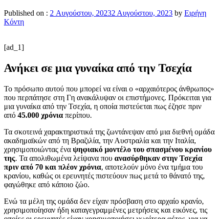
Published on :
2 Αυγούστου, 2023
2 Αυγούστου, 2023
by
Ειρήνη
Κόντη
[ad_1]
Ανήκει σε μια γυναίκα από την Τσεχία
Το πρόσωπο αυτού που μπορεί να είναι ο «αρχαιότερος άνθρωπος»
που περπάτησε στη Γη ανακάλυψαν οι επιστήμονες. Πρόκειται για
μια γυναίκα από την Τσεχία, η οποία πιστεύεται πως έζησε πριν
από
45.000 χρόνια
περίπου.
Τα σκοτεινά χαρακτηριστικά της ζωντάνεψαν από μια διεθνή ομάδα
ακαδημαϊκών από τη Βραζιλία, την Αυστραλία και την Ιταλία,
χρησιμοποιώντας ένα
ψηφιακό μοντέλο του σπασμένου κρανίου
της
. Τα απολιθωμένα λείψανα που
ανασύρθηκαν στην Τσεχία
πριν από 70 και πλέον χρόνια
, αποτελούν μόνο ένα τμήμα του
κρανίου, καθώς οι ερευνητές πιστεύουν πως μετά το θάνατό της,
φαγώθηκε από κάποιο ζώο.
Ενώ τα μέλη της ομάδα δεν είχαν πρόσβαση στο αρχαίο κρανίο,
χρησιμοποίησαν ήδη καταγεγραμμένες μετρήσεις και εικόνες, τις
οποίες οι ερευνητές είχαν χρησιμοποιήσει νωρίτερα φέτος, για να