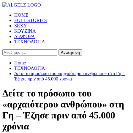
Skip
to
Primary
HOME
content
Menu
FULL STORIES
SEXY
ΚΟΥΖΙΝΑ
ΔΙΑΦΟΡΑ
ΤΕΧΝΟΛΟΓΙΑ
Αναζήτηση
για:
Home
ΤΕΧΝΟΛΟΓΙΑ
Δείτε το πρόσωπο του «αρχαιότερου ανθρώπου» στη Γη –
Έζησε πριν από 45.000 χρόνια
Δείτε το πρόσωπο του
«αρχαιότερου ανθρώπου» στη
Γη – Έζησε πριν από 45.000
χρόνια