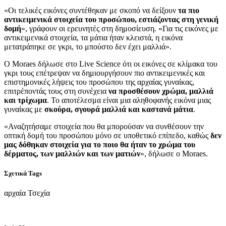
«Οι τελικές εικόνες συντέθηκαν με σκοπό να δείξουν
τα πιο
αντικειμενικά στοιχεία του προσώπου, εστιάζοντας στη γενική
δομή
», γράφουν οι ερευνητές στη δημοσίευση. «Για τις εικόνες με
αντικειμενικά στοιχεία, τα μάτια ήταν κλειστά, η εικόνα
μετατράπηκε σε γκρι, το μπούστο δεν έχει μαλλιά».
Ο Moraes δήλωσε στο Live Science ότι οι εικόνες σε κλίμακα του
γκρι τους επέτρεψαν να δημιουργήσουν πιο αντικειμενικές και
επιστημονικές λήψεις του προσώπου της αρχαίας γυναίκας,
επιτρέποντάς τους στη συνέχεια
να προσθέσουν χρώμα, μαλλιά
και τρίχωμα
. Το αποτέλεσμα είναι μια αληθοφανής εικόνα μιας
γυναίκας με
σκούρα, σγουρά μαλλιά και καστανά μάτια
.
«Αναζητήσαμε στοιχεία που θα μπορούσαν να συνθέσουν την
οπτική δομή του προσώπου μόνο σε υποθετικό επίπεδο, καθώς
δεν
μας δόθηκαν στοιχεία για το ποιο θα ήταν το χρώμα του
δέρματος, των μαλλιών και των ματιών
», δήλωσε ο Moraes.
Σχετικά Tags
αρχαία Τσεχία