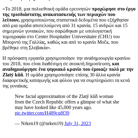
«Το 2018, μια πολυεθνική ομάδα ερευνητών
προχώρησε στο έργο
της τρισδιάστατης ανακατασκευής των περιοχών που
λείπουν,
χρησιμοποιώντας στατιστικά δεδομένα που εξήχθησαν
από μια ομάδα αποτελούμενη από 31 κρανία, 15 ανδρών και 15
σημερινών γυναικών, που σαρώθηκαν με υπολογιστική
τομογραφία στο Center Hospitalier Universitaire (CHU) του
Μπορντό της Γαλλίας, καθώς και από το κρανίο Moča, που
βρέθηκε στη Σλοβακία».
Η πρόσφατη εργασία χρησιμοποίησε την αναδημιουργία κρανίου
του 2018, που είναι διαθέσιμη σε ανοικτή δημοσίευση,
και
αναδημιούργησε ένα ψηφιακό κρανίο που έμοιαζε πολύ με την
Zlatý kůň
. Η ομάδα χρησιμοποίησε επίσης 30 άλλα κρανία
διαφορετικής καταγωγής και φύλου για να συμπληρώσει τα κενά
της γυναίκας.
New facial approximation of the Zlatý kůň woman
from the Czech Republic offers a glimpse of what she
may have looked like 45,000 years ago.
pic.twitter.com/H489cu8f39
— Nrken19 (@nrken19)
July 31, 2023