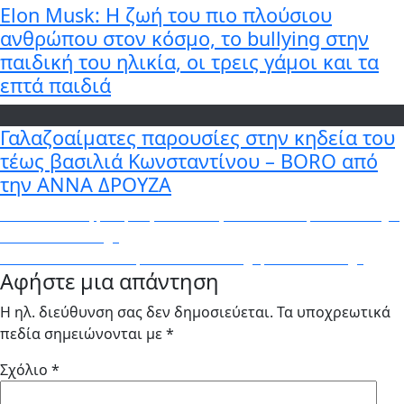
Elon Musk: Η ζωή του πιο πλούσιου
ανθρώπου στον κόσμο, το bullying στην
παιδική του ηλικία, οι τρεις γάμοι και τα
επτά παιδιά
Γαλαζοαίματες παρουσίες στην κηδεία του
τέως βασιλιά Κωνσταντίνου – BORO από
την ΑΝΝΑ ΔΡΟΥΖΑ
Πλοήγηση
Previous
Previous
Πώς μπορείς να κάνεις screenshot μια ολόκληρη
post:
σελίδα – News.gr
άρθρων
Next
Next
Mία απίστευτη εικόνα 140 megapixel – News.gr
Αφήστε μια απάντηση
post:
Η ηλ. διεύθυνση σας δεν δημοσιεύεται.
Τα υποχρεωτικά
πεδία σημειώνονται με
*
Σχόλιο
*