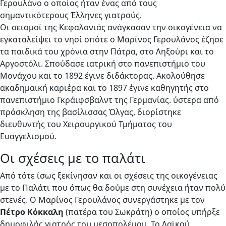
Γερουλάνο ο οποίος ήταν ένας από τους
σημαντικότερους Έλληνες γιατρούς.
Οι σεισμοί της Κεφαλονιάς ανάγκασαν την οικογένεια να
εγκαταλείψει το νησί οπότε ο Μαρίνος Γερουλάνος έζησε
τα παιδικά του χρόνια στην Πάτρα, στο Ληξούρι και το
Αργοστόλι. Σπούδασε ιατρική στο πανεπιστήμιο του
Μονάχου και το 1892 έγινε διδάκτορας. Ακολούθησε
ακαδημαϊκή καριέρα και το 1897 έγινε καθηγητής στο
πανεπιστήμιο Γκράιφσβαλντ της Γερμανίας. ύστερα από
πρόσκληση της βασίλισσας Όλγας, διορίστηκε
διευθυντής του Χειρουργικού Τμήματος του
Ευαγγελισμού.
Οι σχέσεις με το παλάτι
Από τότε ίσως ξεκίνησαν και οι σχέσεις της οικογένειας
με το Παλάτι που όπως θα δούμε στη συνέχεια ήταν πολύ
στενές. Ο Μαρίνος Γερουλάνος συνεργάστηκε με τον
Πέτρο Κόκκαλη
(πατέρα του Σωκράτη) ο οποίος υπήρξε
δημοφιλής γιατρός του μεσοπολέμου. Το Λαϊκού