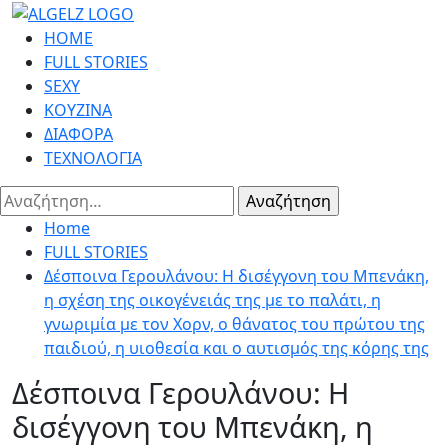
Skip
to
Primary
HOME
content
Menu
FULL STORIES
SEXY
ΚΟΥΖΙΝΑ
ΔΙΑΦΟΡΑ
ΤΕΧΝΟΛΟΓΙΑ
Αναζήτηση
για:
Home
FULL STORIES
Δέσποινα Γερουλάνου: Η δισέγγονη του Μπενάκη,
η σχέση της οικογένειάς της με το παλάτι, η
γνωριμία με τον Χορν, ο θάνατος του πρώτου της
παιδιού, η υιοθεσία και ο αυτισμός της κόρης της
Δέσποινα Γερουλάνου: Η
δισέγγονη του Μπενάκη, η