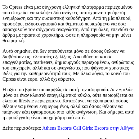
Το Cpress είναι μια σύγχρονη ελληνική πλατφόρμα περιεχομένου
που στοχεύει να καλύψει δύο ανάγκες ταυτόχρονα: την άμεση
ενημέρωση και την ουσιαστική καθοδήγηση. Από τη μία πλευρά,
προσφέρει ειδησεογραφικό και θεματικό περιεχόμενο για όσα
απασχολούν τον σύγχρονο αναγνώστη. Από την άλλη, επενδύει σε
άρθρα με πρακτικό χαρακτήρα, ώστε η πληροφορία να μην μένει
θεωρητική.
Αυτό σημαίνει ότι δεν απευθύνεται μόνο σε όσους θέλουν να
διαβάσουν τις τελευταίες εξελίξεις. Απευθύνεται και σε
επαγγελματίες, marketers, δημιουργούς περιεχομένου, ανθρώπους
του επιχειρείν, αλλά και σε αναγνώστες που ψάχνουν χρηστικές
ιδέες για την καθημερινότητά τους. Με άλλα λόγια, το κοινό του
Cpress είναι ευρύ, αλλά όχι αόριστο.
Η αξία του βρίσκεται ακριβώς σε αυτή την ισορροπία. Δεν «μιλά»
μόνο σε έναν κλειστό επαγγελματικό κύκλο, ούτε περιορίζεται σε
ελαφρύ lifestyle περιεχόμενο. Καταφέρνει να εξυπηρετεί όσους
θέλουν να μένουν ενημερωμένοι, αλλά και όσους θέλουν να
παίρνουν κάτι εφαρμόσιμο από κάθε ανάγνωση. Και σήμερα, αυτή
η προσέγγιση είναι πιο χρήσιμη από ποτέ.
Δείτε περισσότερα:
Athens Escorts Call Girls: Escorts στην Αθήνα