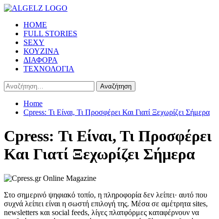
Skip
to
Primary
HOME
content
Menu
FULL STORIES
SEXY
ΚΟΥΖΙΝΑ
ΔΙΑΦΟΡΑ
ΤΕΧΝΟΛΟΓΙΑ
Αναζήτηση
για:
Home
Cpress: Τι Είναι, Τι Προσφέρει Και Γιατί Ξεχωρίζει Σήμερα
Cpress: Τι Είναι, Τι Προσφέρει
Και Γιατί Ξεχωρίζει Σήμερα
Στο σημερινό ψηφιακό τοπίο, η πληροφορία δεν λείπει· αυτό που
συχνά λείπει είναι η σωστή επιλογή της. Μέσα σε αμέτρητα sites,
newsletters και social feeds, λίγες πλατφόρμες καταφέρνουν να