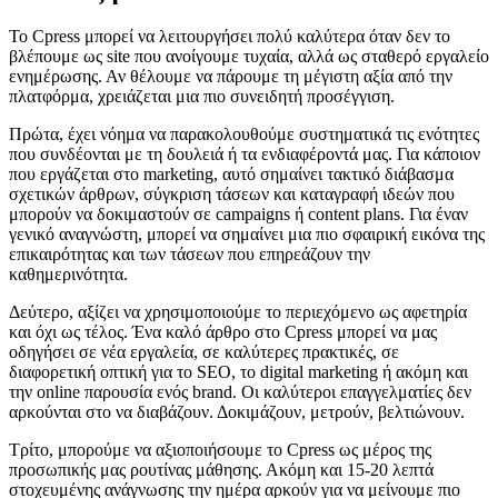
Το Cpress μπορεί να λειτουργήσει πολύ καλύτερα όταν δεν το
βλέπουμε ως site που ανοίγουμε τυχαία, αλλά ως σταθερό εργαλείο
ενημέρωσης. Αν θέλουμε να πάρουμε τη μέγιστη αξία από την
πλατφόρμα, χρειάζεται μια πιο συνειδητή προσέγγιση.
Πρώτα, έχει νόημα να παρακολουθούμε συστηματικά τις ενότητες
που συνδέονται με τη δουλειά ή τα ενδιαφέροντά μας. Για κάποιον
που εργάζεται στο marketing, αυτό σημαίνει τακτικό διάβασμα
σχετικών άρθρων, σύγκριση τάσεων και καταγραφή ιδεών που
μπορούν να δοκιμαστούν σε campaigns ή content plans. Για έναν
γενικό αναγνώστη, μπορεί να σημαίνει μια πιο σφαιρική εικόνα της
επικαιρότητας και των τάσεων που επηρεάζουν την
καθημερινότητα.
Δεύτερο, αξίζει να χρησιμοποιούμε το περιεχόμενο ως αφετηρία
και όχι ως τέλος. Ένα καλό άρθρο στο Cpress μπορεί να μας
οδηγήσει σε νέα εργαλεία, σε καλύτερες πρακτικές, σε
διαφορετική οπτική για το SEO, το digital marketing ή ακόμη και
την online παρουσία ενός brand. Οι καλύτεροι επαγγελματίες δεν
αρκούνται στο να διαβάζουν. Δοκιμάζουν, μετρούν, βελτιώνουν.
Τρίτο, μπορούμε να αξιοποιήσουμε το Cpress ως μέρος της
προσωπικής μας ρουτίνας μάθησης. Ακόμη και 15-20 λεπτά
στοχευμένης ανάγνωσης την ημέρα αρκούν για να μείνουμε πιο