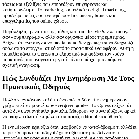
τάσεις και εξελίξεις που επηρεάζουν επιχειρήσεις και
καθημερινότητα. Το marketing, και ειδικά το digital marketing,
προσφέρει ιδέες που ενδιαφέρουν freelancers, brands και
επαγγελματίες του online χώρου.
Παράλληλα, η ενότητα της μόδας και του lifestyle δεν λειτουργεί
σαν «συμπλήρωμα», αλλά σαν οργανικό μέρος της εμπειρίας.
Δείχνει ότι ένα σύγχρονο media brand δεν χρειάζεται να διαχωρίζει
απόλυτα το επαγγελματικό από το προσωπικό ενδιαφέρον. Αυτή η
ποικιλία κάνει το Cpress πιο ελκυστικό και αυξάνει τον χρόνο
παραμονής του αναγνώστη, γιατί πάντα υπάρχει μια επόμενη
σχετική ανάγνωση.
Πώς Συνδυάζει Την Ενημέρωση Με Τους
Πρακτικούς Οδηγούς
Πολλά sites κάνουν καλά το ένα από τα δύο: είτε ενημερώνουν
γρήγορα είτε προσφέρουν evergreen guides. Το Cpress δείχνει ότι
αυτά δεν είναι αντίπαλα μοντέλα. Μπορούν να συνυπάρξουν, αρκεί
να υπάρχει σωστή επιμέλεια και σαφής editorial κατεύθυνση.
Η ενημέρωση έχει αξία όταν μας βοηθά να καταλάβουμε τι αλλάζει
τώρα. Οι πρακτικοί οδηγοί έχουν αξία όταν μας δείχνουν τι
μπορούμε να κάνουμε με αυτή την αλλαγή. Αν, για παράδειγμα,