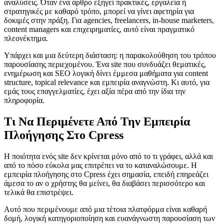
αναλύσεις. Όταν ένα άρθρο εξηγεί πρακτικές, εργαλεία ή
στρατηγικές με καθαρό τρόπο, μπορεί να γίνει αφετηρία για
δοκιμές στην πράξη. Για agencies, freelancers, in-house marketers,
content managers και επιχειρηματίες, αυτό είναι πραγματικό
πλεονέκτημα.
Υπάρχει και μια δεύτερη διάσταση: η παρακολούθηση του τρόπου
παρουσίασης περιεχομένου. Ένα site που συνδυάζει θεματικές,
ενημέρωση και SEO λογική δίνει έμμεσα μαθήματα για content
structure, topical relevance και εμπειρία αναγνώστη. Κι αυτό, για
εμάς τους επαγγελματίες, έχει αξία πέρα από την ίδια την
πληροφορία.
Τι Να Περιμένετε Από Την Εμπειρία
Πλοήγησης Στο Cpress
Η ποιότητα ενός site δεν κρίνεται μόνο από το τι γράφει, αλλά και
από το πόσο εύκολα μας επιτρέπει να το καταναλώσουμε. Η
εμπειρία πλοήγησης στο Cpress έχει σημασία, επειδή επηρεάζει
άμεσα το αν ο χρήστης θα μείνει, θα διαβάσει περισσότερο και
τελικά θα επιστρέψει.
Αυτό που περιμένουμε από μια τέτοια πλατφόρμα είναι καθαρή
δομή, λογική κατηγοριοποίηση και ευανάγνωστη παρουσίαση των