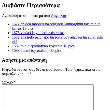
Διαβάστε Περισσότερα
Ανακαλύψτε περισσότερα από
Angelz.gr
:
1672 an den mporeis na odigiseis lamborghini tote min to
kaneis 18 pics
1675 vlada i kayti barbie tis rosias
1682 ena trelo paidi apo tin rosia poy agapaei tin adrenalini
vid
1687 to pio epikindyno koyrema 10 pics
1688 i texni toy makeup 35 pics
Αφήστε μια απάντηση
Η ηλ. διεύθυνση σας δεν δημοσιεύεται.
Τα υποχρεωτικά πεδία
σημειώνονται με
*
Σχόλιο
*