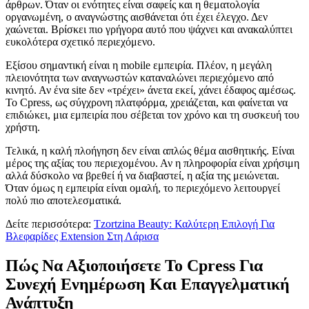
άρθρων. Όταν οι ενότητες είναι σαφείς και η θεματολογία
οργανωμένη, ο αναγνώστης αισθάνεται ότι έχει έλεγχο. Δεν
χαώνεται. Βρίσκει πιο γρήγορα αυτό που ψάχνει και ανακαλύπτει
ευκολότερα σχετικό περιεχόμενο.
Εξίσου σημαντική είναι η mobile εμπειρία. Πλέον, η μεγάλη
πλειονότητα των αναγνωστών καταναλώνει περιεχόμενο από
κινητό. Αν ένα site δεν «τρέχει» άνετα εκεί, χάνει έδαφος αμέσως.
Το Cpress, ως σύγχρονη πλατφόρμα, χρειάζεται, και φαίνεται να
επιδιώκει, μια εμπειρία που σέβεται τον χρόνο και τη συσκευή του
χρήστη.
Τελικά, η καλή πλοήγηση δεν είναι απλώς θέμα αισθητικής. Είναι
μέρος της αξίας του περιεχομένου. Αν η πληροφορία είναι χρήσιμη
αλλά δύσκολο να βρεθεί ή να διαβαστεί, η αξία της μειώνεται.
Όταν όμως η εμπειρία είναι ομαλή, το περιεχόμενο λειτουργεί
πολύ πιο αποτελεσματικά.
Δείτε περισσότερα:
Tzortzina Beauty: Καλύτερη Επιλογή Για
Βλεφαρίδες Extension Στη Λάρισα
Πώς Να Αξιοποιήσετε Το Cpress Για
Συνεχή Ενημέρωση Και Επαγγελματική
Ανάπτυξη