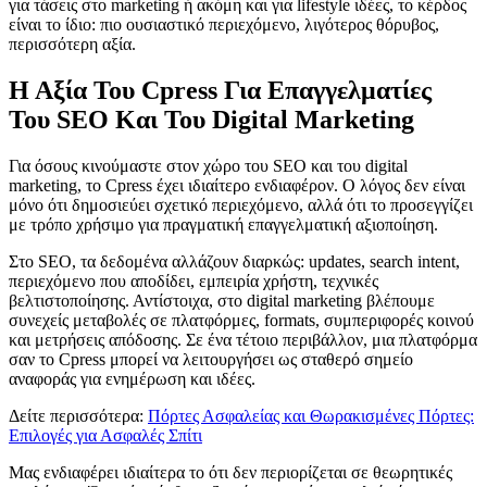
για τάσεις στο marketing ή ακόμη και για lifestyle ιδέες, το κέρδος
είναι το ίδιο: πιο ουσιαστικό περιεχόμενο, λιγότερος θόρυβος,
περισσότερη αξία.
Η Αξία Του Cpress Για Επαγγελματίες
Του SEO Και Του Digital Marketing
Για όσους κινούμαστε στον χώρο του SEO και του digital
marketing, το Cpress έχει ιδιαίτερο ενδιαφέρον. Ο λόγος δεν είναι
μόνο ότι δημοσιεύει σχετικό περιεχόμενο, αλλά ότι το προσεγγίζει
με τρόπο χρήσιμο για πραγματική επαγγελματική αξιοποίηση.
Στο SEO, τα δεδομένα αλλάζουν διαρκώς: updates, search intent,
περιεχόμενο που αποδίδει, εμπειρία χρήστη, τεχνικές
βελτιστοποίησης. Αντίστοιχα, στο digital marketing βλέπουμε
συνεχείς μεταβολές σε πλατφόρμες, formats, συμπεριφορές κοινού
και μετρήσεις απόδοσης. Σε ένα τέτοιο περιβάλλον, μια πλατφόρμα
σαν το Cpress μπορεί να λειτουργήσει ως σταθερό σημείο
αναφοράς για ενημέρωση και ιδέες.
Δείτε περισσότερα:
Πόρτες Ασφαλείας και Θωρακισμένες Πόρτες:
Επιλογές για Ασφαλές Σπίτι
Μας ενδιαφέρει ιδιαίτερα το ότι δεν περιορίζεται σε θεωρητικές