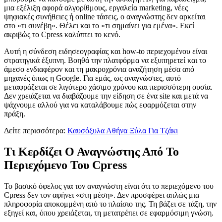
μια εξέλιξη αφορά αλγορίθμους, εργαλεία marketing, νέες
ψηφιακές συνήθειες ή online τάσεις, ο αναγνώστης δεν αρκείται
στο «τι συνέβη». Θέλει και το «τι σημαίνει για εμένα». Εκεί
ακριβώς το Cpress καλύπτει το κενό.
Αυτή η σύνδεση ειδησεογραφίας και how-to περιεχομένου είναι
στρατηγικά έξυπνη. Βοηθά την πλατφόρμα να εξυπηρετεί και το
άμεσο ενδιαφέρον και τη μακροχρόνια αναζήτηση μέσα από
μηχανές όπως η Google. Για εμάς, ως αναγνώστες, αυτό
μεταφράζεται σε λιγότερο χάσιμο χρόνου και περισσότερη ουσία.
Δεν χρειάζεται να διαβάζουμε την είδηση σε ένα site και μετά να
ψάχνουμε αλλού για να καταλάβουμε πώς εφαρμόζεται στην
πράξη.
Δείτε περισσότερα:
Καυσόξυλα Αθήνα Ξύλα Για Τζάκι
Τι Κερδίζει Ο Αναγνώστης Από Το
Περιεχόμενο Του Cpress
Το βασικό όφελος για τον αναγνώστη είναι ότι το περιεχόμενο του
Cpress δεν τον αφήνει «στη μέση». Δεν προσφέρει απλώς μια
πληροφορία αποκομμένη από το πλαίσιο της. Τη βάζει σε τάξη, την
εξηγεί και, όπου χρειάζεται, τη μετατρέπει σε εφαρμόσιμη γνώση.