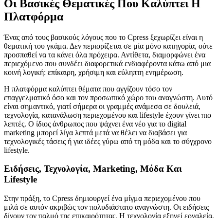
Οι Βασικές Θεματικές Που Καλύπτει Η
Πλατφόρμα
Ένας από τους βασικούς λόγους που το Cpress ξεχωρίζει είναι η
θεματική του γκάμα. Δεν περιορίζεται σε μία μόνο κατηγορία, ούτε
προσπαθεί να τα κάνει όλα πρόχειρα. Αντίθετα, διαμορφώνει ένα
περιεχόμενο που συνδέει διαφορετικά ενδιαφέροντα κάτω από μια
κοινή λογική: επίκαιρη, χρήσιμη και εύληπτη ενημέρωση.
Η πλατφόρμα καλύπτει θέματα που αγγίζουν τόσο τον
επαγγελματικό όσο και τον προσωπικό χώρο του αναγνώστη. Αυτό
είναι σημαντικό, γιατί σήμερα οι γραμμές ανάμεσα σε δουλειά,
τεχνολογία, κατανάλωση περιεχομένου και lifestyle έχουν γίνει πιο
λεπτές. Ο ίδιος άνθρωπος που ψάχνει ένα νέο για το digital
marketing μπορεί λίγα λεπτά μετά να θέλει να διαβάσει για
τεχνολογικές τάσεις ή για ιδέες γύρω από τη μόδα και το σύγχρονο
lifestyle.
Ειδήσεις, Τεχνολογία, Marketing, Μόδα Και
Lifestyle
Στην πράξη, το Cpress δημιουργεί ένα μίγμα περιεχομένου που
μιλά σε αυτόν ακριβώς τον πολυδιάστατο αναγνώστη. Οι ειδήσεις
δίνουν τον παλμό της επικαιρότητας. Η τεχνολογία εξηγεί εργαλεία,