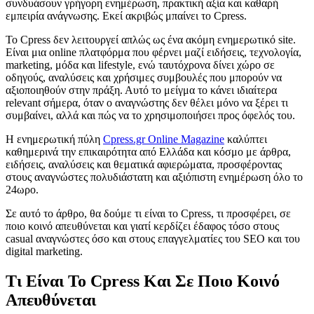
συνδυάσουν γρήγορη ενημέρωση, πρακτική αξία και καθαρή
εμπειρία ανάγνωσης. Εκεί ακριβώς μπαίνει το Cpress.
Το Cpress δεν λειτουργεί απλώς ως ένα ακόμη ενημερωτικό site.
Είναι μια online πλατφόρμα που φέρνει μαζί ειδήσεις, τεχνολογία,
marketing, μόδα και lifestyle, ενώ ταυτόχρονα δίνει χώρο σε
οδηγούς, αναλύσεις και χρήσιμες συμβουλές που μπορούν να
αξιοποιηθούν στην πράξη. Αυτό το μείγμα το κάνει ιδιαίτερα
relevant σήμερα, όταν ο αναγνώστης δεν θέλει μόνο να ξέρει τι
συμβαίνει, αλλά και πώς να το χρησιμοποιήσει προς όφελός του.
Η ενημερωτική πύλη
Cpress.gr Online Magazine
καλύπτει
καθημερινά την επικαιρότητα από Ελλάδα και κόσμο με άρθρα,
ειδήσεις, αναλύσεις και θεματικά αφιερώματα, προσφέροντας
στους αναγνώστες πολυδιάστατη και αξιόπιστη ενημέρωση όλο το
24ωρο.
Σε αυτό το άρθρο, θα δούμε τι είναι το Cpress, τι προσφέρει, σε
ποιο κοινό απευθύνεται και γιατί κερδίζει έδαφος τόσο στους
casual αναγνώστες όσο και στους επαγγελματίες του SEO και του
digital marketing.
Τι Είναι Το Cpress Και Σε Ποιο Κοινό
Απευθύνεται