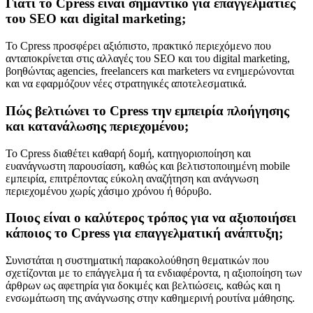
Γιατί το Cpress είναι σημαντικό για επαγγελματίες
του SEO και digital marketing;
Το Cpress προσφέρει αξιόπιστο, πρακτικό περιεχόμενο που
ανταποκρίνεται στις αλλαγές του SEO και του digital marketing,
βοηθώντας agencies, freelancers και marketers να ενημερώνονται
και να εφαρμόζουν νέες στρατηγικές αποτελεσματικά.
Πώς βελτιώνει το Cpress την εμπειρία πλοήγησης
και κατανάλωσης περιεχομένου;
Το Cpress διαθέτει καθαρή δομή, κατηγοριοποίηση και
ευανάγνωστη παρουσίαση, καθώς και βελτιστοποιημένη mobile
εμπειρία, επιτρέποντας εύκολη αναζήτηση και ανάγνωση
περιεχομένου χωρίς χάσιμο χρόνου ή θόρυβο.
Ποιος είναι ο καλύτερος τρόπος για να αξιοποιήσει
κάποιος το Cpress για επαγγελματική ανάπτυξη;
Συνιστάται η συστηματική παρακολούθηση θεματικών που
σχετίζονται με το επάγγελμα ή τα ενδιαφέροντα, η αξιοποίηση των
άρθρων ως αφετηρία για δοκιμές και βελτιώσεις, καθώς και η
ενσωμάτωση της ανάγνωσης στην καθημερινή ρουτίνα μάθησης.