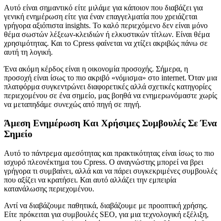
Αυτό είναι σημαντικό είτε μιλάμε για κάποιον που διαβάζει για
γενική ενημέρωση είτε για έναν επαγγελματία που χρειάζεται
γρήγορα αξιόπιστα insights. Το καλό περιεχόμενο δεν είναι μόνο
θέμα σωστών λέξεων-κλειδιών ή ελκυστικών τίτλων. Είναι θέμα
χρησιμότητας. Και το Cpress φαίνεται να χτίζει ακριβώς πάνω σε
αυτή τη λογική.
Ένα ακόμη κέρδος είναι η οικονομία προσοχής. Σήμερα, η
προσοχή είναι ίσως το πιο ακριβό «νόμισμα» στο internet. Όταν μια
πλατφόρμα συγκεντρώνει διαφορετικές αλλά σχετικές κατηγορίες
περιεχομένου σε ένα σημείο, μας βοηθά να ενημερωνόμαστε χωρίς
να μεταπηδάμε συνεχώς από πηγή σε πηγή.
Άμεση Ενημέρωση Και Χρήσιμες Συμβουλές Σε Ένα
Σημείο
Αυτό το πάντρεμα αμεσότητας και πρακτικότητας είναι ίσως το πιο
ισχυρό πλεονέκτημα του Cpress. Ο αναγνώστης μπορεί να βρει
γρήγορα τι συμβαίνει, αλλά και να πάρει συγκεκριμένες συμβουλές
που αξίζει να κρατήσει. Και αυτό αλλάζει την εμπειρία
κατανάλωσης περιεχομένου.
Αντί να διαβάζουμε παθητικά, διαβάζουμε με προοπτική χρήσης.
Είτε πρόκειται για συμβουλές SEO, για μια τεχνολογική εξέλιξη,