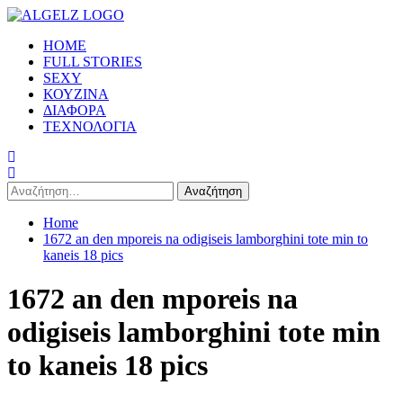
Skip
to
Primary
HOME
content
Menu
FULL STORIES
SEXY
ΚΟΥΖΙΝΑ
ΔΙΑΦΟΡΑ
ΤΕΧΝΟΛΟΓΙΑ
Αναζήτηση
για:
Home
1672 an den mporeis na odigiseis lamborghini tote min to
kaneis 18 pics
1672 an den mporeis na
odigiseis lamborghini tote min
to kaneis 18 pics