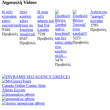
Δημοφιλή Videos
Η σέξι
Sexy
Η ποιο
Απίστευτο
κλανιάρα
κορίτσι
σέξι
“μαγικό”
κάνει
κάνει
φάρσα του
κολπάκι
Ξανθιά
Τατουάζ
γυμναστική
ντους σε
Just For
3785
παίζει
στην
9344
δημόσια
Laughs
Προβολές
bowling!!
καρδιά!!!
Προβολές
τουαλέτα!
7539
και δεν
5223
8547
Προβολές
κάνει strike
Προβολές
Προβολές
στις
κορίνες
αλλά…
5470
Προβολές
Canada Online Casino Slots
Athens Escorts