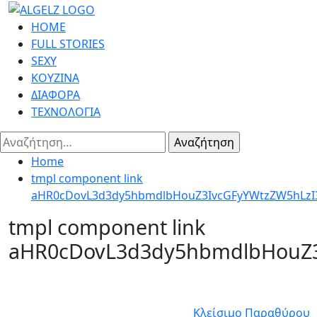
Skip
to
Primary
HOME
content
Menu
FULL STORIES
SEXY
ΚΟΥΖΙΝΑ
ΔΙΑΦΟΡΑ
ΤΕΧΝΟΛΟΓΙΑ
Αναζήτηση
για:
Home
tmpl component link
aHR0cDovL3d3dy5hbmdlbHouZ3IvcGFyYWtzZW5hLzI3
tmpl component link
aHR0cDovL3d3dy5hbmdlbHouZ3
Κλείσιμο Παραθύρου