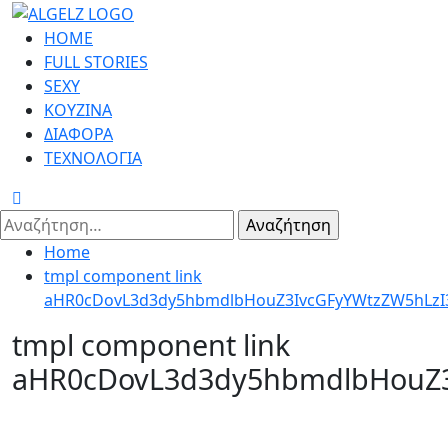
Skip
to
Primary
HOME
content
Menu
FULL STORIES
SEXY
ΚΟΥΖΙΝΑ
ΔΙΑΦΟΡΑ
ΤΕΧΝΟΛΟΓΙΑ
Αναζήτηση
για:
Home
tmpl component link
aHR0cDovL3d3dy5hbmdlbHouZ3IvcGFyYWtzZW5hLzI
tmpl component link
aHR0cDovL3d3dy5hbmdlbHouZ3