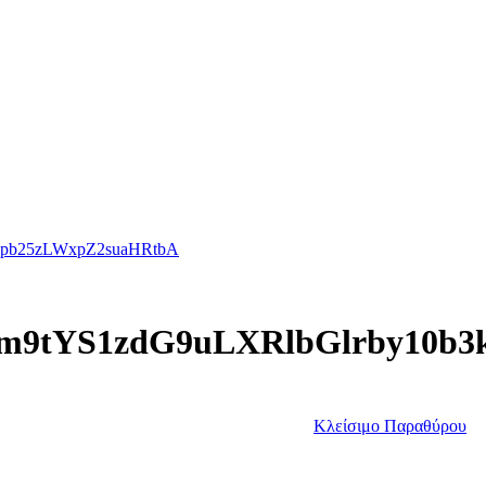
Bpb25zLWxpZ2suaHRtbA
cm9tYS1zdG9uLXRlbGlrby10b
Κλείσιμο Παραθύρου