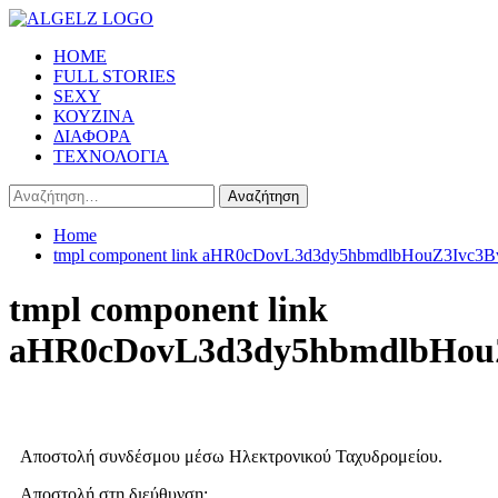
Skip
to
Primary
HOME
content
Menu
FULL STORIES
SEXY
ΚΟΥΖΙΝΑ
ΔΙΑΦΟΡΑ
ΤΕΧΝΟΛΟΓΙΑ
Αναζήτηση
για:
Home
tmpl component link aHR0cDovL3d3dy5hbmdlbHouZ3Iv
tmpl component link
aHR0cDovL3d3dy5hbmdlbHou
Αποστολή συνδέσμου μέσω Ηλεκτρονικού Ταχυδρομείου.
Αποστολή στη διεύθυνση: