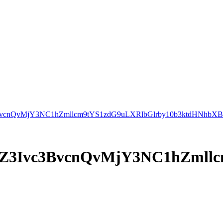
c3BvcnQvMjY3NC1hZmllcm9tYS1zdG9uLXRlbGlrby10b3ktdHNhbX
Z3Ivc3BvcnQvMjY3NC1hZmll