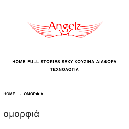
Skip
to
content
HOME
FULL STORIES
SEXY
ΚΟΥΖΙΝΑ
ΔΙΑΦΟΡΑ
ΤΕΧΝΟΛΟΓΙΑ
HOME
ΟΜΟΡΦΙΆ
ομορφιά