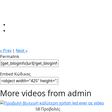
« Prev
|
Next »
Permalink
Embed Κώδικας
More videos from admin
Η καλύτερη χρήση led ever σε video
58 Προβολές