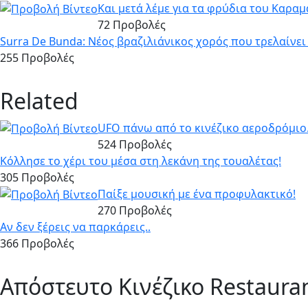
Και μετά λέμε για τα φρύδια του Καρα
72 Προβολές
Surra De Bunda: Νέος βραζιλιάνικος χορός που τρελαίνει
255 Προβολές
Related
UFO πάνω από το κινέζικο αεροδρόμιο
524 Προβολές
Κόλλησε το χέρι του μέσα στη λεκάνη της τουαλέτας!
305 Προβολές
Παίξε μουσική με ένα προφυλακτικό!
270 Προβολές
Αν δεν ξέρεις να παρκάρεις..
366 Προβολές
Απόστευτο Κινέζικο Restauran