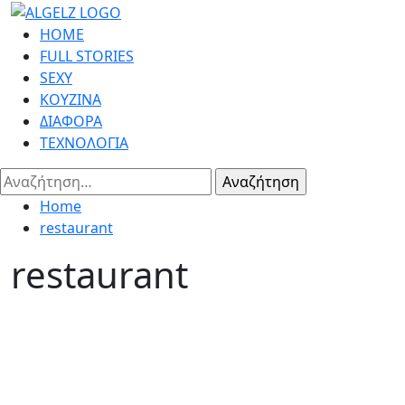
Skip
to
Primary
HOME
content
Menu
FULL STORIES
SEXY
ΚΟΥΖΙΝΑ
ΔΙΑΦΟΡΑ
ΤΕΧΝΟΛΟΓΙΑ
Αναζήτηση
για:
Home
restaurant
restaurant