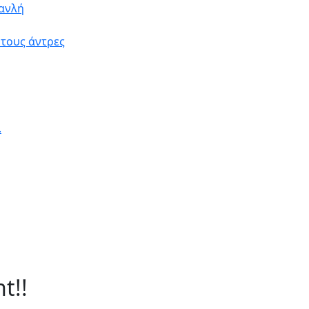
μανλή
 τους άντρες
.
t!!