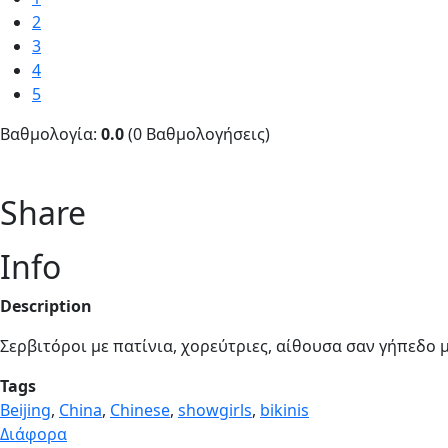
2
3
4
5
Βαθμολογία:
0.0
(0 Βαθμολογήσεις)
Share
Info
Description
Σερβιτόροι με πατίνια, χορεύτριες, αίθουσα σαν γήπεδο 
Tags
Beijing
,
China
,
Chinese
,
showgirls
,
bikinis
Διάφορα