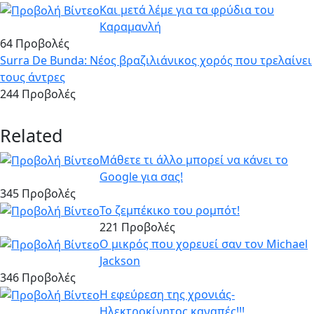
Και μετά λέμε για τα φρύδια του
Καραμανλή
64 Προβολές
Surra De Bunda: Νέος βραζιλιάνικος χορός που τρελαίνει
τους άντρες
244 Προβολές
Related
Mάθετε τι άλλο μπορεί να κάνει το
Google για σας!
345 Προβολές
Το ζεμπέκικο του ρομπότ!
221 Προβολές
Ο μικρός που χορευεί σαν τον Michael
Jackson
346 Προβολές
Η εφεύρεση της χρονιάς-
Hλεκτροκίνητος καναπές!!!