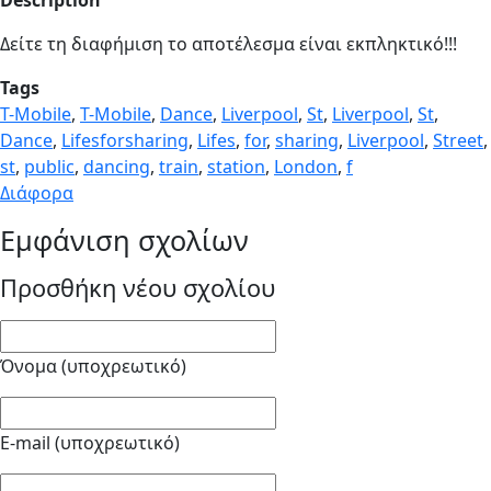
Δείτε τη διαφήμιση το αποτέλεσμα είναι εκπληκτικό!!!
Tags
T-Mobile
,
T-Mobile
,
Dance
,
Liverpool
,
St
,
Liverpool
,
St
,
Dance
,
Lifesforsharing
,
Lifes
,
for
,
sharing
,
Liverpool
,
Street
,
st
,
public
,
dancing
,
train
,
station
,
London
,
f
Διάφορα
Εμφάνιση σχολίων
Προσθήκη νέου σχολίου
Όνομα (υποχρεωτικό)
E-mail (υποχρεωτικό)