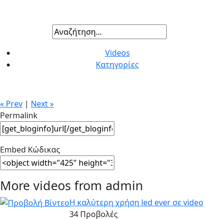
Videos
Κατηγορίες
« Prev
|
Next »
Permalink
Embed Κώδικας
More videos from admin
Η καλύτερη χρήση led ever σε video
34 Προβολές