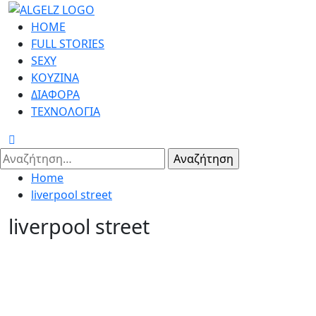
Skip
to
Primary
HOME
content
Menu
FULL STORIES
SEXY
ΚΟΥΖΙΝΑ
ΔΙΑΦΟΡΑ
ΤΕΧΝΟΛΟΓΙΑ
Αναζήτηση
για:
Home
liverpool street
liverpool street